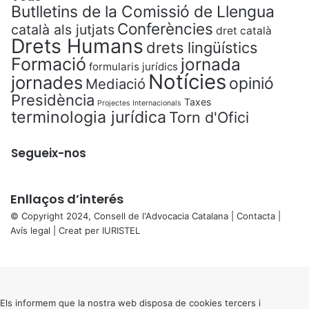
Butlletins de la Comissió de Llengua
Conferències
català als jutjats
dret català
Drets Humans
drets lingüístics
Formació
jornada
formularis jurídics
Notícies
jornades
opinió
Mediació
Presidència
Taxes
Projectes Internacionals
terminologia jurídica
Torn d'Ofici
Segueix-nos
Enllaços d’interés
© Copyright 2024, Consell de l'Advocacia Catalana |
Contacta
|
Avís legal
| Creat per
IURISTEL
X
Back
to
top
button
Els informem que la nostra web disposa de cookies tercers i