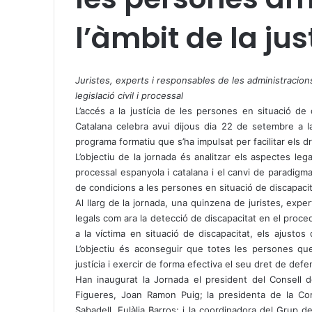
l’àmbit de la jus
X
W
T
h
e
Juristes, experts i responsables de les administracio
a
l
legislació civil i processal
t
e
L’accés a la justícia de les persones en situació de 
s
g
Catalana celebra avui dijous dia 22 de setembre a la
A
r
programa formatiu que s’ha impulsat per facilitar els dre
p
a
L’objectiu de la jornada és analitzar els aspectes legal
p
m
processal espanyola i catalana i el canvi de paradigma 
de condicions a les persones en situació de discapacit
Al llarg de la jornada, una quinzena de juristes, expe
legals com ara la detecció de discapacitat en el proced
a la víctima en situació de discapacitat, els ajustos
L’objectiu és aconseguir que totes les persones que
justícia i exercir de forma efectiva el seu dret de defe
Han inaugurat la Jornada el president del Consell d
Figueres, Joan Ramon Puig; la presidenta de la Comi
Sabadell, Eulàlia Barros; i la coordinadora del Grup 