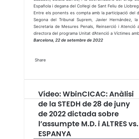
Española i degana del Col·legi de Sant Feliu de Llobreg
Entre els ponents es compta amb la participació del d
Segona del Tribunal Suprem, Javier Hernández, la 
Secretaria de Mesures Penals, Reinserció i Atenció a
directora del programa Unitat d’Atenció a Víctimes amb 
Barcelona, 22 de setembre de 2022
X
W
T
Share
h
e
X
a
l
W
T
S
P
t
e
h
e
h
r
s
g
a
l
a
i
A
r
t
e
r
n
Vídeo: WbinCICAC: Anàlisi
V
p
a
s
g
e
t
í
p
m
A
r
v
de la STEDH de 28 de juny
d
p
a
i
de 2022 dictada sobre
e
p
m
a
o
E
l’assumpte M.D. i ALTRES vs.
:
m
W
ESPANYA
a
b
i