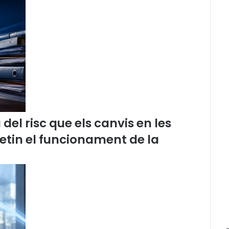
e
l
B
u
t
l
l
e
t
í
d
el risc que els canvis en les
e
etin el funcionament de la
n
o
t
í
c
i
e
s
d