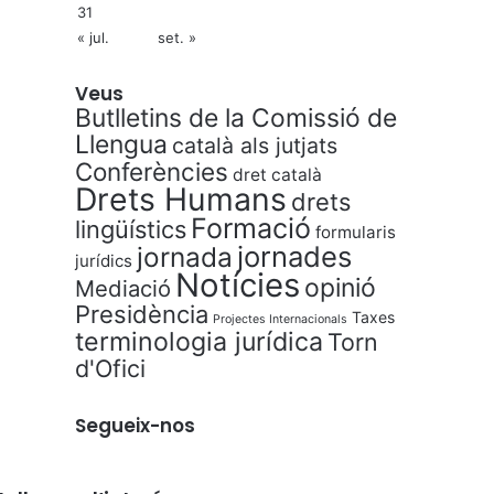
31
« jul.
set. »
Veus
Butlletins de la Comissió de
Llengua
català als jutjats
Conferències
dret català
Drets Humans
drets
Formació
lingüístics
formularis
jornades
jornada
jurídics
Notícies
opinió
Mediació
Presidència
Taxes
Projectes Internacionals
terminologia jurídica
Torn
d'Ofici
Segueix-nos