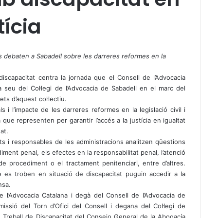
tícia
ns debaten a Sabadell sobre les darreres reformes en la
discapacitat centra la jornada que el Consell de l’Advocacia
 seu del Col·legi de l’Advocacia de Sabadell en el marc del
ts d’aquest col·lectiu.
s i l’impacte de les darreres reformes en la legislació civil i
que representen per garantir l’accés a la justícia en igualtat
at.
rts i responsables de les administracions analitzen qüestions
iment penal, els efectes en la responsabilitat penal, l’atenció
 de procediment o el tractament penitenciari, entre d’altres.
 es troben en situació de discapacitat puguin accedir a la
nsa.
e l’Advocacia Catalana i degà del Consell de l’Advocacia de
ssió del Torn d’Ofici del Consell i degana del Col·legi de
de Treball de Discapacitat del Consejo General de la Abogacía