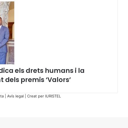
ica els drets humans i la
nt dels premis ‘Valors’
ta
|
Avís legal
| Creat per
IURISTEL