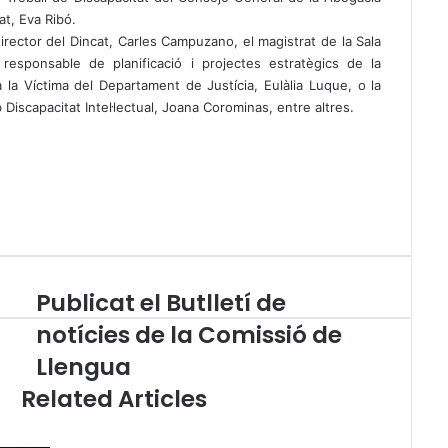
at, Eva Ribó.
irector del Dincat, Carles Campuzano, el magistrat de la Sala
responsable de planificació i projectes estratègics de la
 la Víctima del Departament de Justícia, Eulàlia Luque, o la
Discapacitat Intel·lectual, Joana Corominas, entre altres.
Publicat el Butlletí de
P
u
notícies de la Comissió de
b
Llengua
l
i
Related Articles
c
a
t