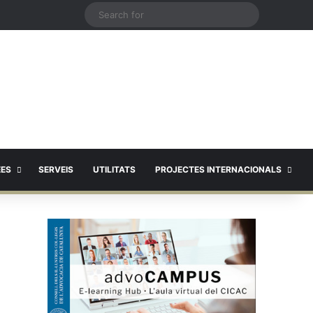
X
Search
for
EES
SERVEIS
UTILITATS
PROJECTES INTERNACIONALS