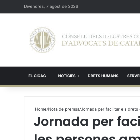
Divendres, 7 agost de 2026
EL CICAC
NOTÍCIES
DRETS HUMANS
SERVEI
Home
/
Nota de premsa
/
Jornada per facilitar els drets
Jornada per facil
les persones am