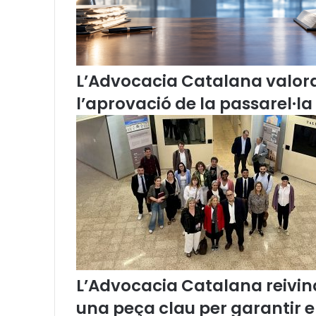
E
D
H
d
e
L’Advocacia Catalana valor
2
8
l’aprovació de la passarel·la
d
e
j
u
n
y
d
e
2
0
2
2
L’Advocacia Catalana reivind
d
una peça clau per garantir 
i