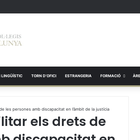
 LINGÜÍSTIC
TORN D’OFICI
ESTRANGERIA
FORMACIÓ
ÀR
 de les persones amb discapacitat en l’àmbit de la justícia
itar els drets de
b discapacitat en