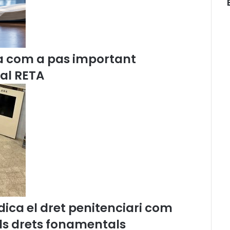
e
l
a
C
o
a com a pas important
m
i
 al RETA
s
s
i
ó
d
e
L
l
e
n
g
u
ica el dret penitenciari com
a
els drets fonamentals