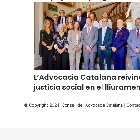
c
t
a
d
a
s
o
b
r
e
l
’
L’Advocacia Catalana reivind
a
justícia social en el lliurame
s
s
u
© Copyright 2024, Consell de l'Advocacia Catalana |
Contac
m
X
p
Facebook
X
WhatsApp
Telegram
Viber
t
Back
e
to
M
top
.