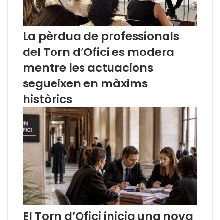
e
e
f
n
a
l
La pèrdua de professionals
m
a
del Torn d’Ofici es modera
í
r
l
e
mentre les actuacions
i
f
segueixen en màxims
a
o
"
r
històrics
m
a
d
e
l
C
o
d
i
C
i
El Torn d’Ofici inicia una nova
v