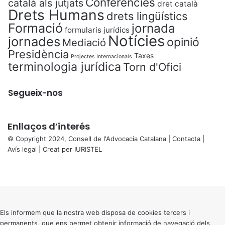
Conferències
català als jutjats
dret català
Drets Humans
drets lingüístics
Formació
jornada
formularis jurídics
Notícies
jornades
opinió
Mediació
Presidència
Taxes
Projectes Internacionals
terminologia jurídica
Torn d'Ofici
Segueix-nos
Enllaços d’interés
© Copyright 2024, Consell de l'Advocacia Catalana |
Contacta
|
Avís legal
| Creat per
IURISTEL
X
Facebook
X
WhatsApp
Telegram
Viber
Back
to
top
button
Els informem que la nostra web disposa de cookies tercers i
permanents, que ens permet obtenir informació de navegació dels