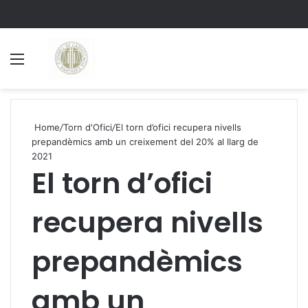
Menu
S
Home
/
Torn d'Ofici
/
El torn d’ofici recupera nivells
prepandèmics amb un creixement del 20% al llarg de
2021
El torn d’ofici
recupera nivells
prepandèmics
amb un