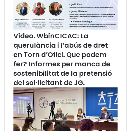
m
e
i
v
n
a
o
e
l
x
o
p
Vídeo. WbinCICAC: La
g
e
querulància i l’abús de dret
i
r
a
t
en Torn d’Ofici. Que podem
b
e
fer? Informes per manca de
à
s
s
a
sostenibilitat de la pretensió
i
i
del sol·licitant de JG.
c
s
a
’
d
i
e
m
d
p
r
l
e
i
t
c
d
a