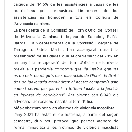
caiguda del 14,5% de les assistències a causa de les
restriccions pel coronavirus. L’increment de les
assistències és homogeni a tots els Col·legis de
l’Advocacia catalans.
La presidenta de la Comissió del Torn d’Ofici del Consell
de l’Advocacia Catalana i degana de Sabadell, Eulàlia
Barros, i la vicepresidenta de la Comissió i degana de
Tarragona, Estela Martín, han assenyalat durant la
presentació de les dades que el creixement del 20% en
un any i la recuperació del torn d’ofici en els nivells
previs a la pandèmia corrobora que
“la justícia gratuïta
és un dels continguts més essencials de l’Estat de Dret i
des de l’advocacia mantindrem el nostre compromís amb
aquest servei per garantir a tothom l’accés a la justícia
en igualtat de condicions”
. Actualment són 6.340 els
advocats i advocades inscrits al torn d’ofici.
Més cobertura per a les víctimes de violència masclista
L’any 2021 ha estat el de l’estrena, a partir del segon
semestre, d’un nou protocol que permet atendre de
forma immediata a les víctimes de violència masclista