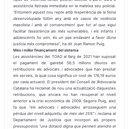
assistència lletrada immediata en la mateixa seu policial.
“Entomem aquest nou repte amb l’experiència de la feina
desenvolupada l’últim any amb els casos de violència
masclista i amb el convenciment que tot el que sigui
facilitar l’assistència als més vulnerables, i els infants i
adolescents ho són, és un pas endavant a favor d’una
justícia més compromesa”
, ha dit Joan Ramon Puig.
Més i millor finançament del sistema
Les assistències del TOAD al llarg de 2021 han suposat
el pagament de gairebé 56,5 milions d’euros en
retribucions als advocats i advocades que han prestat
els serveis, la qual cosa significa un cost de 176,19 euros
per cada actuació. El president del Consell de l’Advocacia
Catalana ha reclamat de nou una actualització d’aquestes
retribucions, que encara no han recuperat el nivell
anterior a la crisi econòmica de 2009. Segons Puig, això
fa que
“els advocats i advocades arrosseguem una
pèrdua del nivell adquisitiu de més del 25%”
i reclama al
Departament de Justícia que incorpori als propers
pressupostos
“una dotació digna que permeti atendre el