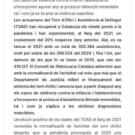
s’incorporen aquest any al protocol d’atenció immediata
tal i com ja es fa amb la violència masclista
Les actuacions del Torn d’Ofici i Assistència al Detingut
(TOAD) han recuperat a Catalunya els nivells previs a la
pandèmia i han experimentat, al llarg del 2021, un
creixement del 20% respecte l’any anterior. Així, es va
tancar el 2021 amb un total de 320.384 assistències,
molt per sobre de les 266.524 del 2020 i, fins i tot, per
damunt de les que hi va haver el 2019, que van ser
319.127. El Consell de l’Advocacia Catalana adverteix que
amb la normalització de l’activitat cal més que mai que el
Departament de Justícia millori el finançament del
sistema del torn d’ofici i anuncia que a partir d’aquest any
els casos de violència contra la infància i l’adolescència
s’incorporen al protocol d’assistència lletrada immediata,
tal i com ja s’aplica a les víctimes d’agressions
masclistes.
L’evolució positiva de les dades del TOAD al llarg de 2021
consolida la normalització de l’activitat del torn d’ofici
després que la pandèmia provoqués al 2020 una