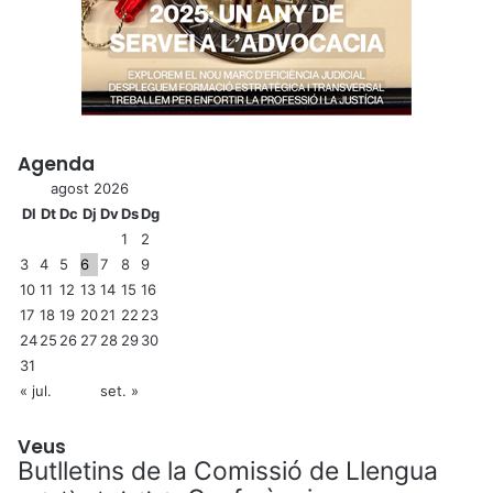
Agenda
agost 2026
Dl
Dt
Dc
Dj
Dv
Ds
Dg
1
2
3
4
5
6
7
8
9
10
11
12
13
14
15
16
17
18
19
20
21
22
23
24
25
26
27
28
29
30
31
« jul.
set. »
Veus
Butlletins de la Comissió de Llengua