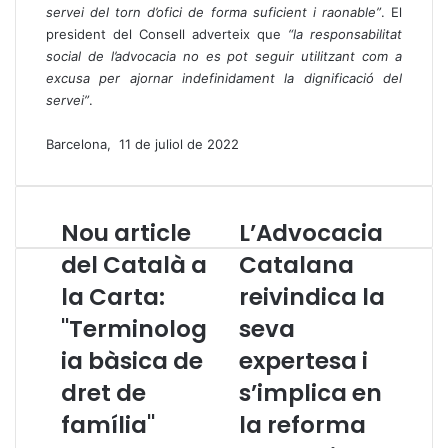
servei del torn d’ofici de forma suficient i raonable”
. El
president del Consell adverteix que
“la responsabilitat
social de l’advocacia no es pot seguir utilitzant com a
excusa per ajornar indefinidament la dignificació del
servei”
.
Barcelona, 11 de juliol de 2022
Nou article
L’Advocacia
N
L
o
’
del Català a
Catalana
u
A
la Carta:
reivindica la
a
d
r
v
"Terminolog
seva
t
o
i
ia bàsica de
c
expertesa i
c
a
dret de
s’implica en
l
c
e
i
família"
la reforma
d
a