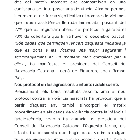
des del mateix moment que compareixen en una
comissaria per interposar una denúncia. Això ha permès
incrementar de forma significativa el nombre de víctimes
que reben assistència lletrada immediata, passant del
27% que es registrava abans del protocol a gairebé el
70% de cobertura que hi va haver el desembre passat.
“Són dades que certifiquen l’encert d’aquesta iniciativa ja
que es dona a les víctimes una major seguretat i
acompanyament en un moment molt complicat per a
elles”
, ha manifestat el president del Consell de
l’Advocacia Catalana i degà de Figueres, Joan Ramon
Puig.
Nou protocol en les agressions a infants i adolescents
Precisament, els bons resultats assolits amb el nou
protocol contra la violència masclista ha provocat que a
partir d’aquest any també s’incorpori el mateix
procediment en els casos de violència contra la infància i
l’adolescència, segons ha anunciat el president del
Consell de l’Advocacia Catalana. D’aquesta forma, els
infants i adolescents que hagin estat víctimes d’algun
tipus de violència també podran accedir a partir d’ara a