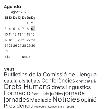
Agenda
agost 2026
Dl
Dt
Dc
Dj
Dv
Ds
Dg
1
2
3
4
5
6
7
8
9
10
11
12
13
14
15
16
17
18
19
20
21
22
23
24
25
26
27
28
29
30
31
« jul.
set. »
Veus
Butlletins de la Comissió de Llengua
Conferències
català als jutjats
dret català
Drets Humans
drets lingüístics
Formació
jornada
formularis jurídics
Notícies
jornades
opinió
Mediació
Presidència
Taxes
Projectes Internacionals