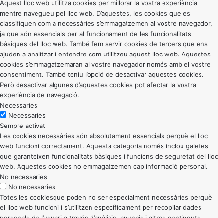
Aquest lloc web utilitza cookies per millorar la vostra experiència
mentre navegueu pel lloc web. D’aquestes, les cookies que es
classifiquen com a necessàries s’emmagatzemen al vostre navegador,
ja que són essencials per al funcionament de les funcionalitats
bàsiques del lloc web. També fem servir cookies de tercers que ens
ajuden a analitzar i entendre com utilitzeu aquest lloc web. Aquestes
cookies s’emmagatzemaran al vostre navegador només amb el vostre
consentiment. També teniu l’opció de desactivar aquestes cookies.
Però desactivar algunes d’aquestes cookies pot afectar la vostra
experiència de navegació.
Necessaries
Necessaries
Sempre activat
Les cookies necessàries són absolutament essencials perquè el lloc
web funcioni correctament. Aquesta categoria només inclou galetes
que garanteixen funcionalitats bàsiques i funcions de seguretat del lloc
web. Aquestes cookies no emmagatzemen cap informació personal.
No necessaries
No necessaries
Totes les cookiesque poden no ser especialment necessàries perquè
el lloc web funcioni i s’utilitzen específicament per recopilar dades
personals de l’usuari a través d’anàlisis, anuncis i altres continguts