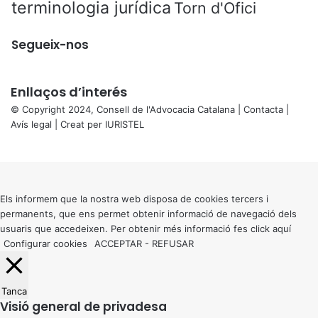
terminologia jurídica
Torn d'Ofici
Segueix-nos
Enllaços d’interés
© Copyright 2024, Consell de l'Advocacia Catalana |
Contacta
|
Avís legal
| Creat per
IURISTEL
X
Back
to
top
button
Els informem que la nostra web disposa de cookies tercers i
permanents, que ens permet obtenir informació de navegació dels
usuaris que accedeixen. Per obtenir més informació fes click
aquí
Configurar cookies
ACCEPTAR
-
REFUSAR
Tanca
Visió general de privadesa