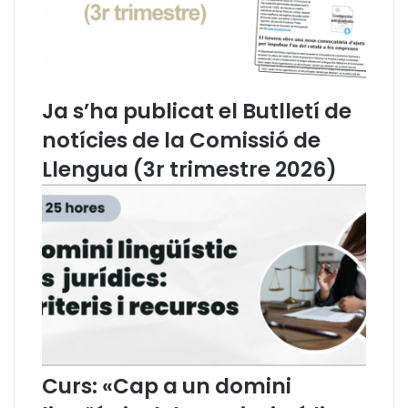
o
d
n
i
t
n
r
a
a
c
e
i
Ja s’ha publicat el Butlletí de
l
ó
notícies de la Comissió de
s
a
c
m
Llengua (3r trimestre 2026)
a
b
n
l
v
e
i
s
s
a
e
d
n
m
l
i
a
n
L
i
l
s
Curs: «Cap a un domini
e
t
i
r