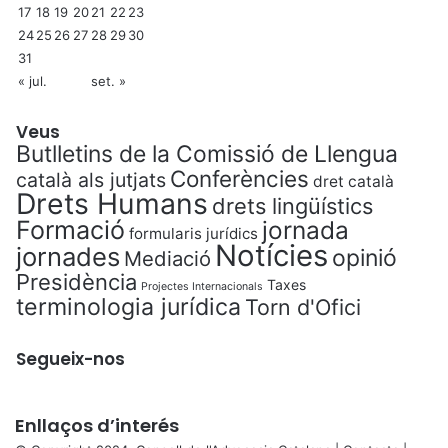
17
18
19
20
21
22
23
24
25
26
27
28
29
30
31
« jul.
set. »
Veus
Butlletins de la Comissió de Llengua
Conferències
català als jutjats
dret català
Drets Humans
drets lingüístics
Formació
jornada
formularis jurídics
Notícies
jornades
opinió
Mediació
Presidència
Taxes
Projectes Internacionals
terminologia jurídica
Torn d'Ofici
Segueix-nos
Enllaços d’interés