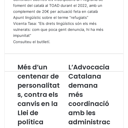
foment del català al TOAD durant el 2022, amb un
complement de 20€ per actuació feta en català
Apunt lingüístic sobre el terme “refugiats”
Vicenta Tasa: “Els drets lingüístics són els més
vulnerats: com que poca gent denuncia, hi ha més
impunitat”
Consulteu el butlletí
.
Més d’un
L’Advocacia
M
L
é
’
centenar de
Catalana
s
A
personalitat
demana
d
d
’
v
s, contra els
més
u
o
n
canvis en la
c
coordinació
c
a
Llei de
amb les
e
c
n
i
política
administrac
t
a