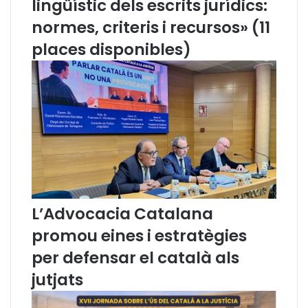
lingüístic dels escrits jurídics:
d
a
normes, criteris i recursos» (11
e
c
p
i
places disponibles)
o
o
l
n
í
s
t
i
i
e
c
n
a
t
l
i
i
t
n
a
g
t
L’Advocacia Catalana
ü
s
í
s
promou eines i estratègies
s
o
per defensar el català als
t
c
i
i
jutjats
c
a
a
l