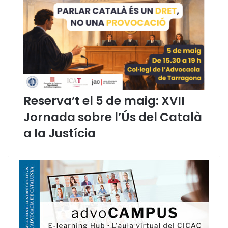
s
p
e
r
p
r
o
t
e
Reserva’t el 5 de maig: XVII
g
i
Jornada sobre l’Ús del Català
r
a la Justícia
e
l
s
r
e
f
u
g
i