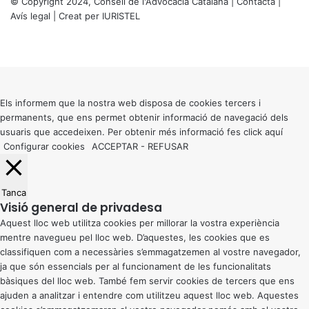
© Copyright 2024, Consell de l'Advocacia Catalana |
Contacta
|
Avís legal
| Creat per
IURISTEL
X
Facebook
X
WhatsApp
Telegram
Viber
Back
to
top
button
Els informem que la nostra web disposa de cookies tercers i
permanents, que ens permet obtenir informació de navegació dels
usuaris que accedeixen. Per obtenir més informació fes click
aquí
Configurar cookies
ACCEPTAR
-
REFUSAR
Tanca
Visió general de privadesa
Aquest lloc web utilitza cookies per millorar la vostra experiència
mentre navegueu pel lloc web. D’aquestes, les cookies que es
classifiquen com a necessàries s’emmagatzemen al vostre navegador,
ja que són essencials per al funcionament de les funcionalitats
bàsiques del lloc web. També fem servir cookies de tercers que ens
ajuden a analitzar i entendre com utilitzeu aquest lloc web. Aquestes