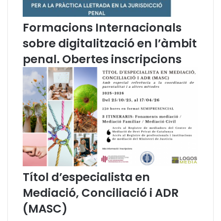
e
r
Formacions Internacionals
f
sobre digitalització en l’àmbit
o
m
penal. Obertes inscripcions
e
n
t
a
r
l
’
ú
s
d
e
Títol d’especialista en
l
c
Mediació, Conciliació i ADR
a
(MASC)
t
a