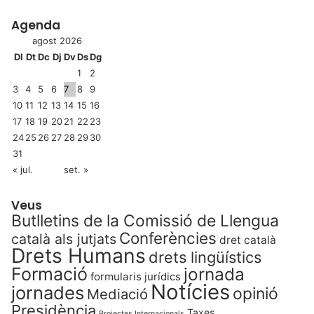
Agenda
agost 2026
Dl
Dt
Dc
Dj
Dv
Ds
Dg
1
2
3
4
5
6
7
8
9
10
11
12
13
14
15
16
17
18
19
20
21
22
23
24
25
26
27
28
29
30
31
« jul.
set. »
Veus
Butlletins de la Comissió de Llengua
Conferències
català als jutjats
dret català
Drets Humans
drets lingüístics
Formació
jornada
formularis jurídics
Notícies
jornades
opinió
Mediació
Presidència
Taxes
Projectes Internacionals