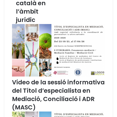
català en
i
s
i
r
l’àmbit
n
e
jurídic
s
c
t
o
i
n
t
e
u
i
c
x
i
l
o
’
n
e
s
n
c
s
a
e
Vídeo de la sessió informativa
t
n
del Títol d’especialista en
a
y
l
a
Mediació, Conciliació i ADR
a
m
(MASC)
n
e
e
n