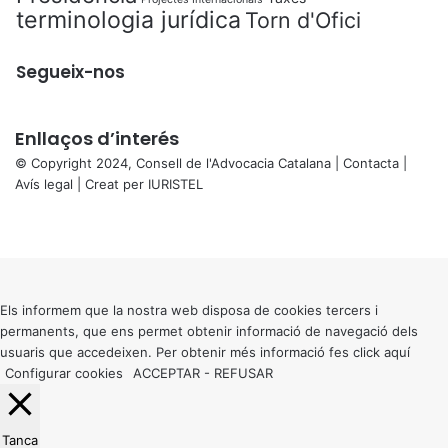
terminologia jurídica
Torn d'Ofici
Segueix-nos
Enllaços d’interés
© Copyright 2024, Consell de l'Advocacia Catalana |
Contacta
|
Avís legal
| Creat per
IURISTEL
X
Facebook
X
WhatsApp
Telegram
Viber
Back
to
top
button
Els informem que la nostra web disposa de cookies tercers i
permanents, que ens permet obtenir informació de navegació dels
usuaris que accedeixen. Per obtenir més informació fes click
aquí
Configurar cookies
ACCEPTAR
-
REFUSAR
Tanca