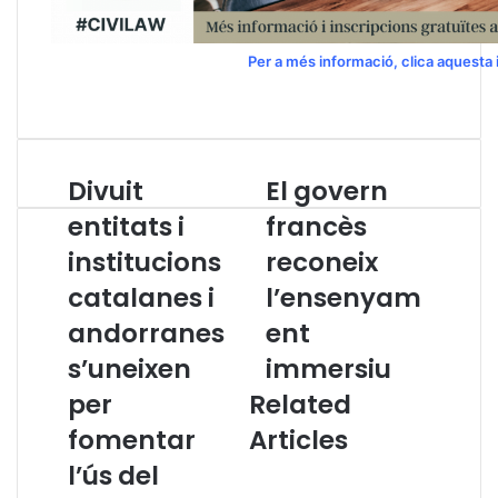
Per a més informació, clica aquesta
Divuit
El govern
D
E
i
l
entitats i
francès
v
g
institucions
reconeix
u
o
i
v
catalanes i
l’ensenyam
t
e
e
andorranes
r
ent
n
n
s’uneixen
immersiu
t
f
i
r
per
Related
t
a
fomentar
Articles
a
n
t
c
l’ús del
s
è