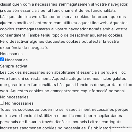
classifiquen com a necessàries s’emmagatzemen al vostre navegador,
ja que són essencials per al funcionament de les funcionalitats
bàsiques del lloc web. També fem servir cookies de tercers que ens
ajuden a analitzar i entendre com utilitzeu aquest lloc web. Aquestes
cookies s’emmagatzemaran al vostre navegador només amb el vostre
consentiment. També teniu l’opció de desactivar aquestes cookies.
Però desactivar algunes d’aquestes cookies pot afectar la vostra
experiència de navegació.
Necessaries
Necessaries
Sempre activat
Les cookies necessàries són absolutament essencials perquè el lloc
web funcioni correctament. Aquesta categoria només inclou galetes
que garanteixen funcionalitats bàsiques i funcions de seguretat del lloc
web. Aquestes cookies no emmagatzemen cap informació personal.
No necessaries
No necessaries
Totes les cookiesque poden no ser especialment necessàries perquè
el lloc web funcioni i s’utilitzen específicament per recopilar dades
personals de l’usuari a través d’anàlisis, anuncis i altres continguts
incrustats s’anomenen cookies no necessàries. És obligatori obtenir el