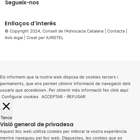
Segueix-nos
Enllaços d’interés
© Copyright 2024, Consell de l'Advocacia Catalana |
Contacta
|
Avís legal
| Creat per
IURISTEL
X
Facebook
X
WhatsApp
Telegram
Viber
Back
to
top
button
Els informem que la nostra web disposa de cookies tercers i
permanents, que ens permet obtenir informació de navegació dels
usuaris que accedeixen. Per obtenir més informació fes click
aquí
Configurar cookies
ACCEPTAR
-
REFUSAR
Tanca
Visió general de privadesa
Aquest lloc web utilitza cookies per millorar la vostra experiència
mentre navegueu pel lloc web. D’aquestes, les cookies que es