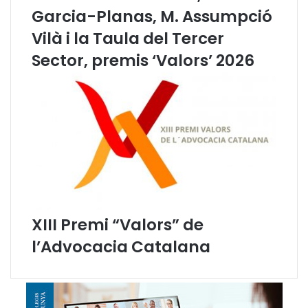
c
p
Garcia-Planas, M. Assumpció
l
o
Vilà i la Taula del Tercer
i
s
s
a
Sector, premis ‘Valors’ 2026
t
a
a
l
d
i
a
a
G
i
r
o
n
XIII Premi “Valors” de
a
l’Advocacia Catalana
p
e
r
a
f