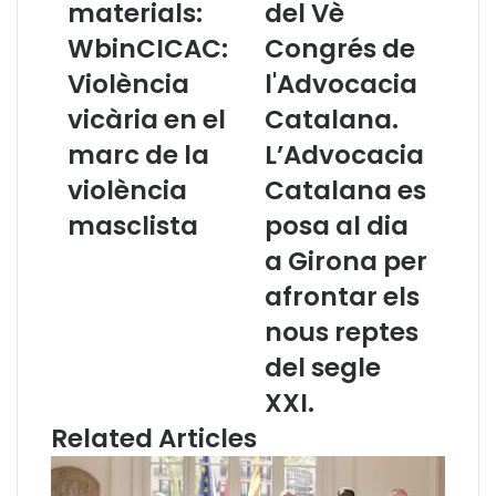
materials:
del Vè
d
n
WbinCICAC:
Congrés de
e
c
o
l
Violència
l'Advocacia
i
u
m
vicària en el
s
Catalana.
a
i
marc de la
L’Advocacia
t
o
e
n
violència
Catalana es
r
s
masclista
posa al dia
i
d
a
e
a Girona per
l
l
afrontar els
s
V
:
è
nous reptes
W
C
del segle
b
o
i
n
XXI.
n
g
Related Articles
C
r
I
é
C
s