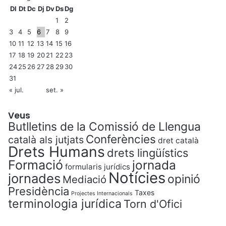
Dl
Dt
Dc
Dj
Dv
Ds
Dg
1
2
3
4
5
6
7
8
9
10
11
12
13
14
15
16
17
18
19
20
21
22
23
24
25
26
27
28
29
30
31
« jul.
set. »
Veus
Butlletins de la Comissió de Llengua
Conferències
català als jutjats
dret català
Drets Humans
drets lingüístics
Formació
jornada
formularis jurídics
Notícies
jornades
opinió
Mediació
Presidència
Taxes
Projectes Internacionals
terminologia jurídica
Torn d'Ofici