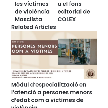
les víctimes
a el fons
s
r
.
r
de Violència
editorial de
W
i
Masclista
COLEX
b
b
i
e
Related Articles
n
n
C
a
I
u
C
n
A
a
C
c
:
o
I
r
m
d
p
p
l
e
Mòdul d’especialització en
i
r
c
f
l’atenció a persones menors
a
a
d’edat com a víctimes de
c
c
i
i
violència