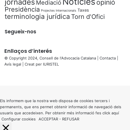
Notícies
jornades
opinió
Mediació
Presidència
Taxes
Projectes Internacionals
terminologia jurídica
Torn d'Ofici
Segueix-nos
Enllaços d’interés
© Copyright 2024, Consell de l'Advocacia Catalana |
Contacta
|
Avís legal
| Creat per
IURISTEL
X
Facebook
X
WhatsApp
Telegram
Viber
Back
to
top
button
Els informem que la nostra web disposa de cookies tercers i
permanents, que ens permet obtenir informació de navegació dels
usuaris que accedeixen. Per obtenir més informació fes click
aquí
Configurar cookies
ACCEPTAR
-
REFUSAR