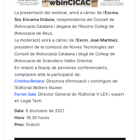
La presentació del webinar, anirà a càrrec de l’
Excma.
Sra. Encarna Orduna
, vicepresidenta del Consell de
l’Advocacia Catalana i degana de l’Il·lustre Col·legi de
l’Advocacia de Reus.
La moderació anirà a càrrec de l’
Excm. Joan Martínez
,
president de la comissió de Noves Tecnologies del
Consell de l’Advocacia Catalana i degà de Col·legi de
l’Advocacia de Granollers-Vallès Oriental.
En relació a l’equip de persones conferenciants,
comptarem amb la participació de:
Cristina Retana
: Directora d’Innovació i continguts de
l’Editorial Wolters Kluwer.
Ferran Sala
: Director General de l’Editorial V-LEX i expert
en Legal Tech
Data
: 6 d’octubre de 2021
Hora
: 18.30 hores
Preu
: Gratuït