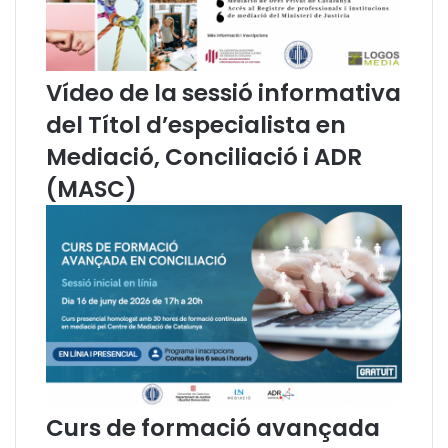
a
p
L
e
l
r
e
s
Vídeo de la sessió informativa
i
o
5
n
del Títol d’especialista en
/
e
Mediació, Conciliació i ADR
2
s
0
c
(MASC)
0
o
8
l
e
·
n
l
l
e
'
g
a
i
t
a
e
d
n
e
c
s
Curs de formació avançada
i
a
ó
e