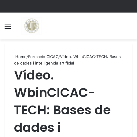
Menu
S
Home
/
Formació CICAC
/
Vídeo. WbinCICAC-TECH: Bases
de dades i intel·ligència artificial
Vídeo.
WbinCICAC-
TECH: Bases de
dades i