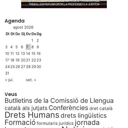
Agenda
agost 2026
Dl
Dt
Dc
Dj
Dv
Ds
Dg
1
2
3
4
5
6
7
8
9
10
11
12
13
14
15
16
17
18
19
20
21
22
23
24
25
26
27
28
29
30
31
« jul.
set. »
Veus
Butlletins de la Comissió de Llengua
Conferències
català als jutjats
dret català
Drets Humans
drets lingüístics
Formació
jornada
formularis jurídics