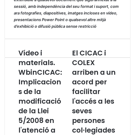
sessió, amb independència del seu format i suport, com
ara fotografies, diapositives, imatges incloses en vídeo,
presentacions Power Point o qualsevol altre mitjà
d’exhibició o difusió pública sense restricció
Vídeo i
El CICAC i
V
E
í
l
materials.
COLEX
d
C
WbinCICAC:
arriben a un
e
I
o
C
Implicacion
acord per
i
A
m
s de la
C
facilitar
a
i
modificació
l'accés a les
t
C
e
O
de la Llei
seves
r
L
5/2008 en
persones
i
E
a
X
l'atenció a
col·legiades
l
a