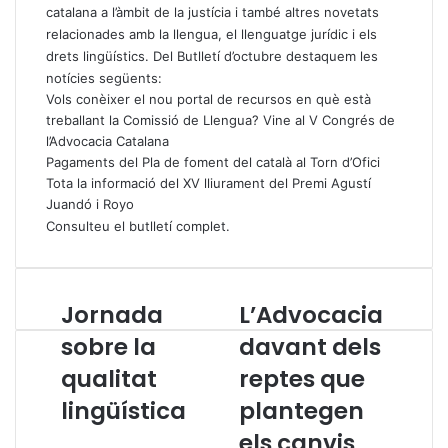
catalana a l’àmbit de la justícia i també altres novetats
relacionades amb la llengua, el llenguatge jurídic i els
drets lingüístics. Del Butlletí d’octubre destaquem les
notícies següents:
Vols conèixer el nou portal de recursos en què està
treballant la Comissió de Llengua? Vine al V Congrés de
l’Advocacia Catalana
Pagaments del Pla de foment del català al Torn d’Ofici
Tota la informació del XV lliurament del Premi Agustí
Juandó i Royo
Consulteu el
butlletí complet
.
Jornada
L’Advocacia
J
L
o
’
sobre la
davant dels
r
A
qualitat
reptes que
n
d
a
v
lingüística
plantegen
d
o
a
c
els canvis