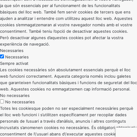
ja que són essencials per al funcionament de les funcionalitats
bàsiques del lloc web. També fem servir cookies de tercers que ens
ajuden a analitzar i entendre com utilitzeu aquest lloc web. Aquestes
cookies s’emmagatzemaran al vostre navegador només amb el vostre
consentiment. També teniu l’opció de desactivar aquestes cookies.
Però desactivar algunes d’aquestes cookies pot afectar la vostra
experiència de navegació.
Necessaries
Necessaries
Sempre activat
Les cookies necessàries són absolutament essencials perquè el lloc
web funcioni correctament. Aquesta categoria només inclou galetes
que garanteixen funcionalitats bàsiques i funcions de seguretat del lloc
web. Aquestes cookies no emmagatzemen cap informació personal.
No necessaries
No necessaries
Totes les cookiesque poden no ser especialment necessàries perquè
el lloc web funcioni i s’utilitzen específicament per recopilar dades
personals de l’usuari a través d’anàlisis, anuncis i altres continguts
incrustats s’anomenen cookies no necessàries. És obligatori obtenir el
consentiment de l\'usuari abans d\'executar aquestes cookies al vostre