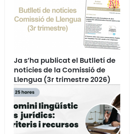
s
u
t
e
i
p
c
l
a
a
n
t
e
g
e
Ja s’ha publicat el Butlletí de
n
notícies de la Comissió de
e
l
Llengua (3r trimestre 2026)
s
c
a
n
v
i
s
s
o