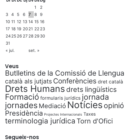
s
1
2
4
3
4
5
6
7
8
9
i
10
11
12
13
14
15
16
5
d
17
18
19
20
21
22
23
e
24
25
26
27
28
29
30
n
31
o
« jul.
set. »
v
e
Veus
m
Butlletins de la Comissió de Llengua
b
Conferències
català als jutjats
r
dret català
Drets Humans
e
drets lingüístics
Formació
jornada
formularis jurídics
Notícies
jornades
opinió
Mediació
Presidència
Taxes
Projectes Internacionals
terminologia jurídica
Torn d'Ofici
Segueix-nos