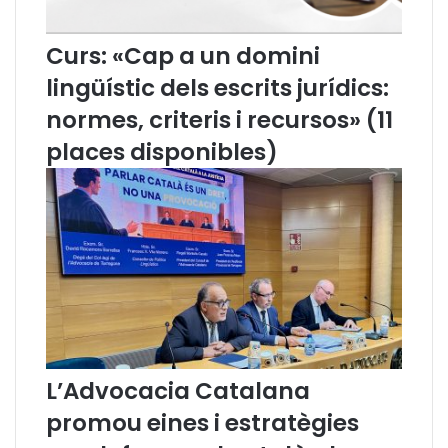
c
i
Curs: «Cap a un domini
a
l
lingüístic dels escrits jurídics:
s
normes, criteris i recursos» (11
a
c
places disponibles)
t
u
a
l
s
,
a
a
n
à
l
L’Advocacia Catalana
i
s
promou eines i estratègies
i