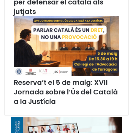
per defensar el català als
i
d
jutjats
e
b
a
t
a
l
V
C
o
n
g
Reserva’t el 5 de maig: XVII
r
é
Jornada sobre l’Ús del Català
s
a la Justícia
d
e
l
’
A