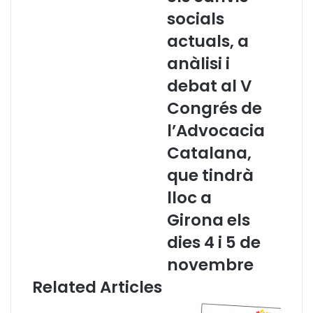
s
a
socials
o
c
b
i
actuals, a
r
a
anàlisi i
e
d
l
a
debat al V
a
v
Congrés de
q
a
u
n
l’Advocacia
a
t
Catalana,
l
d
i
e
que tindrà
t
l
lloc a
a
s
t
r
Girona els
l
e
dies 4 i 5 de
i
p
n
t
novembre
g
e
Related Articles
ü
s
í
q