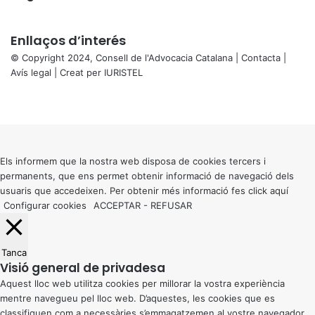
Enllaços d’interés
© Copyright 2024, Consell de l'Advocacia Catalana |
Contacta
|
Avís legal
| Creat per
IURISTEL
X
Facebook
X
WhatsApp
Telegram
Viber
Back
to
top
button
Els informem que la nostra web disposa de cookies tercers i
permanents, que ens permet obtenir informació de navegació dels
usuaris que accedeixen. Per obtenir més informació fes click
aquí
Configurar cookies
ACCEPTAR
-
REFUSAR
Tanca
Visió general de privadesa
Aquest lloc web utilitza cookies per millorar la vostra experiència
mentre navegueu pel lloc web. D’aquestes, les cookies que es
classifiquen com a necessàries s’emmagatzemen al vostre navegador,