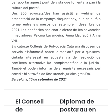
per aportar aquest punt de vista que fomenta la pau i la
cultura del pacte”.
Uns 300 advocats/des han assistit al webinar de
presentació de la campanya d’aquest any, que es durà a
terme entre els mesos de setembre i desembre de
2021. Les ponències han anat a càrrec de les advocades
i mediadores Paloma Lavandeira, Anna Llauradó i Anna
Vall.
Els catorze Col·legis de l’Advocacia Catalana disposen de
serveis d’informació sobre la mediació per a qualsevol
ciutadà interessat en aquesta via de resolució de
conflictes alternativa i/o complementària a la judicial.
També el poden informar dels requisits necessaris per
accedir-hi a través de l’assistència jurídica gratuïta.
Barcelona, 15 de setembre de 2021
El Consell
Diploma de
E
D
l
i
de
postgrau en
C
p