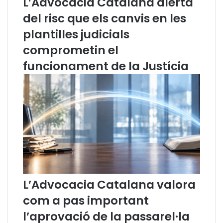
L’Advocacia Catalana alerta
t
j
del risc que els canvis en les
a
u
l
r
plantilles judicials
a
í
n
d
comprometin el
a
i
funcionament de la Justícia
p
c
a
d
r
e
t
l
i
’
c
a
i
t
p
e
a
n
e
c
n
i
L’Advocacia Catalana valora
e
ó
l
a
com a pas important
s
l
l’aprovació de la passarel·la
a
a