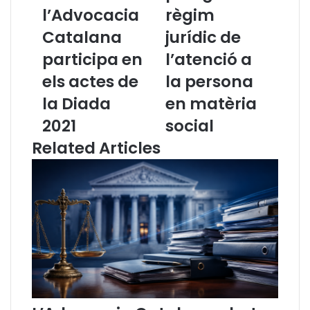
l’Advocacia
règim
o
l
n
o
Catalana
jurídic de
s
m
e
participa en
a
l’atenció a
l
d
els actes de
la persona
l
e
d
p
la Diada
en matèria
e
o
2021
social
l
s
’
t
Related Articles
A
g
d
r
v
a
o
u
c
e
a
n
c
r
i
è
a
g
C
i
a
m