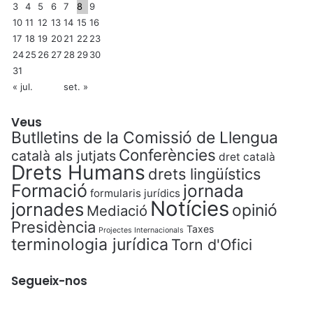
3
4
5
6
7
8
9
10
11
12
13
14
15
16
17
18
19
20
21
22
23
24
25
26
27
28
29
30
31
« jul.
set. »
Veus
Butlletins de la Comissió de Llengua
Conferències
català als jutjats
dret català
Drets Humans
drets lingüístics
Formació
jornada
formularis jurídics
Notícies
jornades
opinió
Mediació
Presidència
Taxes
Projectes Internacionals
terminologia jurídica
Torn d'Ofici
Segueix-nos