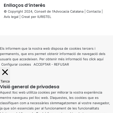
Enllaços d’interés
© Copyright 2024, Consell de l'Advocacia Catalana |
Contacta
|
Avís legal
| Creat per
IURISTEL
X
Facebook
X
WhatsApp
Telegram
Viber
Back
to
top
button
Els informem que la nostra web disposa de cookies tercers i
permanents, que ens permet obtenir informació de navegació dels
usuaris que accedeixen. Per obtenir més informació fes click
aquí
Configurar cookies
ACCEPTAR
-
REFUSAR
Tanca
Visió general de privadesa
Aquest lloc web utilitza cookies per millorar la vostra experiència
mentre navegueu pel lloc web. D’aquestes, les cookies que es
classifiquen com a necessàries s’emmagatzemen al vostre navegador,
ja que són essencials per al funcionament de les funcionalitats