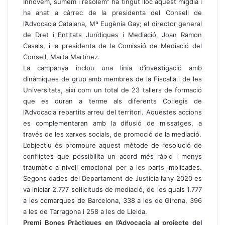
Innovem, sumem i resolem” ha tingut lloc aquest migdia i
ha anat a càrrec de la presidenta del Consell de
l’Advocacia Catalana, Mª Eugènia Gay; el director general
de Dret i Entitats Jurídiques i Mediació, Joan Ramon
Casals, i la presidenta de la Comissió de Mediació del
Consell, Marta Martínez.
La campanya inclou una línia d’investigació amb
dinàmiques de grup amb membres de la Fiscalia i de les
Universitats, així com un total de 23 tallers de formació
que es duran a terme als diferents Col·legis de
l’Advocacia repartits arreu del territori. Aquestes accions
es complementaran amb la difusió de missatges, a
través de les xarxes socials, de promoció de la mediació.
L’objectiu és promoure aquest mètode de resolució de
conflictes que possibilita un acord més ràpid i menys
traumàtic a nivell emocional per a les parts implicades.
Segons dades del Departament de Justícia l’any 2020 es
va iniciar 2.777 sol·licituds de mediació, de les quals 1.777
a les comarques de Barcelona, 338 a les de Girona, 396
a les de Tarragona i 258 a les de Lleida.
Premi Bones Pràctiques en l’Advocacia al projecte del