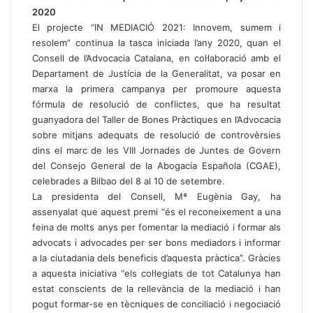
2020
El projecte “IN MEDIACIÓ 2021: Innovem, sumem i
resolem” continua la tasca iniciada l’any 2020, quan el
Consell de l’Advocacia Catalana, en col·laboració amb el
Departament de Justícia de la Generalitat, va posar en
marxa la primera campanya per promoure aquesta
fórmula de resolució de conflictes, que ha resultat
guanyadora del Taller de Bones Pràctiques en l’Advocacia
sobre mitjans adequats de resolució de controvèrsies
dins el marc de les VIII Jornades de Juntes de Govern
del Consejo General de la Abogacía Española (CGAE),
celebrades a Bilbao del 8 al 10 de setembre.
La presidenta del Consell, Mª Eugènia Gay, ha
assenyalat que aquest premi “és el reconeixement a una
feina de molts anys per fomentar la mediació i formar als
advocats i advocades per ser bons mediadors i informar
a la ciutadania dels beneficis d’aquesta pràctica”. Gràcies
a aquesta iniciativa “els col·legiats de tot Catalunya han
estat conscients de la rellevància de la mediació i han
pogut formar-se en tècniques de conciliació i negociació