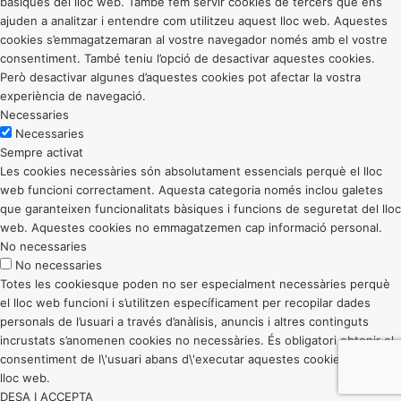
bàsiques del lloc web. També fem servir cookies de tercers que ens
ajuden a analitzar i entendre com utilitzeu aquest lloc web. Aquestes
cookies s’emmagatzemaran al vostre navegador només amb el vostre
consentiment. També teniu l’opció de desactivar aquestes cookies.
Però desactivar algunes d’aquestes cookies pot afectar la vostra
experiència de navegació.
Necessaries
Necessaries
Sempre activat
Les cookies necessàries són absolutament essencials perquè el lloc
web funcioni correctament. Aquesta categoria només inclou galetes
que garanteixen funcionalitats bàsiques i funcions de seguretat del lloc
web. Aquestes cookies no emmagatzemen cap informació personal.
No necessaries
No necessaries
Totes les cookiesque poden no ser especialment necessàries perquè
el lloc web funcioni i s’utilitzen específicament per recopilar dades
personals de l’usuari a través d’anàlisis, anuncis i altres continguts
incrustats s’anomenen cookies no necessàries. És obligatori obtenir el
consentiment de l\'usuari abans d\'executar aquestes cookies al vostre
lloc web.
DESA I ACCEPTA