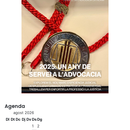
Agenda
agost 2026
Dl
Dt
Dc
Dj
Dv
Ds
Dg
1
2