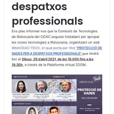
despatxos
professionals
Ens plau informar-vos que la Comissió de Tecnologies
de l’Advocacia del CICAC segueix treballant per apropar
les noves tecnologies a l’Advocacia, organitzant un sisè
WbinCICAC-TECH, el qual porta per títol
“PROTECCIÓ DE
DADES PER A DESPATXOS PROFESSIONALS”
que tindrà
lloc el
Dijous, 29 d’abril 2021, de les 18.00h fins a les
19.30h
, a través de la Plataforma virtual ZOOM.