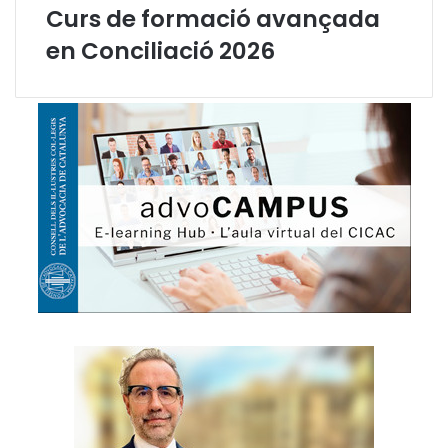
í
Curs de formació avançada
c
en Conciliació 2026
i
a
g
r
a
t
u
ï
t
a