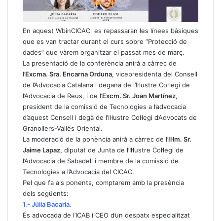
En aquest WbinCICAC es repassaran les línees bàsiques
que es van tractar durant el curs sobre “Protecció de
dades” que vàrem organitzar el passat mes de març.
La presentació de la conferència anirà a càrrec de
l’
Excma. Sra. Encarna Orduna
, vicepresidenta del Consell
de l’Advocacia Catalana i degana de l’Il·lustre Col·legi de
l’Advocacia de Reus, i de l’
Excm. Sr. Joan Martínez
,
president de la comissió de Tecnologies a l’advocacia
d’aquest Consell i degà de l’Il·lustre Col·legi d’Advocats de
Granollers-Vallès Oriental.
La moderació de la ponència anirà a càrrec de l’
Il·lm. Sr.
Jaime Lapaz,
diputat de Junta de l’Il·lustre Col·legi de
l’Advocacia de Sabadell i membre de la comissió de
Tecnologies a l’Advocacia del CICAC.
Pel que fa als ponents, comptarem amb la presència
dels següents:
1.- Júlia Bacaria.
És advocada de l’ICAB i CEO d’un despatx especialitzat