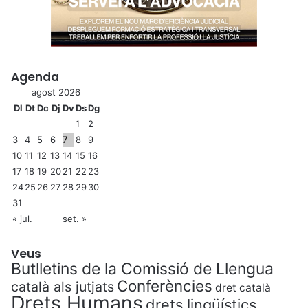
Agenda
agost 2026
Dl
Dt
Dc
Dj
Dv
Ds
Dg
1
2
3
4
5
6
7
8
9
10
11
12
13
14
15
16
17
18
19
20
21
22
23
24
25
26
27
28
29
30
31
« jul.
set. »
Veus
Butlletins de la Comissió de Llengua
Conferències
català als jutjats
dret català
Drets Humans
drets lingüístics