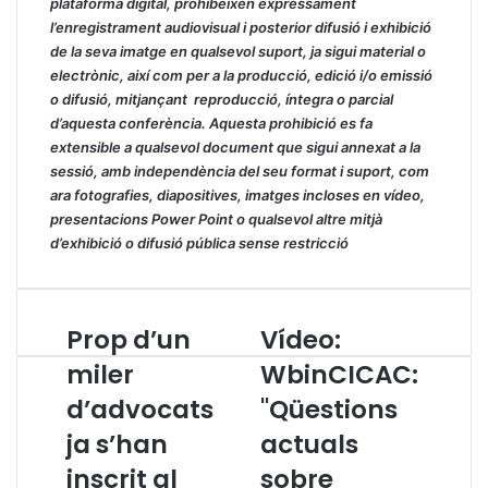
plataforma digital, prohibeixen expressament
l’enregistrament audiovisual i posterior difusió i exhibició
de la seva imatge en qualsevol suport, ja sigui material o
electrònic, així com per a la producció, edició i/o emissió
o difusió, mitjançant reproducció, íntegra o parcial
d’aquesta conferència. Aquesta prohibició es fa
extensible a qualsevol document que sigui annexat a la
sessió, amb independència del seu format i suport, com
ara fotografies, diapositives, imatges incloses en vídeo,
presentacions Power Point o qualsevol altre mitjà
d’exhibició o difusió pública sense restricció
Prop d’un
Vídeo:
P
V
r
í
miler
WbinCICAC:
o
d
d’advocats
"Qüestions
p
e
d
o
ja s’han
actuals
’
:
u
inscrit al
W
sobre