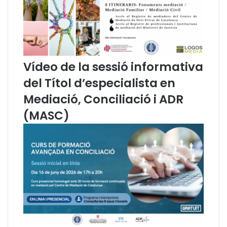
o
s
m
i
e
l
n
"
t
d
Vídeo de la sessió informativa
e
del Títol d’especialista en
l
c
Mediació, Conciliació i ADR
a
(MASC)
t
a
l
à
a
l
a
j
u
s
t