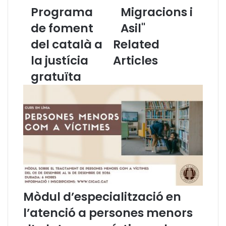
n
b
Programa
Migracions i
m
i
i
n
de foment
Asil"
l
C
del català a
Related
e
I
r
C
la justícia
Articles
d
A
gratuïta
’
C
a
:
d
"
v
Q
o
ü
c
e
a
s
t
t
s
i
j
o
a
n
Mòdul d’especialització en
s
s
’
a
l’atenció a persones menors
h
c
a
t