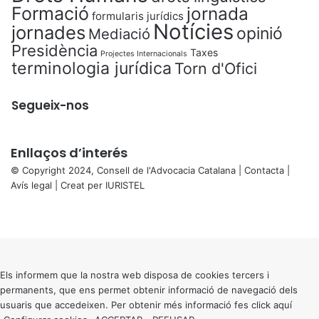
Formació
jornada
formularis jurídics
Notícies
jornades
opinió
Mediació
Presidència
Taxes
Projectes Internacionals
terminologia jurídica
Torn d'Ofici
Segueix-nos
Enllaços d’interés
© Copyright 2024, Consell de l'Advocacia Catalana |
Contacta
|
Avís legal
| Creat per
IURISTEL
X
Facebook
X
WhatsApp
Telegram
Viber
Back
to
top
button
Els informem que la nostra web disposa de cookies tercers i
permanents, que ens permet obtenir informació de navegació dels
usuaris que accedeixen. Per obtenir més informació fes click
aquí