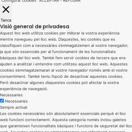
Configurar cookies
ACCEPTAR
-
REFUSAR
Tanca
Visió general de privadesa
Aquest lloc web utilitza cookies per millorar la vostra experiència
mentre navegueu pel lloc web. D’aquestes, les cookies que es
classifiquen com a necessàries s’emmagatzemen al vostre navegador,
ja que són essencials per al funcionament de les funcionalitats
bàsiques del lloc web. També fem servir cookies de tercers que ens
ajuden a analitzar i entendre com utilitzeu aquest lloc web. Aquestes
cookies s’emmagatzemaran al vostre navegador només amb el vostre
consentiment. També teniu l’opció de desactivar aquestes cookies.
Però desactivar algunes d’aquestes cookies pot afectar la vostra
experiència de navegació.
Necessaries
Necessaries
Sempre activat
Les cookies necessàries són absolutament essencials perquè el lloc
web funcioni correctament. Aquesta categoria només inclou galetes
que garanteixen funcionalitats bàsiques i funcions de seguretat del lloc
web. Aquestes cookies no emmagatzemen cap informació personal.