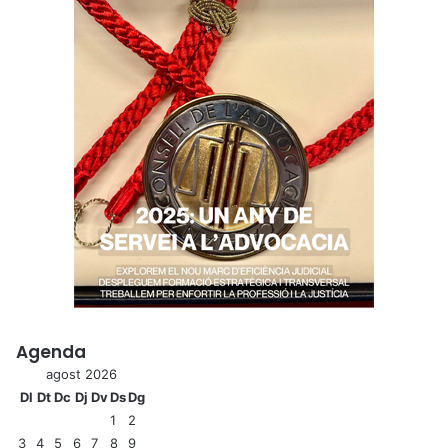
Agenda
agost 2026
Dl
Dt
Dc
Dj
Dv
Ds
Dg
1
2
3
4
5
6
7
8
9