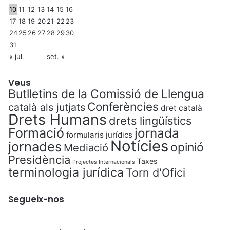
10
11
12
13
14
15
16
17
18
19
20
21
22
23
24
25
26
27
28
29
30
31
« jul.
set. »
Veus
Butlletins de la Comissió de Llengua
Conferències
català als jutjats
dret català
Drets Humans
drets lingüístics
Formació
jornada
formularis jurídics
Notícies
jornades
opinió
Mediació
Presidència
Taxes
Projectes Internacionals
terminologia jurídica
Torn d'Ofici
Segueix-nos