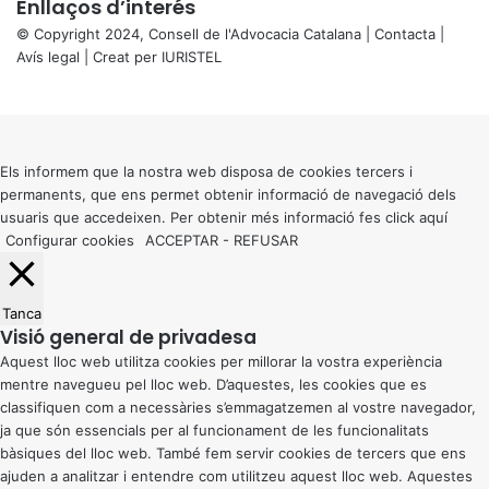
Enllaços d’interés
© Copyright 2024, Consell de l'Advocacia Catalana |
Contacta
|
Avís legal
| Creat per
IURISTEL
X
Back
to
top
button
Els informem que la nostra web disposa de cookies tercers i
permanents, que ens permet obtenir informació de navegació dels
usuaris que accedeixen. Per obtenir més informació fes click
aquí
Configurar cookies
ACCEPTAR
-
REFUSAR
Tanca
Visió general de privadesa
Aquest lloc web utilitza cookies per millorar la vostra experiència
mentre navegueu pel lloc web. D’aquestes, les cookies que es
classifiquen com a necessàries s’emmagatzemen al vostre navegador,
ja que són essencials per al funcionament de les funcionalitats
bàsiques del lloc web. També fem servir cookies de tercers que ens
ajuden a analitzar i entendre com utilitzeu aquest lloc web. Aquestes