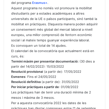
del programa
Erasmus+
.
Aquest programa no només vol promoure la mobilitat
d’estudiants per a estades acadèmiques a altres
universitats de la UE o països participants, sinó també la
mobilitat en pràctiques. D’aquesta manera poden adquirir
un coneixement més global del mercat laboral a nivell
europeu, una millor comprensió de l’entorn econòmic
social i al mateix temps guanyar experiència laboral.
Es convoquen un total de 14 ajudes.
El calendari de la convocatòria que actualment està en
curs, és:
Termini màxim per presentar documentació:
(30 dies a
partir del 14/02/2022): 15/03/2022
Resolució provisiona
l (a partir de): 17/05/2022
Esmenes
: Fins el 24/05/2022
Resolució definitiva
(a partir de): 31/05/2022
Per iniciar pràctiques a partir de
: 01/09/2022
Les pràctiques han de tenir una duració mínima de 2
mesos i màxima de 3 mesos.
Per a aquesta convocatòria 2022 les dates de les
pràctiques han d’estar compreses entre l’1 de setembre