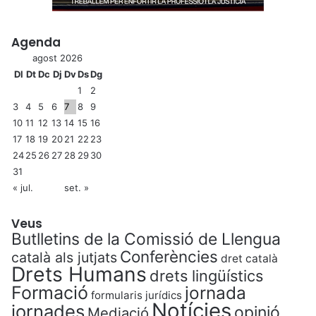
Agenda
agost 2026
Dl
Dt
Dc
Dj
Dv
Ds
Dg
1
2
3
4
5
6
7
8
9
10
11
12
13
14
15
16
17
18
19
20
21
22
23
24
25
26
27
28
29
30
31
« jul.
set. »
Veus
Butlletins de la Comissió de Llengua
Conferències
català als jutjats
dret català
Drets Humans
drets lingüístics
Formació
jornada
formularis jurídics
Notícies
jornades
opinió
Mediació