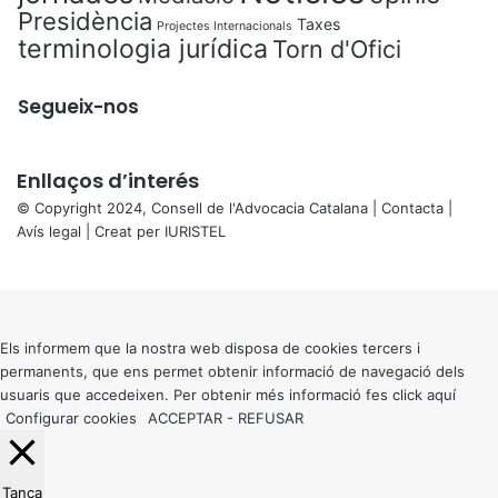
Presidència
Taxes
Projectes Internacionals
terminologia jurídica
Torn d'Ofici
Segueix-nos
Enllaços d’interés
© Copyright 2024, Consell de l'Advocacia Catalana |
Contacta
|
Avís legal
| Creat per
IURISTEL
X
Back
to
top
button
Els informem que la nostra web disposa de cookies tercers i
permanents, que ens permet obtenir informació de navegació dels
usuaris que accedeixen. Per obtenir més informació fes click
aquí
Configurar cookies
ACCEPTAR
-
REFUSAR
Tanca