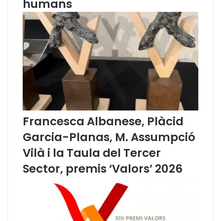
humans
o
d
n
i
a
c
l
i
d
a
e
l
l
s
e
s
D
o
n
Francesca Albanese, Plàcid
e
Garcia-Planas, M. Assumpció
s
Vilà i la Taula del Tercer
Sector, premis ‘Valors’ 2026