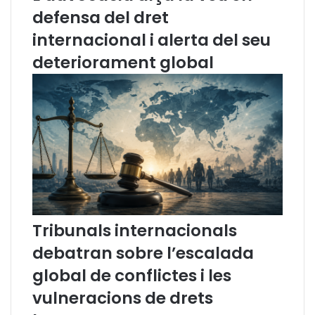
t
t
defensa del dret
a
e
internacional i alerta del seu
l
l
a
e
deteriorament global
n
m
a
à
p
t
e
i
l
c
D
a
i
d
a
’
I
e
n
s
t
c
Tribunals internacionals
e
r
r
i
debatran sobre l’escalada
n
t
global de conflictes i les
a
s
c
j
vulneracions de drets
i
u