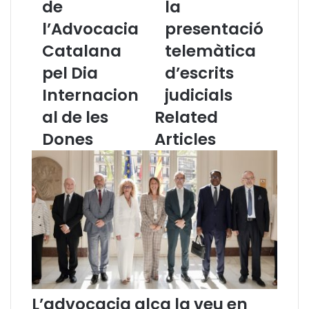
de
la
m
u
l’Advocacia
presentació
p
t
a
e
Catalana
telemàtica
n
s
y
pel Dia
p
d’escrits
a
e
Internacion
judicials
d
r
e
a
al de les
Related
l
l
Dones
Articles
’
a
A
p
d
r
v
e
o
s
c
e
a
n
c
t
i
a
a
c
C
i
L’advocacia alça la veu en
a
ó