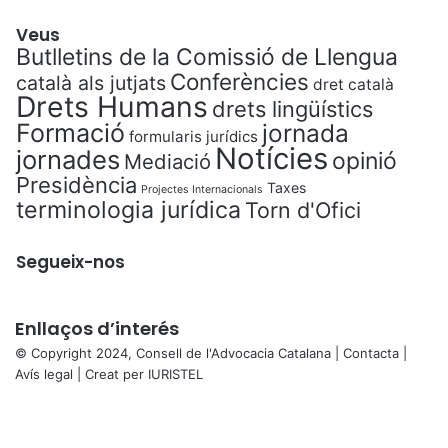
Veus
Butlletins de la Comissió de Llengua
Conferències
català als jutjats
dret català
Drets Humans
drets lingüístics
Formació
jornada
formularis jurídics
Notícies
jornades
opinió
Mediació
Presidència
Taxes
Projectes Internacionals
terminologia jurídica
Torn d'Ofici
Segueix-nos
Enllaços d’interés
© Copyright 2024, Consell de l'Advocacia Catalana |
Contacta
|
Avís legal
| Creat per
IURISTEL
X
Facebook
X
WhatsApp
Telegram
Viber
Back