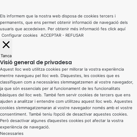
to
top
button
Els informem que la nostra web disposa de cookies tercers i
permanents, que ens permet obtenir informació de navegació dels
usuaris que accedeixen. Per obtenir més informació fes click
aquí
Configurar cookies
ACCEPTAR
-
REFUSAR
Tanca
Visió general de privadesa
Aquest lloc web utilitza cookies per millorar la vostra experiència
mentre navegueu pel lloc web. D’aquestes, les cookies que es
classifiquen com a necessàries s’emmagatzemen al vostre navegador,
ja que són essencials per al funcionament de les funcionalitats
bàsiques del lloc web. També fem servir cookies de tercers que ens
ajuden a analitzar i entendre com utilitzeu aquest lloc web. Aquestes
cookies s’emmagatzemaran al vostre navegador només amb el vostre
consentiment. També teniu l’opció de desactivar aquestes cookies.
Però desactivar algunes d’aquestes cookies pot afectar la vostra
experiència de navegació.
Necessaries