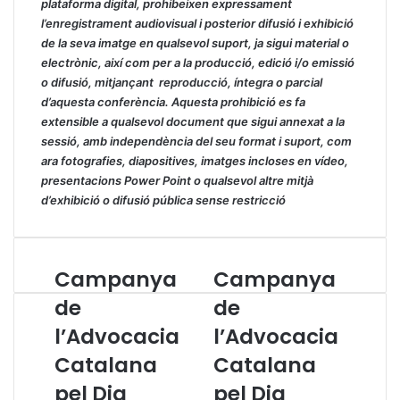
plataforma digital, prohibeixen expressament
l’enregistrament audiovisual i posterior difusió i exhibició
de la seva imatge en qualsevol suport, ja sigui material o
electrònic, així com per a la producció, edició i/o emissió
o difusió, mitjançant reproducció, íntegra o parcial
d’aquesta conferència. Aquesta prohibició es fa
extensible a qualsevol document que sigui annexat a la
sessió, amb independència del seu format i suport, com
ara fotografies, diapositives, imatges incloses en vídeo,
presentacions Power Point o qualsevol altre mitjà
d’exhibició o difusió pública sense restricció
Campanya
Campanya
C
C
a
a
de
de
m
m
l’Advocacia
l’Advocacia
p
p
a
a
Catalana
Catalana
n
n
y
pel Dia
y
pel Dia