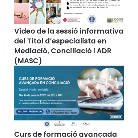
l
l
e
e
s
s
D
D
Vídeo de la sessió informativa
o
o
n
n
del Títol d’especialista en
e
e
Mediació, Conciliació i ADR
s
s
(MASC)
Curs de formació avançada