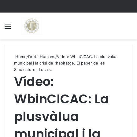
Menu
S
Home
/
Drets Humans
/
Vídeo: WbinCICAC: La plusvàlua
municipal i la crisi de l’habitatge. El paper de les
Sindicatures Locals.
Vídeo:
WbinCICAC: La
plusvàlua
municipal i la