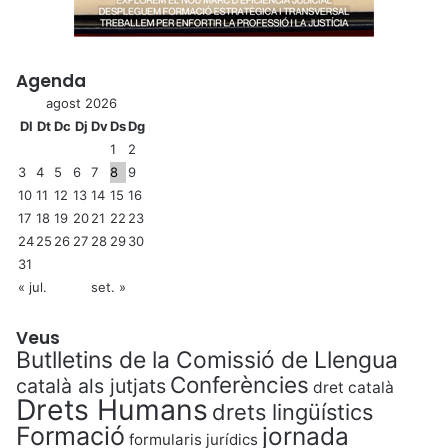
Agenda
agost 2026
Dl
Dt
Dc
Dj
Dv
Ds
Dg
1
2
3
4
5
6
7
8
9
10
11
12
13
14
15
16
17
18
19
20
21
22
23
24
25
26
27
28
29
30
31
« jul.
set. »
Veus
Butlletins de la Comissió de Llengua
Conferències
català als jutjats
dret català
Drets Humans
drets lingüístics
Formació
jornada
formularis jurídics