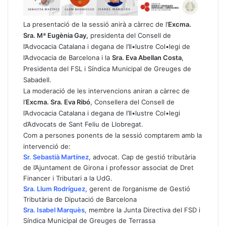
La presentació de la sessió anirà a càrrec de l’
Excma.
Sra. Mª Eugènia Gay,
presidenta del Consell de
l’Advocacia Catalana i degana de l’Il•lustre Col•legi de
l’Advocacia de Barcelona i la
Sra. Eva Abellan Costa
,
Presidenta del FSL i Síndica Municipal de Greuges de
Sabadell.
La moderació de les intervencions aniran a càrrec de
l’
Excma. Sra. Eva Ribó
, Consellera del Consell de
l’Advocacia Catalana i degana de l’Il•lustre Col•legi
d’Advocats de Sant Feliu de Llobregat.
Com a persones ponents de la sessió comptarem amb la
intervenció de:
Sr. Sebastià Martínez
, advocat. Cap de gestió tributària
de l’Ajuntament de Girona i professor associat de Dret
Financer i Tributari a la UdG.
Sra. Llum Rodríguez,
gerent de l’organisme de Gestió
Tributària de Diputació de Barcelona
Sra. Isabel Marquès
, membre la Junta Directiva del FSD i
Síndica Municipal de Greuges de Terrassa