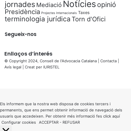
Notícies
jornades
opinió
Mediació
Presidència
Taxes
Projectes Internacionals
terminologia jurídica
Torn d'Ofici
Segueix-nos
Enllaços d’interés
© Copyright 2024, Consell de l'Advocacia Catalana |
Contacta
|
Avís legal
| Creat per
IURISTEL
X
Facebook
X
WhatsApp
Telegram
Viber
Back
to
top
button
Els informem que la nostra web disposa de cookies tercers i
permanents, que ens permet obtenir informació de navegació dels
usuaris que accedeixen. Per obtenir més informació fes click
aquí
Configurar cookies
ACCEPTAR
-
REFUSAR