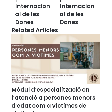
a
a
Internacion
Internacion
d
d
e
e
al de les
al de les
l
l
Dones
Dones
’
’
A
A
Related Articles
d
d
v
v
o
o
c
c
a
a
c
c
i
i
a
a
C
C
a
a
t
t
Mòdul d’especialització en
a
a
l’atenció a persones menors
l
l
a
a
d’edat com a víctimes de
n
n
a
a