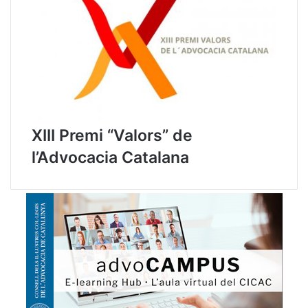
e
l
e
s
S
i
n
d
i
XIII Premi “Valors” de
c
l’Advocacia Catalana
a
t
u
r
e
s
L
o
c
a
l