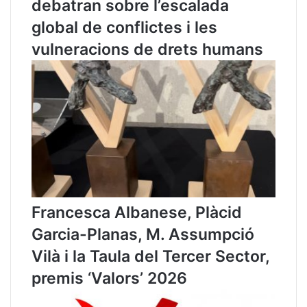
U
d
debatran sobre l’escalada
S
e
global de conflictes i les
T
l
I
’
vulneracions de drets humans
C
h
I
a
A
b
i
t
a
t
g
e
.
E
Francesca Albanese, Plàcid
l
p
Garcia-Planas, M. Assumpció
a
Vilà i la Taula del Tercer Sector,
p
e
premis ‘Valors’ 2026
r
d