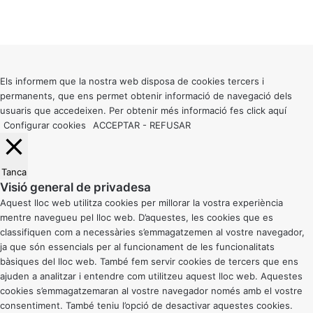
X
Facebook
X
WhatsApp
Telegram
Viber
Back
to
top
button
Els informem que la nostra web disposa de cookies tercers i
permanents, que ens permet obtenir informació de navegació dels
usuaris que accedeixen. Per obtenir més informació fes click
aquí
Configurar cookies
ACCEPTAR
-
REFUSAR
Tanca
Visió general de privadesa
Aquest lloc web utilitza cookies per millorar la vostra experiència
mentre navegueu pel lloc web. D’aquestes, les cookies que es
classifiquen com a necessàries s’emmagatzemen al vostre navegador,
ja que són essencials per al funcionament de les funcionalitats
bàsiques del lloc web. També fem servir cookies de tercers que ens
ajuden a analitzar i entendre com utilitzeu aquest lloc web. Aquestes
cookies s’emmagatzemaran al vostre navegador només amb el vostre
consentiment. També teniu l’opció de desactivar aquestes cookies.