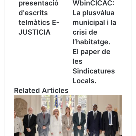
presentació
WbinCICAC:
c
d
i
e
d'escrits
La plusvàlua
d
o
telmàtics E-
municipal i la
è
:
n
W
JUSTICIA
crisi de
c
b
l’habitatge.
i
i
a
n
El paper de
e
C
les
n
I
p
C
Sindicatures
r
A
Locals.
e
C
s
:
Related Articles
e
L
n
a
t
p
a
l
c
u
i
s
ó
v