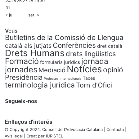
24
25
26
27
28
29
30
31
« jul.
set. »
Veus
Butlletins de la Comissió de Llengua
Conferències
català als jutjats
dret català
Drets Humans
drets lingüístics
Formació
jornada
formularis jurídics
Notícies
jornades
opinió
Mediació
Presidència
Taxes
Projectes Internacionals
terminologia jurídica
Torn d'Ofici
Segueix-nos
Enllaços d’interés
© Copyright 2024, Consell de l'Advocacia Catalana |
Contacta
|
Avís legal
| Creat per
IURISTEL