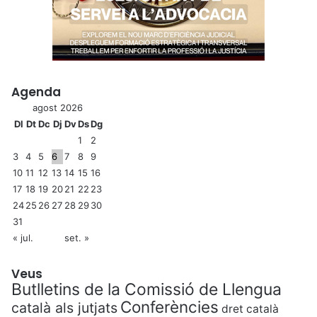
Agenda
agost 2026
Dl
Dt
Dc
Dj
Dv
Ds
Dg
1
2
3
4
5
6
7
8
9
10
11
12
13
14
15
16
17
18
19
20
21
22
23
24
25
26
27
28
29
30
31
« jul.
set. »
Veus
Butlletins de la Comissió de Llengua
Conferències
català als jutjats
dret català