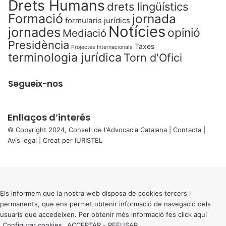
Drets Humans
drets lingüístics
Formació
jornada
formularis jurídics
Notícies
jornades
opinió
Mediació
Presidència
Taxes
Projectes Internacionals
terminologia jurídica
Torn d'Ofici
Segueix-nos
Enllaços d’interés
© Copyright 2024, Consell de l'Advocacia Catalana |
Contacta
|
Avís legal
| Creat per
IURISTEL
X
Back
to
top
button
Els informem que la nostra web disposa de cookies tercers i
permanents, que ens permet obtenir informació de navegació dels
usuaris que accedeixen. Per obtenir més informació fes click
aquí
Configurar cookies
ACCEPTAR
-
REFUSAR