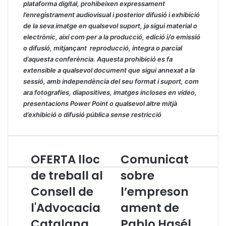
plataforma digital, prohibeixen expressament
l’enregistrament audiovisual i posterior difusió i exhibició
de la seva imatge en qualsevol suport, ja sigui material o
electrònic, així com per a la producció, edició i/o emissió
o difusió, mitjançant reproducció, íntegra o parcial
d’aquesta conferència. Aquesta prohibició es fa
extensible a qualsevol document que sigui annexat a la
sessió, amb independència del seu format i suport, com
ara fotografies, diapositives, imatges incloses en vídeo,
presentacions Power Point o qualsevol altre mitjà
d’exhibició o difusió pública sense restricció
OFERTA lloc
Comunicat
O
C
F
o
de treball al
sobre
E
m
Consell de
l’empreson
R
u
T
n
l'Advocacia
ament de
A
i
l
Catalana
c
Pablo Hasél