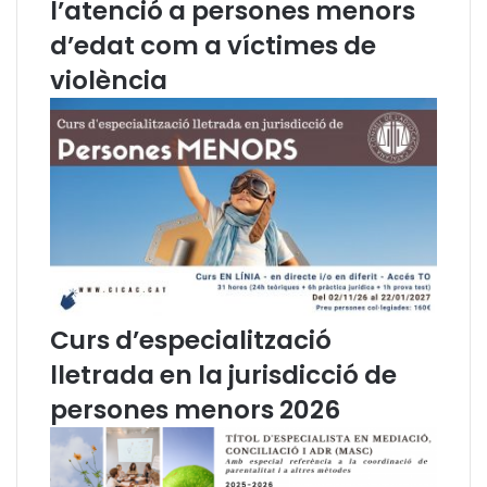
d
t
l’atenció a persones menors
e
d
d’edat com a víctimes de
l
e
'
P
violència
A
a
d
b
v
l
o
o
c
H
a
a
c
s
i
é
a
l
C
i
a
e
Curs d’especialització
t
l
lletrada en la jurisdicció de
a
s
l
d
persones menors 2026
a
i
n
s
a
t
u