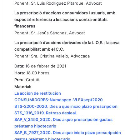
Ponent: Sr. Luis Rodriguez Pitarque, Advocat
La prescripció d’accions consumidors i usuaris, amb
especial referència a les accions contra entitats
financeres
Ponent: Sr. Jesús Sánchez, Advocat
La prescripció d’accions derivades de la L.O.E. i la seva
compatibilitat amb el C.C.
Ponent: Sra. Cristina Vallejo, Advocada
Data:
16 de febrer de 2021
Hora:
18.00 hores
Preu
: Gratuït
Material:
La accion de restitucion
CONSUMIDORES-Numespec-VLEXsept2020
STS-2200-2020. Dies a quo inicio plazo prescripción
STS_1316_2019. Retraso desleal.
SAP_V_3450_2020. Dies a quo prescripción gastos
préstamo hipotecario
SAP_B_7927_2020. Dies a quo inicio plazo prescripción
gastos préstamo hipotecario