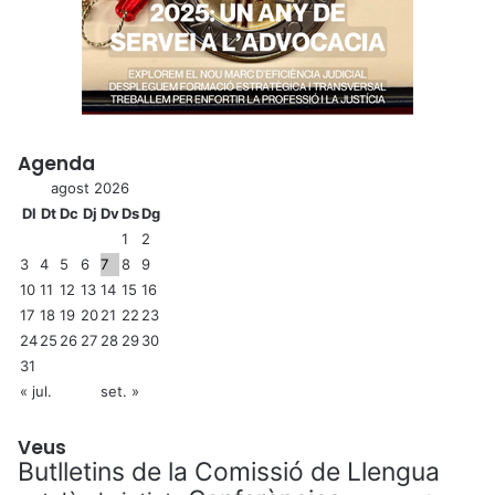
Agenda
agost 2026
Dl
Dt
Dc
Dj
Dv
Ds
Dg
1
2
3
4
5
6
7
8
9
10
11
12
13
14
15
16
17
18
19
20
21
22
23
24
25
26
27
28
29
30
31
« jul.
set. »
Veus
Butlletins de la Comissió de Llengua