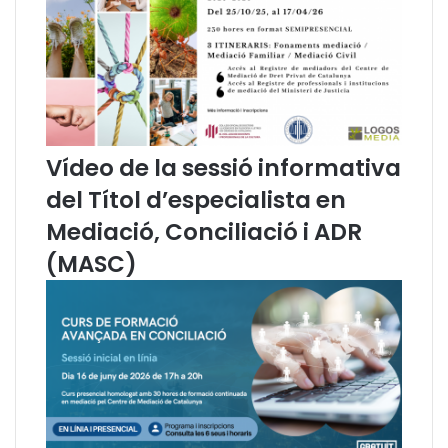
r
b
i
s
a
d
i
Vídeo de la sessió informativa
f
e
del Títol d’especialista en
r
Mediació, Conciliació i ADR
e
n
(MASC)
t
s
c
i
u
t
a
t
s