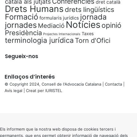
Conferències
català als jutjats
dret català
Drets Humans
drets lingüístics
Formació
jornada
formularis jurídics
Notícies
jornades
opinió
Mediació
Presidència
Taxes
Projectes Internacionals
terminologia jurídica
Torn d'Ofici
Segueix-nos
Enllaços d’interés
© Copyright 2024, Consell de l'Advocacia Catalana |
Contacta
|
Avís legal
| Creat per
IURISTEL
X
Facebook
X
WhatsApp
Telegram
Viber
Back
to
top
button
Els informem que la nostra web disposa de cookies tercers i
permanents, que ens permet obtenir informació de navegació dels