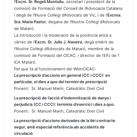
l’
Excm. Sr. Rogeli Montoliu
, secretari i president de la
comissió de Formació del Consell de l’Advocacia Catalana
i degà de l’Il·lusre Col·legi d’Advocats de Vic, i de l’
Excma.
Sra. Maria Pastor
, degana de l’Il·lustre Col·legi d’Advocats
de Mataró.
La introducció i la moderació de la ponència anirà a
càrrec de l’
Excm. Sr. Julio J. Naveira
, degà emèrit de
l’Il·lustre Col·legi d’Advocats de Mataró, membre de la
comissió de Formació del CICAC, i director de l’EPJ de l’
ICA Mataró.
Pel que fa al funcionament del WbinCICAC:
La prescripció d’accions en general (CC i CCC): en
particular, el dies a quo del termini de prescripció
Ponent: Sr. Manuel Marín, Catedràtic Dret Civil
La prescripció de l’acció d’indemnització de danys i
perjudicis (CC i CCC): terminis d’exercici i dies a quo.
Ponent: Sr. Manuel Marín, Catedràtic Dret Civil
La prescripció d’accions derivades de la llei contracte
segur, amb especial referència als accidents de
circulació