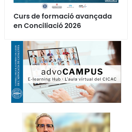
d
e
Curs de formació avançada
C
a
en Conciliació 2026
t
a
l
u
n
y
a