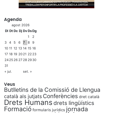
Agenda
agost 2026
Dl
Dt
Dc
Dj
Dv
Ds
Dg
1
2
3
4
5
6
7
8
9
10
11
12
13
14
15
16
17
18
19
20
21
22
23
24
25
26
27
28
29
30
31
« jul.
set. »
Veus
Butlletins de la Comissió de Llengua
Conferències
català als jutjats
dret català
Drets Humans
drets lingüístics
Formació
jornada
formularis jurídics