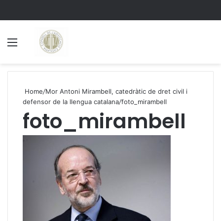
Menu
S
Home
/
Mor Antoni Mirambell, catedràtic de dret civil i
defensor de la llengua catalana
/
foto_mirambell
foto_mirambell