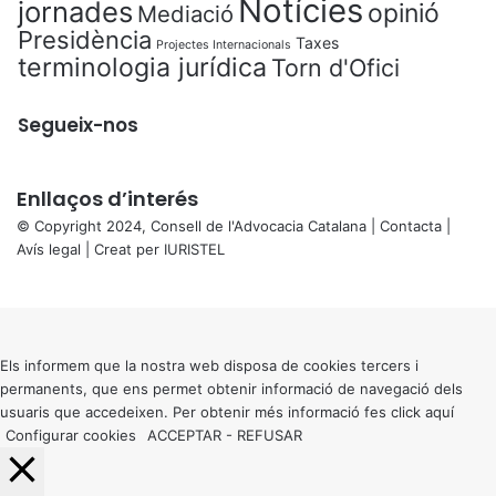
Notícies
jornades
opinió
Mediació
Presidència
Taxes
Projectes Internacionals
terminologia jurídica
Torn d'Ofici
Segueix-nos
Enllaços d’interés
© Copyright 2024, Consell de l'Advocacia Catalana |
Contacta
|
Avís legal
| Creat per
IURISTEL
X
Back
to
top
button
Els informem que la nostra web disposa de cookies tercers i
permanents, que ens permet obtenir informació de navegació dels
usuaris que accedeixen. Per obtenir més informació fes click
aquí
Configurar cookies
ACCEPTAR
-
REFUSAR