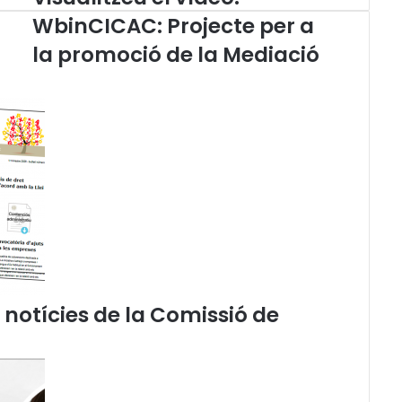
i
WbinCICAC: Projecte per a
s
la promoció de la Mediació
u
a
l
i
t
z
e
u
e
l
v
í
d
e
e notícies de la Comissió de
o
:
W
b
i