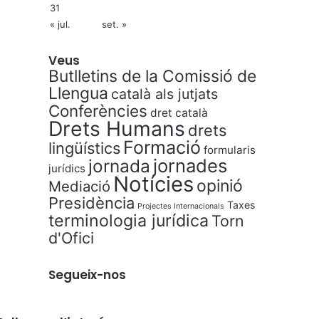
31
« jul.
set. »
Veus
Butlletins de la Comissió de
Llengua
català als jutjats
Conferències
dret català
Drets Humans
drets
Formació
lingüístics
formularis
jornades
jornada
jurídics
Notícies
opinió
Mediació
Presidència
Taxes
Projectes Internacionals
terminologia jurídica
Torn
d'Ofici
Segueix-nos