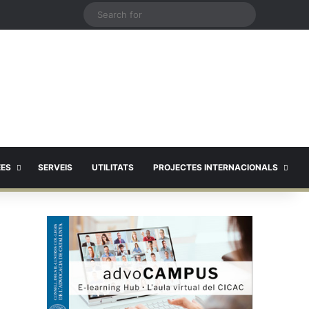
X
Search
for
EES
SERVEIS
UTILITATS
PROJECTES INTERNACIONALS