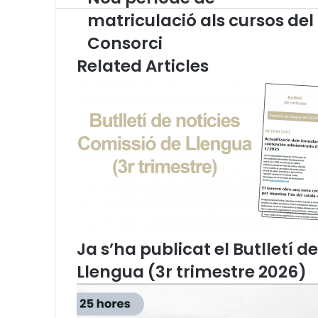
o
p
m
A
r
v
matriculació als cursos del
u
p
a
i
Consorci
p
p
m
a
e
E
Related Articles
r
m
í
a
o
i
d
l
e
d
e
m
a
t
r
i
Ja s’ha publicat el Butlletí d
c
u
Llengua (3r trimestre 2026)
l
a
c