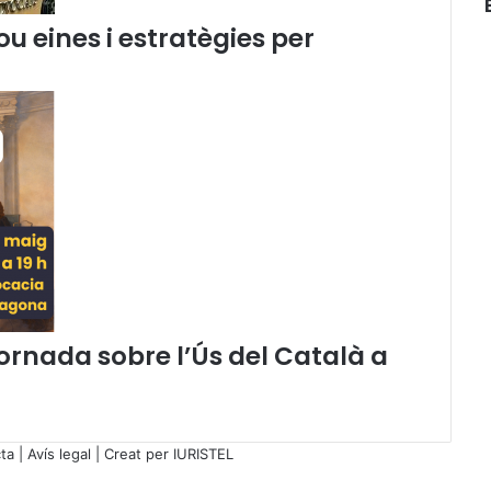
r
 eines i estratègies per
o
m
o
c
i
ó
d
e
l
a
M
e
d
i
Jornada sobre l’Ús del Català a
a
c
i
ó
ta
|
Avís legal
| Creat per
IURISTEL