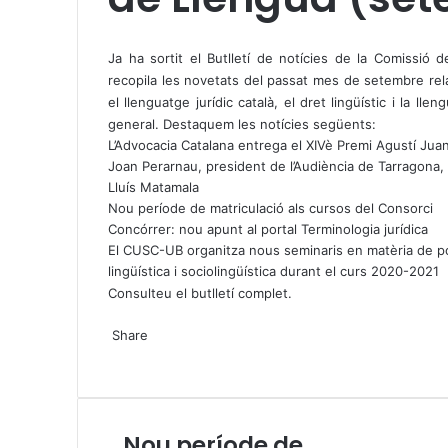
X
W
T
h
e
Ja ha sortit el Butlletí de notícies de la Comissió 
a
l
recopila les novetats del passat mes de setembre re
t
e
el llenguatge jurídic català, el dret lingüístic i la lle
s
g
general. Destaquem les notícies següents:
A
r
L’Advocacia Catalana entrega el XIVè Premi Agustí Jua
p
a
Joan Perarnau, president de l’Audiència de Tarragona, i
p
m
Lluís Matamala
Nou període de matriculació als cursos del Consorci
Concórrer: nou apunt al portal Terminologia jurídica
El CUSC-UB organitza nous seminaris en matèria de po
lingüística i sociolingüística durant el curs 2020-2021
Consulteu el butlletí complet
.
X
W
T
Share
h
e
X
a
l
W
T
S
P
t
e
h
e
h
r
s
g
a
l
a
i
A
r
t
e
r
n
Nou període de
N
p
a
s
g
e
t