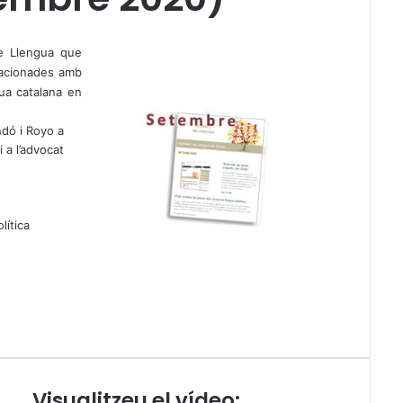
de Llengua que
lacionades amb
ngua catalana en
ndó i Royo a
 a l’advocat
lítica
Visualitzeu el vídeo:
V