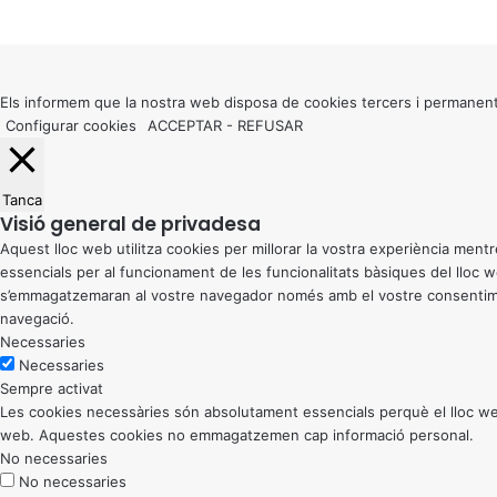
Facebook
X
WhatsApp
Telegram
Viber
Back
to
top
button
Els informem que la nostra web disposa de cookies tercers i permanent
Configurar cookies
ACCEPTAR
-
REFUSAR
Tanca
Visió general de privadesa
Aquest lloc web utilitza cookies per millorar la vostra experiència me
essencials per al funcionament de les funcionalitats bàsiques del lloc
s’emmagatzemaran al vostre navegador només amb el vostre consentiment
navegació.
Necessaries
Necessaries
Sempre activat
Les cookies necessàries són absolutament essencials perquè el lloc web
web. Aquestes cookies no emmagatzemen cap informació personal.
No necessaries
No necessaries