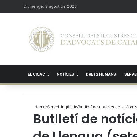
Diumenge, 9 agost de 2026
EL CICAC
NOTÍCIES
DRETS HUMANS
SERVEI
Home
/
Servei lingüístic
/
Butlletí de notícies de la Com
Butlletí de notíc
de Llengua (se