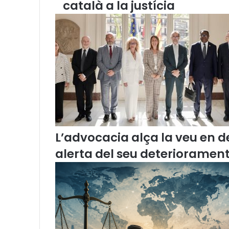
català a la justícia
C
a
t
a
l
a
n
a
e
n
t
r
L’advocacia alça la veu en de
e
g
alerta del seu deteriorament
a
a
l
p
r
e
s