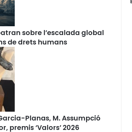
r
i
a
l
s
batran sobre l’escalada global
d
e
ions de drets humans
l
W
b
i
n
C
I
C
A
C
:
L
 Garcia-Planas, M. Assumpció
a
tor, premis ‘Valors’ 2026
i
n