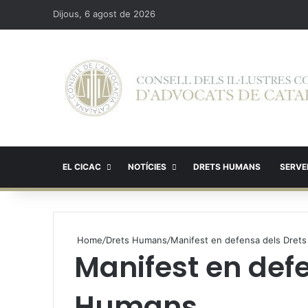
Dijous, 6 agost de 2026
EL CICAC
NOTÍCIES
DRETS HUMANS
SERVEI
Home
/
Drets Humans
/
Manifest en defensa dels Dret
Manifest en def
Humans