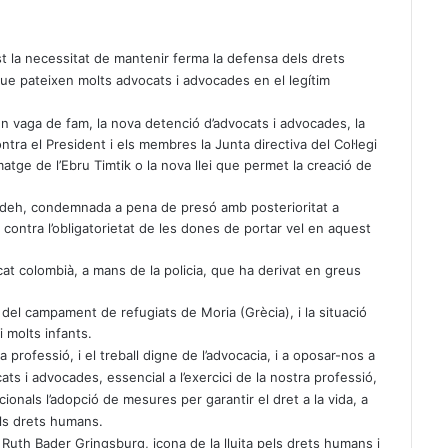
st la necessitat de mantenir ferma la defensa dels drets
ue pateixen molts advocats i advocades en el legítim
n vaga de fam, la nova detenció d’advocats i advocades, la
ontra el President i els membres la Junta directiva del Col·legi
atge de l’Ebru Timtik o la nova llei que permet la creació de
toudeh, condemnada a pena de presó amb posterioritat a
contra l’obligatorietat de les dones de portar vel en aquest
at colombià, a mans de la policia, que ha derivat en greus
 del campament de refugiats de Moria (Grècia), i la situació
 molts infants.
 professió, i el treball digne de l’advocacia, i a oposar-nos a
ats i advocades, essencial a l’exercici de la nostra professió,
cionals l’adopció de mesures per garantir el dret a la vida, a
 als drets humans.
uth Bader Gringsburg, icona de la lluita pels drets humans i