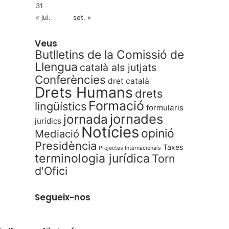
31
« jul.
set. »
Veus
Butlletins de la Comissió de
Llengua
català als jutjats
Conferències
dret català
Drets Humans
drets
Formació
lingüístics
formularis
jornades
jornada
jurídics
Notícies
opinió
Mediació
Presidència
Taxes
Projectes Internacionals
terminologia jurídica
Torn
d'Ofici
Segueix-nos