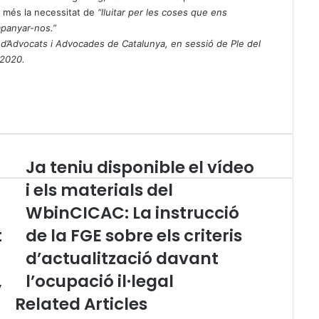
da més la necessitat de
“lluitar per les coses que ens
mpanyar-nos.”
 d’Advocats i Advocades de Catalunya, en sessió de Ple del
 2020.
Ja teniu disponible el vídeo
J
a
i els materials del
t
WbinCICAC: La instrucció
e
n
t
de la FGE sobre els criteris
i
u
d’actualització davant
d
,
l’ocupació il·legal
i
s
Related Articles
p