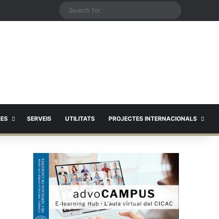
X
Search
for
EES
SERVEIS
UTILITATS
PROJECTES INTERNACIONALS