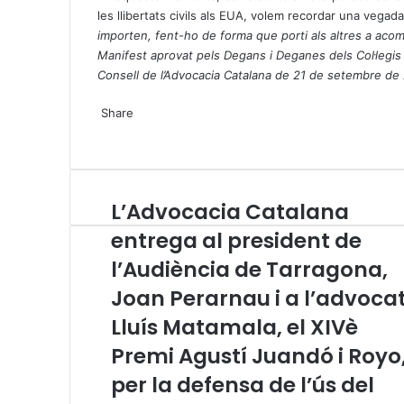
les llibertats civils als EUA, volem recordar una vega
importen, fent-ho de forma que porti als altres a aco
Manifest aprovat pels Degans i Deganes dels Col·legis
Consell de l’Advocacia Catalana de 21 de setembre de
X
W
T
Share
h
e
X
a
l
W
T
S
P
t
e
h
e
h
r
s
g
a
l
a
i
A
r
t
e
r
n
L’Advocacia Catalana
L
p
a
s
g
e
t
’
p
m
A
r
v
entrega al president de
A
p
a
i
l’Audiència de Tarragona,
d
p
m
a
v
E
Joan Perarnau i a l’advoca
o
m
c
Lluís Matamala, el XIVè
a
a
i
Premi Agustí Juandó i Royo
c
l
i
per la defensa de l’ús del
a