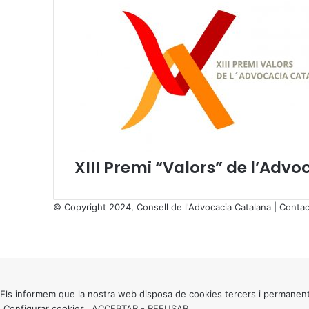
r
r
a
g
o
n
a
,
J
o
a
XIII Premi “Valors” de l’Adv
n
P
e
© Copyright 2024, Consell de l'Advocacia Catalana |
Contac
r
X
a
Facebook
X
WhatsApp
Telegram
Viber
r
Back
n
to
a
top
u
button
Els informem que la nostra web disposa de cookies tercers i permanent
i
Configurar cookies
ACCEPTAR
-
REFUSAR