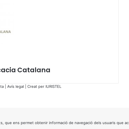
s
t
r
u
c
c
i
ó
d
e
l
ocacia Catalana
a
F
G
ta
|
Avís legal
| Creat per
IURISTEL
E
s
o
b
r
e
s, que ens permet obtenir informació de navegació dels usuaris que ac
e