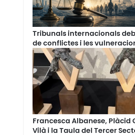
i
d
e
n
t
Tribunals internacionals de
d
e
de conflictes i les vulnerac
l
’
A
u
d
i
è
n
c
i
a
d
Francesca Albanese, Plàcid
e
Vilà i la Taula del Tercer Sec
T
a