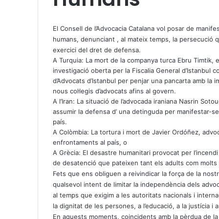
X
W
T
h
e
El Consell de l’Advocacia Catalana vol posar de manife
a
l
humans, denunciant , al mateix temps, la persecució q
t
e
exercici del dret de defensa.
s
g
A Turquia: La mort de la companya turca Ebru Timtik, e
A
r
investigació oberta per la Fiscalia General d’Istanbul c
p
a
d’Advocats d’Istanbul per penjar una pancarta amb la im
p
m
nous col·legis d’advocats afins al govern.
A l’Iran: La situació de l’advocada iraniana Nasrin So
assumir la defensa d’ una detinguda per manifestar-se 
país.
A Colòmbia: La tortura i mort de Javier Ordóñez, advoc
enfrontaments al país, o
A Grècia: El desastre humanitari provocat per l’incendi
de desatenció que pateixen tant els adults com molts i
Fets que ens obliguen a reivindicar la força de la nostra
qualsevol intent de limitar la independència dels advoc
al temps que exigim a les autoritats nacionals i interna
la dignitat de les persones, a l’educació, a la justícia i
En aquests moments, coincidents amb la pèrdua de la R