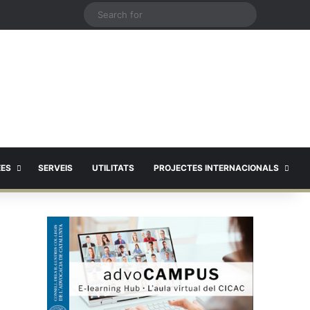
X
Search
for
EES
SERVEIS
UTILITATS
PROJECTES INTERNACIONALS