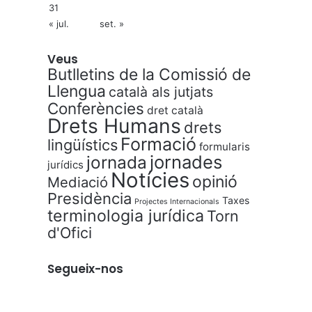
31
« jul.
set. »
Veus
Butlletins de la Comissió de
Llengua
català als jutjats
Conferències
dret català
Drets Humans
drets
Formació
lingüístics
formularis
jornades
jornada
jurídics
Notícies
opinió
Mediació
Presidència
Taxes
Projectes Internacionals
terminologia jurídica
Torn
d'Ofici
Segueix-nos