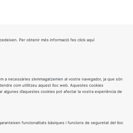
cedeixen. Per obtenir més informació fes click
aquí
 com a necessàries s’emmagatzemen al vostre navegador, ja que són
entendre com utilitzeu aquest lloc web. Aquestes cookies
 algunes d’aquestes cookies pot afectar la vostra experiència de
anteixen funcionalitats bàsiques i funcions de seguretat del lloc