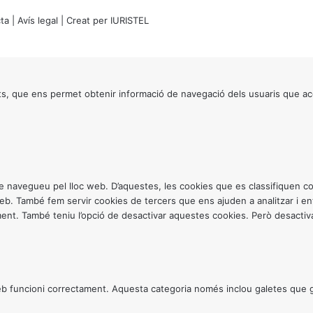
ta
|
Avís legal
| Creat per
IURISTEL
s, que ens permet obtenir informació de navegació dels usuaris que ac
ntre navegueu pel lloc web. D’aquestes, les cookies que es classifiquen
 web. També fem servir cookies de tercers que ens ajuden a analitzar i 
. També teniu l’opció de desactivar aquestes cookies. Però desactivar
 funcioni correctament. Aquesta categoria només inclou galetes que gar