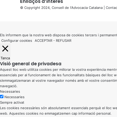
Enllaços d’interés
© Copyright 2024, Consell de l'Advocacia Catalana |
Contac
X
Back
to
top
button
Els informem que la nostra web disposa de cookies tercers i permanent
Configurar cookies
ACCEPTAR
-
REFUSAR
Tanca
Visió general de privadesa
Aquest lloc web utilitza cookies per millorar la vostra experiència me
essencials per al funcionament de les funcionalitats bàsiques del lloc
s’emmagatzemaran al vostre navegador només amb el vostre consentiment
navegació.
Necessaries
Necessaries
Sempre activat
Les cookies necessàries són absolutament essencials perquè el lloc web
web. Aquestes cookies no emmagatzemen cap informació personal.