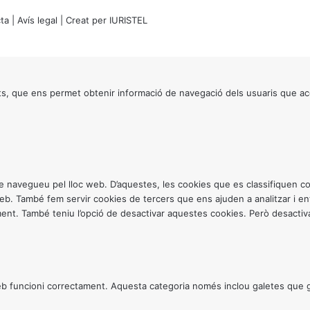
ta
|
Avís legal
| Creat per
IURISTEL
s, que ens permet obtenir informació de navegació dels usuaris que ac
ntre navegueu pel lloc web. D’aquestes, les cookies que es classifiquen
 web. També fem servir cookies de tercers que ens ajuden a analitzar i 
. També teniu l’opció de desactivar aquestes cookies. Però desactivar
 funcioni correctament. Aquesta categoria només inclou galetes que gar