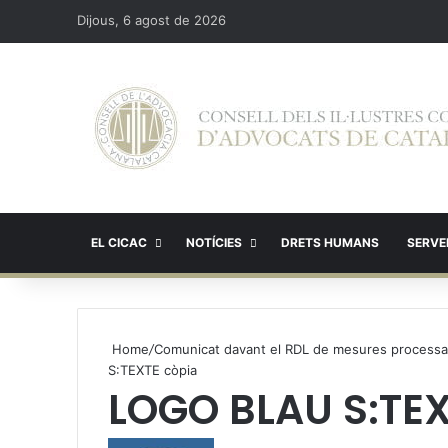
Dijous, 6 agost de 2026
EL CICAC
NOTÍCIES
DRETS HUMANS
SERVEI
Home
/
Comunicat davant el RDL de mesures processals 
S:TEXTE còpia
LOGO BLAU S:TEX