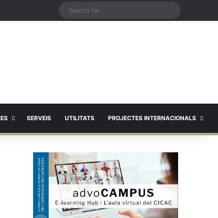
X
Search
for
EES
SERVEIS
UTILITATS
PROJECTES INTERNACIONALS