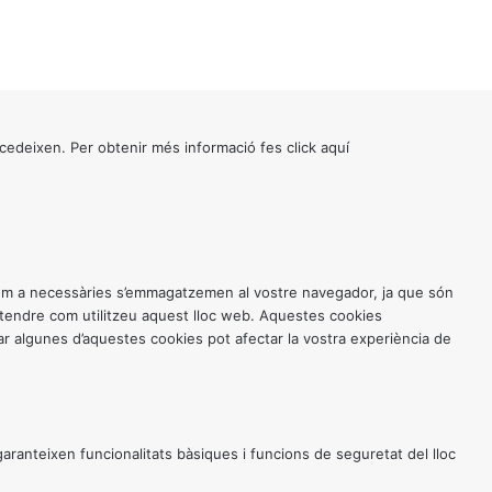
cedeixen. Per obtenir més informació fes click
aquí
 com a necessàries s’emmagatzemen al vostre navegador, ja que són
entendre com utilitzeu aquest lloc web. Aquestes cookies
 algunes d’aquestes cookies pot afectar la vostra experiència de
anteixen funcionalitats bàsiques i funcions de seguretat del lloc