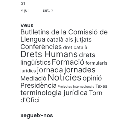
31
« jul.
set. »
Veus
Butlletins de la Comissió de
Llengua
català als jutjats
Conferències
dret català
Drets Humans
drets
Formació
lingüístics
formularis
jornades
jornada
jurídics
Notícies
opinió
Mediació
Presidència
Taxes
Projectes Internacionals
terminologia jurídica
Torn
d'Ofici
Segueix-nos