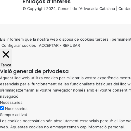
Enllaços d’interés
© Copyright 2024, Consell de l'Advocacia Catalana |
Contac
X
Back
to
top
button
Els informem que la nostra web disposa de cookies tercers i permanent
Configurar cookies
ACCEPTAR
-
REFUSAR
Tanca
Visió general de privadesa
Aquest lloc web utilitza cookies per millorar la vostra experiència me
essencials per al funcionament de les funcionalitats bàsiques del lloc
s’emmagatzemaran al vostre navegador només amb el vostre consentiment
navegació.
Necessaries
Necessaries
Sempre activat
Les cookies necessàries són absolutament essencials perquè el lloc web
web. Aquestes cookies no emmagatzemen cap informació personal.