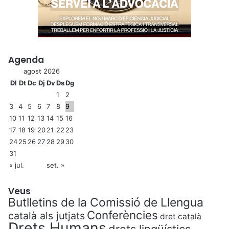
Agenda
agost 2026
Dl
Dt
Dc
Dj
Dv
Ds
Dg
1
2
3
4
5
6
7
8
9
10
11
12
13
14
15
16
17
18
19
20
21
22
23
24
25
26
27
28
29
30
31
« jul.
set. »
Veus
Butlletins de la Comissió de Llengua
Conferències
català als jutjats
dret català
Drets Humans