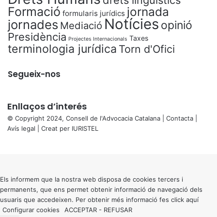
drets lingüístics
Formació
jornada
formularis jurídics
Notícies
jornades
opinió
Mediació
Presidència
Taxes
Projectes Internacionals
terminologia jurídica
Torn d'Ofici
Segueix-nos
Enllaços d’interés
© Copyright 2024, Consell de l'Advocacia Catalana |
Contacta
|
Avís legal
| Creat per
IURISTEL
X
Back
to
top
button
Els informem que la nostra web disposa de cookies tercers i
permanents, que ens permet obtenir informació de navegació dels
usuaris que accedeixen. Per obtenir més informació fes click
aquí
Configurar cookies
ACCEPTAR
-
REFUSAR