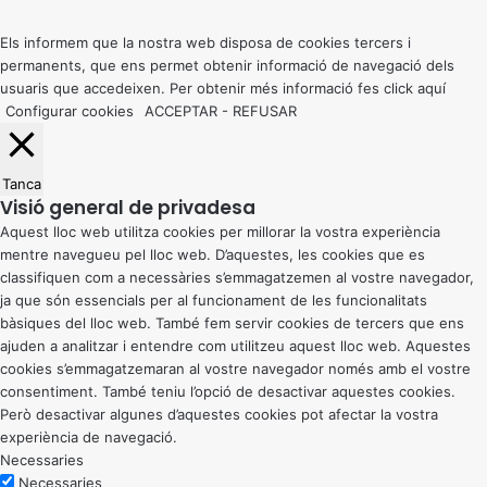
top
button
Els informem que la nostra web disposa de cookies tercers i
permanents, que ens permet obtenir informació de navegació dels
usuaris que accedeixen. Per obtenir més informació fes click
aquí
Configurar cookies
ACCEPTAR
-
REFUSAR
Tanca
Visió general de privadesa
Aquest lloc web utilitza cookies per millorar la vostra experiència
mentre navegueu pel lloc web. D’aquestes, les cookies que es
classifiquen com a necessàries s’emmagatzemen al vostre navegador,
ja que són essencials per al funcionament de les funcionalitats
bàsiques del lloc web. També fem servir cookies de tercers que ens
ajuden a analitzar i entendre com utilitzeu aquest lloc web. Aquestes
cookies s’emmagatzemaran al vostre navegador només amb el vostre
consentiment. També teniu l’opció de desactivar aquestes cookies.
Però desactivar algunes d’aquestes cookies pot afectar la vostra
experiència de navegació.
Necessaries
Necessaries