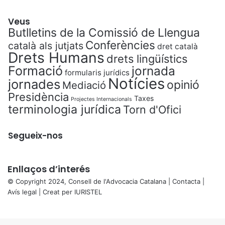
Veus
Butlletins de la Comissió de Llengua
Conferències
català als jutjats
dret català
Drets Humans
drets lingüístics
Formació
jornada
formularis jurídics
Notícies
jornades
opinió
Mediació
Presidència
Taxes
Projectes Internacionals
terminologia jurídica
Torn d'Ofici
Segueix-nos
Enllaços d’interés
© Copyright 2024, Consell de l'Advocacia Catalana |
Contacta
|
Avís legal
| Creat per
IURISTEL
X
Back
to