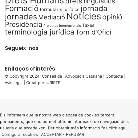
Drets Humans
drets lingüístics
Formació
jornada
formularis jurídics
Notícies
jornades
opinió
Mediació
Presidència
Taxes
Projectes Internacionals
terminologia jurídica
Torn d'Ofici
Segueix-nos
Enllaços d’interés
© Copyright 2024, Consell de l'Advocacia Catalana |
Contacta
|
Avís legal
| Creat per
IURISTEL
X
Back
to
top
button
Els informem que la nostra web disposa de cookies tercers i
permanents, que ens permet obtenir informació de navegació dels
usuaris que accedeixen. Per obtenir més informació fes click
aquí
Configurar cookies
ACCEPTAR
-
REFUSAR