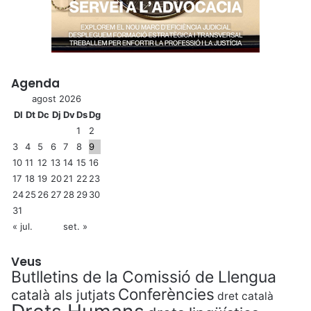
Agenda
agost 2026
Dl
Dt
Dc
Dj
Dv
Ds
Dg
1
2
3
4
5
6
7
8
9
10
11
12
13
14
15
16
17
18
19
20
21
22
23
24
25
26
27
28
29
30
31
« jul.
set. »
Veus
Butlletins de la Comissió de Llengua
Conferències
català als jutjats
dret català