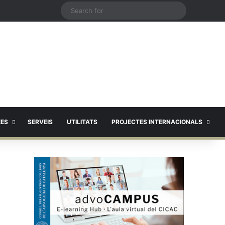
X
Search
for
EES
SERVEIS
UTILITATS
PROJECTES INTERNACIONALS