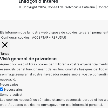
Enllaços d’interés
© Copyright 2024, Consell de l'Advocacia Catalana |
Contac
X
Back
to
top
button
Els informem que la nostra web disposa de cookies tercers i permanent
Configurar cookies
ACCEPTAR
-
REFUSAR
Tanca
Visió general de privadesa
Aquest lloc web utilitza cookies per millorar la vostra experiència me
essencials per al funcionament de les funcionalitats bàsiques del lloc
s’emmagatzemaran al vostre navegador només amb el vostre consentiment
navegació.
Necessaries
Necessaries
Sempre activat
Les cookies necessàries són absolutament essencials perquè el lloc web
web. Aquestes cookies no emmagatzemen cap informació personal.