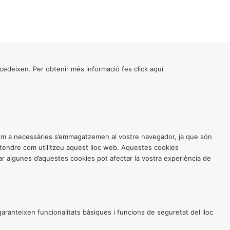
cedeixen. Per obtenir més informació fes click
aquí
 com a necessàries s’emmagatzemen al vostre navegador, ja que són
entendre com utilitzeu aquest lloc web. Aquestes cookies
 algunes d’aquestes cookies pot afectar la vostra experiència de
anteixen funcionalitats bàsiques i funcions de seguretat del lloc