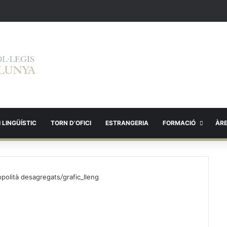
 LINGÜÍSTIC
TORN D’OFICI
ESTRANGERIA
FORMACIÓ
ÀR
ropolità desagregats
/
grafic_lleng