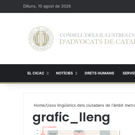
Dilluns, 10 agost de 2026
EL CICAC
NOTÍCIES
DRETS HUMANS
SERVEI
Home
/
Usos lingüístics dels ciutadans de l'àmbit met
grafic_lleng