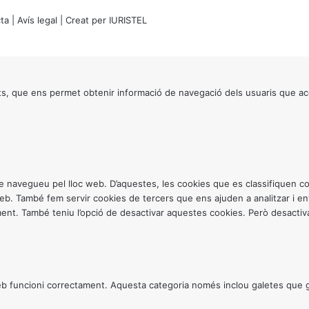
ta
|
Avís legal
| Creat per
IURISTEL
s, que ens permet obtenir informació de navegació dels usuaris que ac
ntre navegueu pel lloc web. D’aquestes, les cookies que es classifiquen
 web. També fem servir cookies de tercers que ens ajuden a analitzar i 
. També teniu l’opció de desactivar aquestes cookies. Però desactivar
 funcioni correctament. Aquesta categoria només inclou galetes que gar