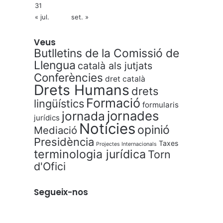
31
« jul.
set. »
Veus
Butlletins de la Comissió de
Llengua
català als jutjats
Conferències
dret català
Drets Humans
drets
Formació
lingüístics
formularis
jornades
jornada
jurídics
Notícies
opinió
Mediació
Presidència
Taxes
Projectes Internacionals
terminologia jurídica
Torn
d'Ofici
Segueix-nos