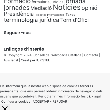
Formació
jornada
formularis jurídics
Notícies
jornades
opinió
Mediació
Presidència
Taxes
Projectes Internacionals
terminologia jurídica
Torn d'Ofici
Segueix-nos
Enllaços d’interés
© Copyright 2024, Consell de l'Advocacia Catalana |
Contacta
|
Avís legal
| Creat per
IURISTEL
X
Back
to
top
button
Els informem que la nostra web disposa de cookies tercers i
permanents, que ens permet obtenir informació de navegació dels
usuaris que accedeixen. Per obtenir més informació fes click
aquí
Configurar cookies
ACCEPTAR
-
REFUSAR