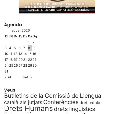
Agenda
agost 2026
Dl
Dt
Dc
Dj
Dv
Ds
Dg
1
2
3
4
5
6
7
8
9
10
11
12
13
14
15
16
17
18
19
20
21
22
23
24
25
26
27
28
29
30
31
« jul.
set. »
Veus
Butlletins de la Comissió de Llengua
Conferències
català als jutjats
dret català
Drets Humans
drets lingüístics