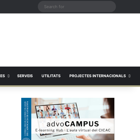
X
Search
for
EES
SERVEIS
UTILITATS
PROJECTES INTERNACIONALS