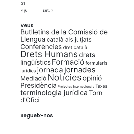
31
« jul.
set. »
Veus
Butlletins de la Comissió de
Llengua
català als jutjats
Conferències
dret català
Drets Humans
drets
Formació
lingüístics
formularis
jornades
jornada
jurídics
Notícies
opinió
Mediació
Presidència
Taxes
Projectes Internacionals
terminologia jurídica
Torn
d'Ofici
Segueix-nos