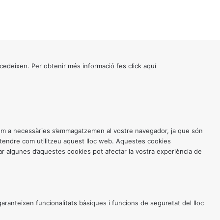
cedeixen. Per obtenir més informació fes click
aquí
 com a necessàries s’emmagatzemen al vostre navegador, ja que són
entendre com utilitzeu aquest lloc web. Aquestes cookies
 algunes d’aquestes cookies pot afectar la vostra experiència de
anteixen funcionalitats bàsiques i funcions de seguretat del lloc