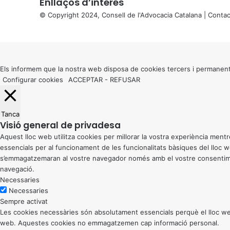
Enllaços d’interés
© Copyright 2024, Consell de l'Advocacia Catalana |
Contac
X
Back
to
top
button
Els informem que la nostra web disposa de cookies tercers i permanent
Configurar cookies
ACCEPTAR
-
REFUSAR
Tanca
Visió general de privadesa
Aquest lloc web utilitza cookies per millorar la vostra experiència me
essencials per al funcionament de les funcionalitats bàsiques del lloc
s’emmagatzemaran al vostre navegador només amb el vostre consentiment
navegació.
Necessaries
Necessaries
Sempre activat
Les cookies necessàries són absolutament essencials perquè el lloc web
web. Aquestes cookies no emmagatzemen cap informació personal.