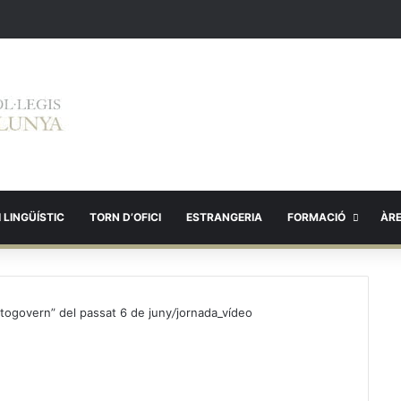
 LINGÜÍSTIC
TORN D’OFICI
ESTRANGERIA
FORMACIÓ
ÀR
utogovern” del passat 6 de juny
/
jornada_vídeo