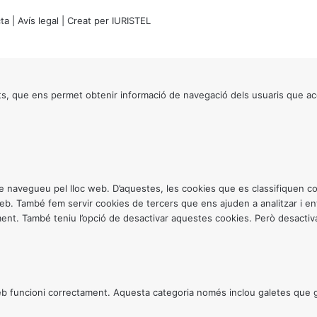
ta
|
Avís legal
| Creat per
IURISTEL
s, que ens permet obtenir informació de navegació dels usuaris que ac
ntre navegueu pel lloc web. D’aquestes, les cookies que es classifiquen
 web. També fem servir cookies de tercers que ens ajuden a analitzar i 
. També teniu l’opció de desactivar aquestes cookies. Però desactivar
 funcioni correctament. Aquesta categoria només inclou galetes que gar