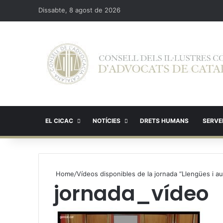
Dissabte, 8 agost de 2026
EL CICAC
NOTÍCIES
DRETS HUMANS
SERVEI
Home
/
Vídeos disponibles de la jornada “Llengües i a
jornada_vídeo