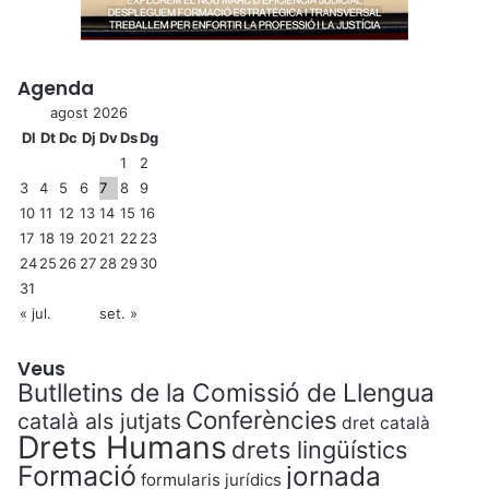
Agenda
agost 2026
Dl
Dt
Dc
Dj
Dv
Ds
Dg
1
2
3
4
5
6
7
8
9
10
11
12
13
14
15
16
17
18
19
20
21
22
23
24
25
26
27
28
29
30
31
« jul.
set. »
Veus
Butlletins de la Comissió de Llengua
Conferències
català als jutjats
dret català
Drets Humans
drets lingüístics
Formació
jornada
formularis jurídics