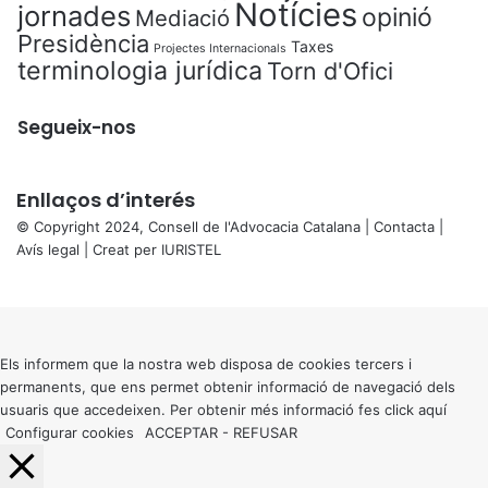
Notícies
jornades
opinió
Mediació
Presidència
Taxes
Projectes Internacionals
terminologia jurídica
Torn d'Ofici
Segueix-nos
Enllaços d’interés
© Copyright 2024, Consell de l'Advocacia Catalana |
Contacta
|
Avís legal
| Creat per
IURISTEL
X
Back
to
top
button
Els informem que la nostra web disposa de cookies tercers i
permanents, que ens permet obtenir informació de navegació dels
usuaris que accedeixen. Per obtenir més informació fes click
aquí
Configurar cookies
ACCEPTAR
-
REFUSAR