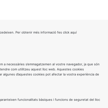
cedeixen. Per obtenir més informació fes click
aquí
 com a necessàries s’emmagatzemen al vostre navegador, ja que són
entendre com utilitzeu aquest lloc web. Aquestes cookies
 algunes d’aquestes cookies pot afectar la vostra experiència de
anteixen funcionalitats bàsiques i funcions de seguretat del lloc