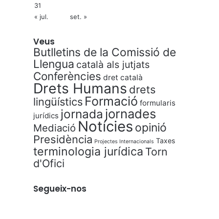
31
« jul.
set. »
Veus
Butlletins de la Comissió de
Llengua
català als jutjats
Conferències
dret català
Drets Humans
drets
Formació
lingüístics
formularis
jornades
jornada
jurídics
Notícies
opinió
Mediació
Presidència
Taxes
Projectes Internacionals
terminologia jurídica
Torn
d'Ofici
Segueix-nos