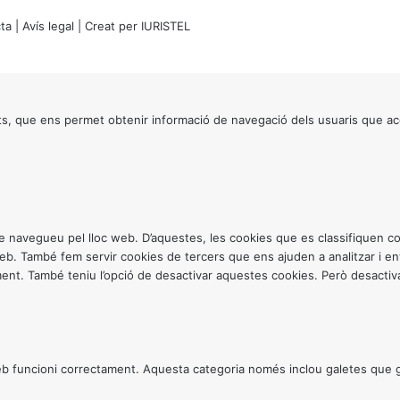
ta
|
Avís legal
| Creat per
IURISTEL
s, que ens permet obtenir informació de navegació dels usuaris que ac
ntre navegueu pel lloc web. D’aquestes, les cookies que es classifiquen
 web. També fem servir cookies de tercers que ens ajuden a analitzar i 
. També teniu l’opció de desactivar aquestes cookies. Però desactivar
 funcioni correctament. Aquesta categoria només inclou galetes que gar