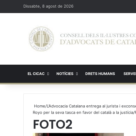
Dissabte, 8 agost de 2026
EL CICAC
NOTÍCIES
DRETS HUMANS
SERVEI
Home
/
L’Advocacia Catalana entrega al jurista i excons
Royo per la seva tasca en favor del català a la justícia
/
FOTO2