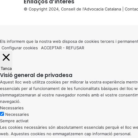
Enllaços d’interés
© Copyright 2024, Consell de l'Advocacia Catalana |
Contac
X
Back
to
top
button
Els informem que la nostra web disposa de cookies tercers i permanent
Configurar cookies
ACCEPTAR
-
REFUSAR
Tanca
Visió general de privadesa
Aquest lloc web utilitza cookies per millorar la vostra experiència me
essencials per al funcionament de les funcionalitats bàsiques del lloc
s’emmagatzemaran al vostre navegador només amb el vostre consentiment
navegació.
Necessaries
Necessaries
Sempre activat
Les cookies necessàries són absolutament essencials perquè el lloc web
web. Aquestes cookies no emmagatzemen cap informació personal.