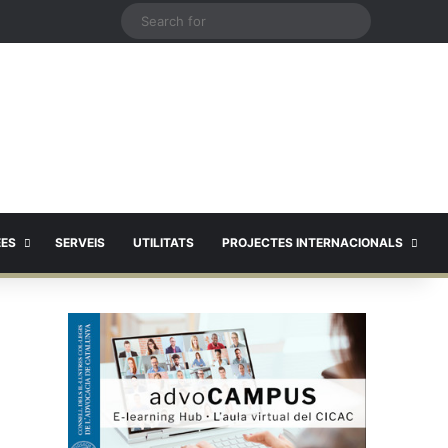
X
Search
for
EES
SERVEIS
UTILITATS
PROJECTES INTERNACIONALS