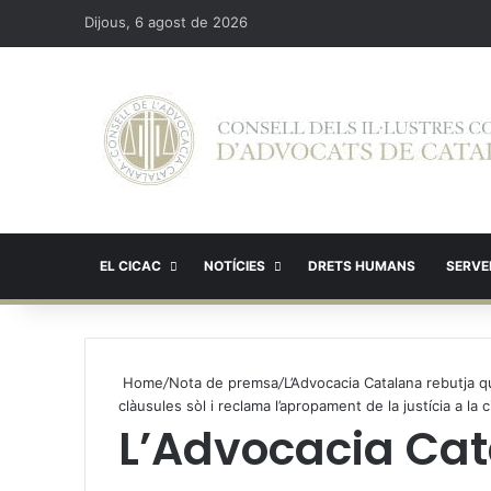
Dijous, 6 agost de 2026
EL CICAC
NOTÍCIES
DRETS HUMANS
SERVEI
Home
/
Nota de premsa
/
L’Advocacia Catalana rebutja q
clàusules sòl i reclama l’apropament de la justícia a la 
L’Advocacia Cat