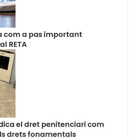
c
i
a
C
a
a com a pas important
t
 al RETA
a
l
a
n
a
,
J
u
l
i
o
J
ica el dret penitenciari com
.
N
els drets fonamentals
a