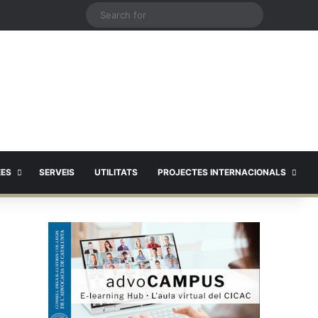
X
Search
for
EES
SERVEIS
UTILITATS
PROJECTES INTERNACIONALS