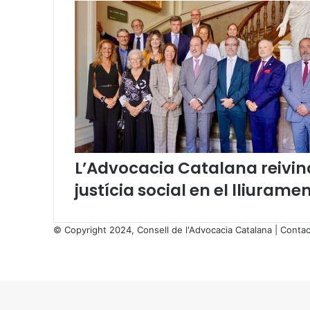
s
t
e
i
x
a
l
’
a
c
t
L’Advocacia Catalana reivind
e
d
justícia social en el lliurame
e
c
l
© Copyright 2024, Consell de l'Advocacia Catalana |
Contac
a
X
u
Facebook
X
WhatsApp
Telegram
Viber
s
Back
u
to
r
top