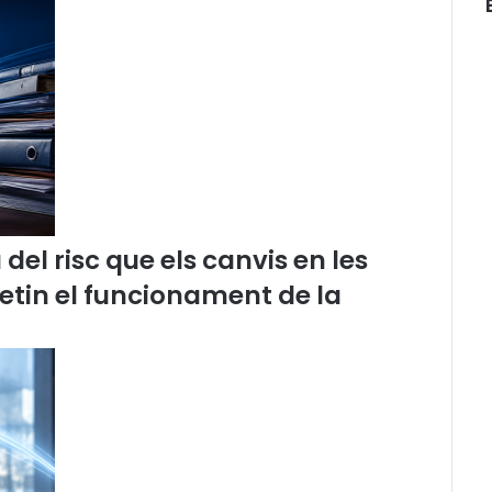
n
t
d
e
l
C
o
n
s
e
l
el risc que els canvis en les
l
d
etin el funcionament de la
e
l
’
A
d
v
o
c
a