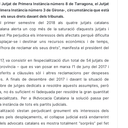
 Jutjat de Primera Instància número 8 de Tarragona, el Jutjat
 Primera Instància número 3 de Girona-, circumstància que està
 els seus drets davant dels tribunals.
 primer semestre del 2018 als quatre jutjats catalans
talana alerta un cop més de la saturació d’aquests jutjats i
uest Pla perjudica els interessos dels afectats perquè dificulta
desplaçar-se i destinar uns recursos econòmics i de temps,
’hora de reclamar els seus drets”, manifesta el president del
 va consistir en l’especialització d’un total de 54 jutjats de
 província – que es van posar en marxa l’1 de juny del 2017 i
ferits a clàusules sòl i altres reclamacions per despeses
ues. A finals de desembre del 2017 i davant la situació de
nombre de jutges dedicats a resoldre aquests assumptes, però
a, no és suficient ni l’adequada per resoldre la gran quantitat
ialitzats. Per a l’Advocacia Catalana la solució passa per
instància de tots els partits judicials.
alització s’estan perjudicant greument els interessos dels
es pels desplaçaments, el col·lapse judicial està endarrerint
dels advocats catalans es mostra totalment “sorprès” pel fet