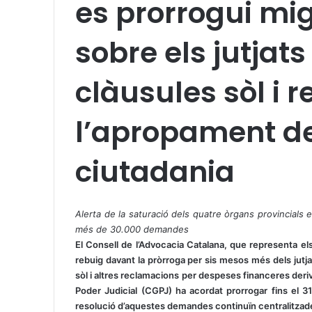
es prorrogui mi
sobre els jutjats
clàusules sòl i 
l’apropament de 
ciutadania
X
W
T
h
e
Alerta de la saturació dels quatre òrgans provincials e
a
l
més de 30.000 demandes
t
e
El Consell de l’Advocacia Catalana, que representa el
s
g
rebuig davant la pròrroga per sis mesos més dels jutj
A
r
sòl i altres reclamacions per despeses financeres deri
p
a
Poder Judicial (CGPJ) ha acordat prorrogar fins el 
p
m
resolució d’aquestes demandes continuïn centralitzade