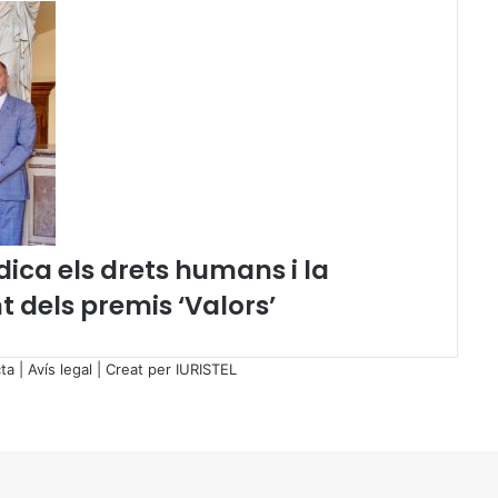
v
e
i
r
a
,
a
s
s
i
s
ica els drets humans i la
t
e
nt dels premis ‘Valors’
i
x
a
ta
|
Avís legal
| Creat per
IURISTEL
l
'
a
c
t