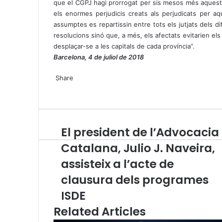
que el CGPJ hagi prorrogat per sis mesos més aquest p
els enormes perjudicis creats als perjudicats per a
assumptes es repartissin entre tots els jutjats dels di
resolucions sinó que, a més, els afectats evitarien els
desplaçar-se a les capitals de cada província”.
Barcelona, 4 de juliol de 2018
X
W
T
Share
h
e
X
a
l
W
T
S
P
t
e
h
e
h
r
s
g
a
l
a
i
A
r
t
e
r
n
El president de l’Advocacia
E
p
a
s
g
e
t
l
p
m
A
r
v
Catalana, Julio J. Naveira,
p
p
a
i
assisteix a l’acte de
r
p
m
a
e
E
clausura dels programes
s
m
i
ISDE
a
d
i
Related Articles
e
l