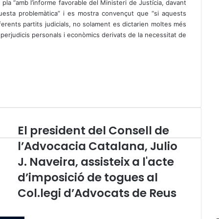
la “amb l’informe favorable del Ministeri de Justícia, davant
questa problemàtica” i es mostra convençut que “si aquests
ferents partits judicials, no solament es dictarien moltes més
 perjudicis personals i econòmics derivats de la necessitat de
El president del Consell de
E
l
l’Advocacia Catalana, Julio
p
J. Naveira, assisteix a l'acte
r
e
d’imposició de togues al
s
i
Col.legi d’Advocats de Reus
d
e