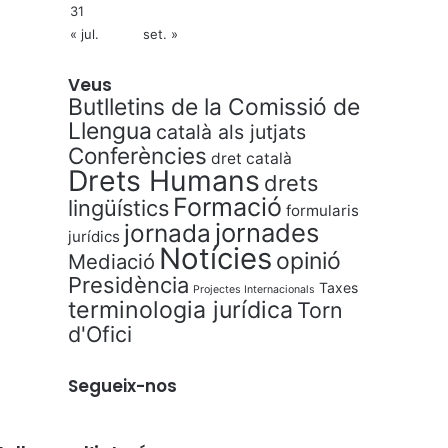
31
« jul.
set. »
Veus
Butlletins de la Comissió de
Llengua
català als jutjats
Conferències
dret català
Drets Humans
drets
Formació
lingüístics
formularis
jornades
jornada
jurídics
Notícies
opinió
Mediació
Presidència
Taxes
Projectes Internacionals
terminologia jurídica
Torn
d'Ofici
Segueix-nos