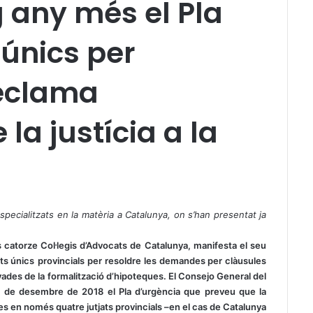
g any més el Pla
 únics per
reclama
la justícia a la
specialitzats en la matèria a Catalunya, on s’han presentat ja
s catorze Col·legis d’Advocats de Catalunya, manifesta el seu
ats
únics
provincials per resoldre les demandes per clàusules
vades de la formalització d’hipoteques. El Consejo General del
31 de desembre de 2018 el Pla d’urgència que preveu que la
s en només quatre jutjats provincials –en el cas de Catalunya