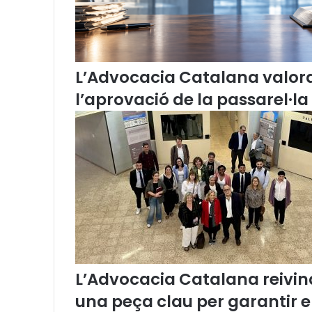
a
,
J
u
l
L’Advocacia Catalana valor
i
l’aprovació de la passarel·la
o
J
.
N
a
v
e
i
r
a
,
a
L’Advocacia Catalana reivind
s
s
una peça clau per garantir 
i