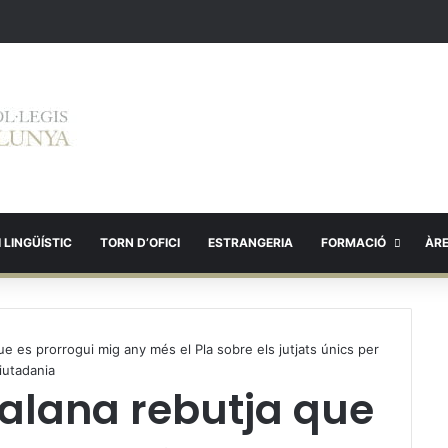
 LINGÜÍSTIC
TORN D’OFICI
ESTRANGERIA
FORMACIÓ
ÀR
ue es prorrogui mig any més el Pla sobre els jutjats únics per
ciutadania
alana rebutja que