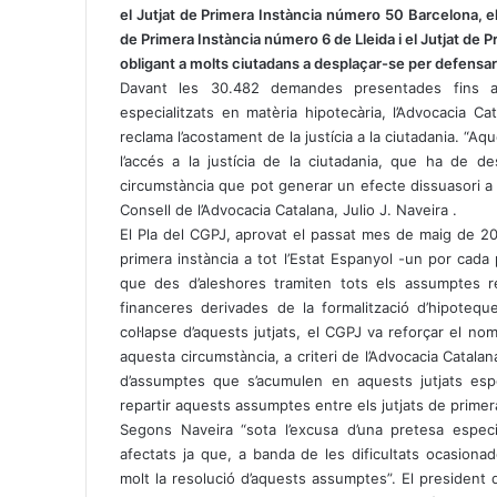
el Jutjat de Primera Instància número 50 Barcelona, el
de Primera Instància número 6 de Lleida i el Jutjat de
obligant a molts ciutadans a desplaçar-se per defensar
Davant les 30.482 demandes presentades fins al
especialitzats en matèria hipotecària, l’Advocacia Ca
reclama l’acostament de la justícia a la ciutadania. “Aq
l’accés a la justícia de la ciutadania, que ha de 
circumstància que pot generar un efecte dissuasori a l
Consell de l’Advocacia Catalana, Julio J. Naveira .
El Pla del CGPJ, aprovat el passat mes de maig de 2017,
primera instància a tot l’Estat Espanyol -un por cada
que des d’aleshores tramiten tots els assumptes re
financeres derivades de la formalització d’hipoteq
col·lapse d’aquests jutjats, el CGPJ va reforçar el 
aquesta circumstància, a criteri de l’Advocacia Catalan
d’assumptes que s’acumulen en aquests jutjats espec
repartir aquests assumptes entre els jutjats de primera 
Segons Naveira “sota l’excusa d’una pretesa especi
afectats ja que, a banda de les dificultats ocasionad
molt la resolució d’aquests assumptes”. El president 