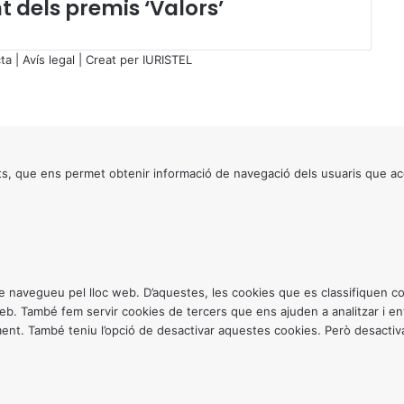
nt dels premis ‘Valors’
a
t
a
ta
|
Avís legal
| Creat per
IURISTEL
x
a
d
e
n
a
s, que ens permet obtenir informació de navegació dels usuaris que ac
t
a
l
i
t
a
ntre navegueu pel lloc web. D’aquestes, les cookies que es classifiquen
t
 web. També fem servir cookies de tercers que ens ajuden a analitzar i 
r
. També teniu l’opció de desactivar aquestes cookies. Però desactivar
e
s
p
e