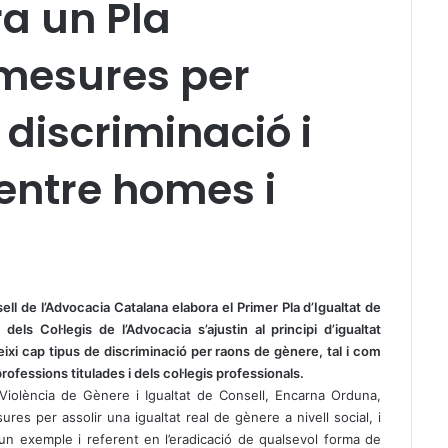
a un Pla
 mesures per
 discriminació i
 entre homes i
ll de l’Advocacia Catalana elabora el Primer Pla d’Igualtat de
els Col·legis de l’Advocacia s’ajustin al principi d’igualtat
ixi cap tipus de discriminació per raons de gènere, tal i com
rofessions titulades i dels col·legis professionals.
Violència de Gènere i Igualtat de Consell, Encarna Orduna,
res per assolir una igualtat real de gènere a nivell social, i
un exemple i referent en l’eradicació de qualsevol forma de