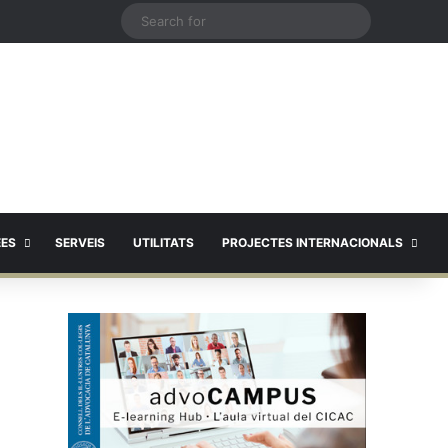
X
Search
for
EES
SERVEIS
UTILITATS
PROJECTES INTERNACIONALS