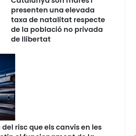
Catalunya són mares i
e
presenten una elevada
l
7
taxa de natalitat respecte
8
de la població no privada
%
d
de llibertat
e
l
e
s
d
o
n
e
s
e
m
p
r
el risc que els canvis en les
e
s