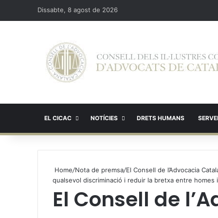
Dissabte, 8 agost de 2026
EL CICAC
NOTÍCIES
DRETS HUMANS
SERVEI
Home
/
Nota de premsa
/
El Consell de l’Advocacia Cata
qualsevol discriminació i reduir la bretxa entre homes 
El Consell de l’