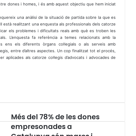
 entre dones i homes, i és amb aquest objectiu que hem iniciat
requereix una anàlisi de la situació de partida sobre la que es
ell està realitzant una enquesta als professionals dels catorze
ticar els problemes i dificultats reals amb què es troben les
rials. L’enquesta fa referència a temes relacionats amb la
nes ens els diferents òrgans col·legials o als serveis amb
gis, entre d’altres aspectes. Un cop finalitzat tot el procés,
r aplicades als catorze col·legis d’advocats i advocades de
Més del 78% de les dones
M
é
empresonades a
s
d