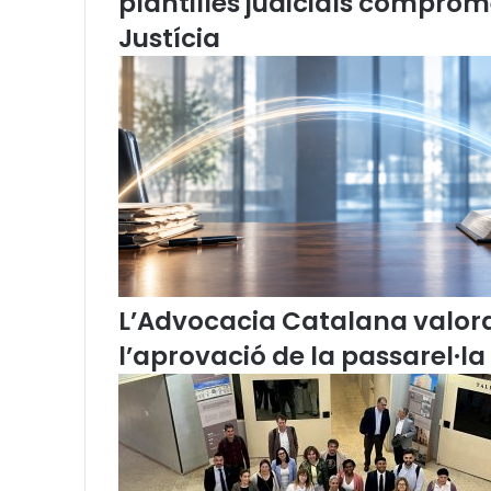
plantilles judicials comprom
7
Justícia
-
2
0
1
8
L’Advocacia Catalana valor
l’aprovació de la passarel·la