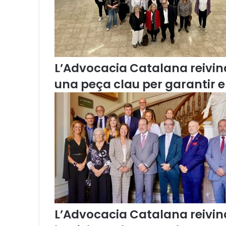
L’Advocacia Catalana reivind
una peça clau per garantir 
L’Advocacia Catalana reivind