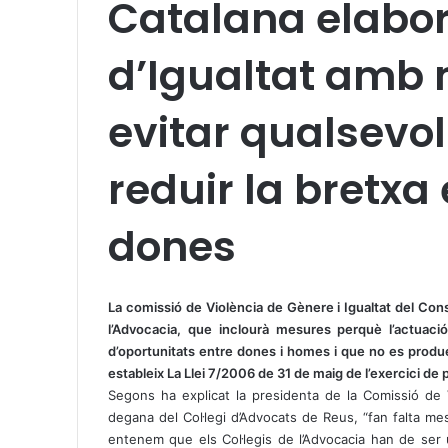
Catalana elabor
d’Igualtat amb
evitar qualsevol
reduir la bretxa
dones
X
W
T
h
e
La comissió de Violència de Gènere i Igualtat del Conse
a
l
l’Advocacia, que inclourà mesures perquè l’actuació d
t
e
d’oportunitats entre dones i homes i que no es produe
s
g
estableix La Llei 7/2006 de 31 de maig de l’exercici de p
A
r
Segons ha explicat la presidenta de la Comissió de 
p
a
degana del Col·legi d’Advocats de Reus, “fan falta mesu
p
m
entenem que els Col·legis de l’Advocacia han de ser 