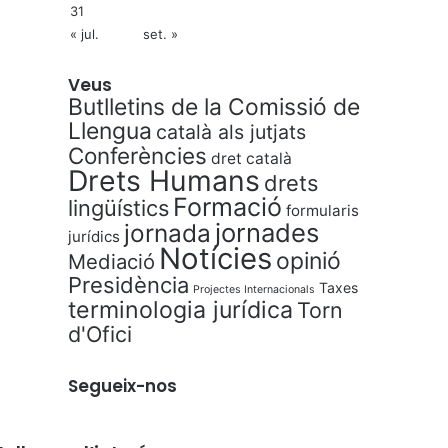
31
« jul.
set. »
Veus
Butlletins de la Comissió de
Llengua
català als jutjats
Conferències
dret català
Drets Humans
drets
Formació
lingüístics
formularis
jornades
jornada
jurídics
Notícies
opinió
Mediació
Presidència
Taxes
Projectes Internacionals
terminologia jurídica
Torn
d'Ofici
Segueix-nos