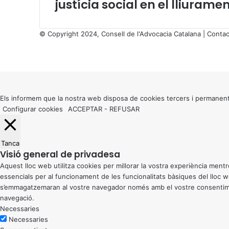
justícia social en el lliurame
© Copyright 2024, Consell de l'Advocacia Catalana |
Contac
X
Facebook
X
WhatsApp
Telegram
Viber
Back
to
top
button
Els informem que la nostra web disposa de cookies tercers i permanent
Configurar cookies
ACCEPTAR
-
REFUSAR
Tanca
Visió general de privadesa
Aquest lloc web utilitza cookies per millorar la vostra experiència me
essencials per al funcionament de les funcionalitats bàsiques del lloc
s’emmagatzemaran al vostre navegador només amb el vostre consentiment
navegació.
Necessaries
Necessaries