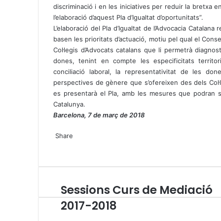
discriminació i en les iniciatives per reduir la bretxa
l’elaboració d’aquest Pla d’Igualtat d’oportunitats”.
L’elaboració del Pla d’Igualtat de l’Advocacia Catalana 
basen les prioritats d’actuació, motiu pel qual el Cons
Col·legis d’Advocats catalans que li permetrà diagnos
dones, tenint en compte les especificitats territo
conciliació laboral, la representativitat de les do
perspectives de gènere que s’ofereixen des dels Col·le
es presentarà el Pla, amb les mesures que podran se
Catalunya.
Barcelona, 7 de març de 2018
X
W
T
Share
h
e
X
a
l
W
T
S
P
t
e
h
e
h
r
s
g
a
l
a
i
A
r
t
e
r
n
Sessions Curs de Mediació
S
p
a
s
g
e
t
e
p
m
A
r
v
2017-2018
s
p
a
i
s
p
m
a