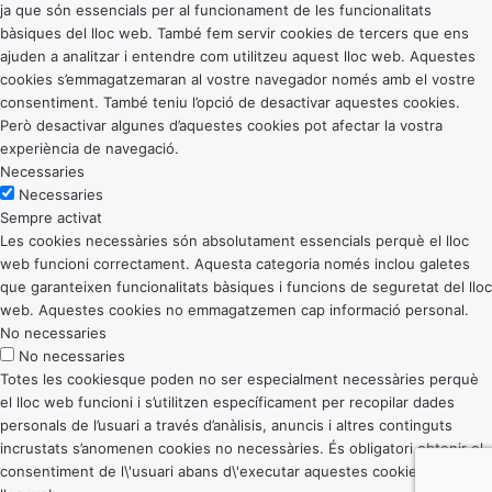
ja que són essencials per al funcionament de les funcionalitats
bàsiques del lloc web. També fem servir cookies de tercers que ens
ajuden a analitzar i entendre com utilitzeu aquest lloc web. Aquestes
cookies s’emmagatzemaran al vostre navegador només amb el vostre
consentiment. També teniu l’opció de desactivar aquestes cookies.
Però desactivar algunes d’aquestes cookies pot afectar la vostra
experiència de navegació.
Necessaries
Necessaries
Sempre activat
Les cookies necessàries són absolutament essencials perquè el lloc
web funcioni correctament. Aquesta categoria només inclou galetes
que garanteixen funcionalitats bàsiques i funcions de seguretat del lloc
web. Aquestes cookies no emmagatzemen cap informació personal.
No necessaries
No necessaries
Totes les cookiesque poden no ser especialment necessàries perquè
el lloc web funcioni i s’utilitzen específicament per recopilar dades
personals de l’usuari a través d’anàlisis, anuncis i altres continguts
incrustats s’anomenen cookies no necessàries. És obligatori obtenir el
consentiment de l\'usuari abans d\'executar aquestes cookies al vostre