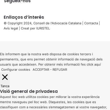
Segueix-nos
Enllaços d’interés
© Copyright 2024, Consell de l'Advocacia Catalana |
Contacta
|
Avís legal
| Creat per
IURISTEL
X
Back
to
top
button
Els informem que la nostra web disposa de cookies tercers i
permanents, que ens permet obtenir informació de navegació dels
usuaris que accedeixen. Per obtenir més informació fes click
aquí
Configurar cookies
ACCEPTAR
-
REFUSAR
Tanca
Visió general de privadesa
Aquest lloc web utilitza cookies per millorar la vostra experiència
mentre navegueu pel lloc web. D’aquestes, les cookies que es
classifiquen com a necessàries s’emmagatzemen al vostre navegador,