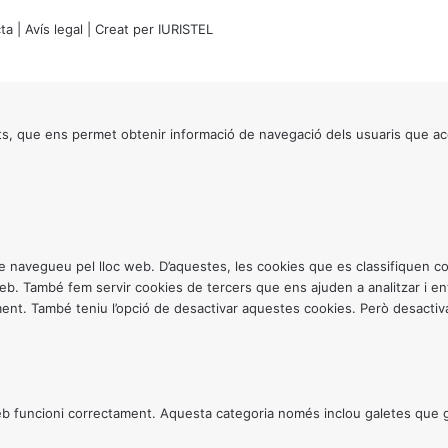
ta
|
Avís legal
| Creat per
IURISTEL
s, que ens permet obtenir informació de navegació dels usuaris que ac
ntre navegueu pel lloc web. D’aquestes, les cookies que es classifiquen
 web. També fem servir cookies de tercers que ens ajuden a analitzar i 
. També teniu l’opció de desactivar aquestes cookies. Però desactivar
 funcioni correctament. Aquesta categoria només inclou galetes que gar