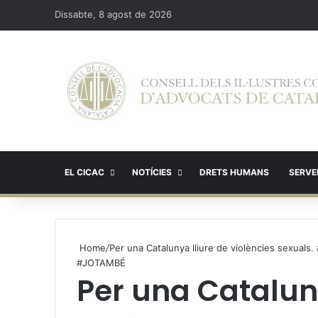
Dissabte, 8 agost de 2026
EL CICAC
NOTÍCIES
DRETS HUMANS
SERVEI
Home
/
Per una Catalunya lliure de violències sexual
#JOTAMBÉ
Per una Cataluny