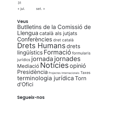
31
« jul.
set. »
Veus
Butlletins de la Comissió de
Llengua
català als jutjats
Conferències
dret català
Drets Humans
drets
Formació
lingüístics
formularis
jornades
jornada
jurídics
Notícies
opinió
Mediació
Presidència
Taxes
Projectes Internacionals
terminologia jurídica
Torn
d'Ofici
Segueix-nos