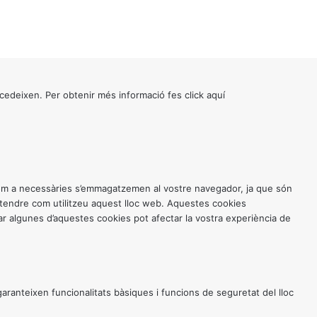
cedeixen. Per obtenir més informació fes click
aquí
 com a necessàries s’emmagatzemen al vostre navegador, ja que són
entendre com utilitzeu aquest lloc web. Aquestes cookies
 algunes d’aquestes cookies pot afectar la vostra experiència de
anteixen funcionalitats bàsiques i funcions de seguretat del lloc