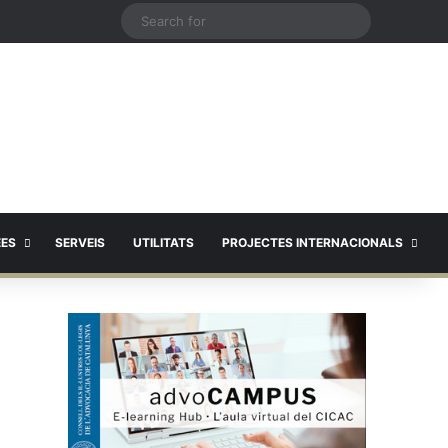
X
Search
for
EES
SERVEIS
UTILITATS
PROJECTES INTERNACIONALS