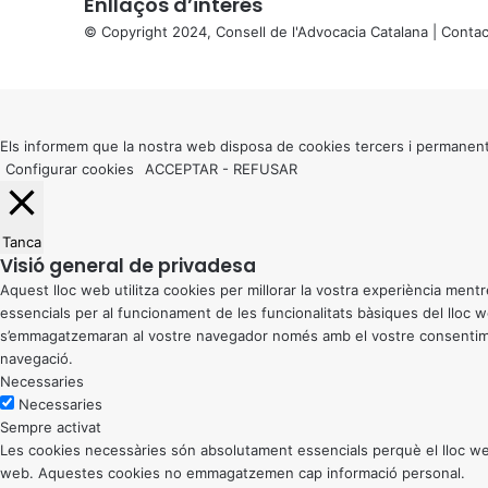
Enllaços d’interés
© Copyright 2024, Consell de l'Advocacia Catalana |
Contac
X
Back
to
top
button
Els informem que la nostra web disposa de cookies tercers i permanent
Configurar cookies
ACCEPTAR
-
REFUSAR
Tanca
Visió general de privadesa
Aquest lloc web utilitza cookies per millorar la vostra experiència me
essencials per al funcionament de les funcionalitats bàsiques del lloc
s’emmagatzemaran al vostre navegador només amb el vostre consentiment
navegació.
Necessaries
Necessaries
Sempre activat
Les cookies necessàries són absolutament essencials perquè el lloc web
web. Aquestes cookies no emmagatzemen cap informació personal.