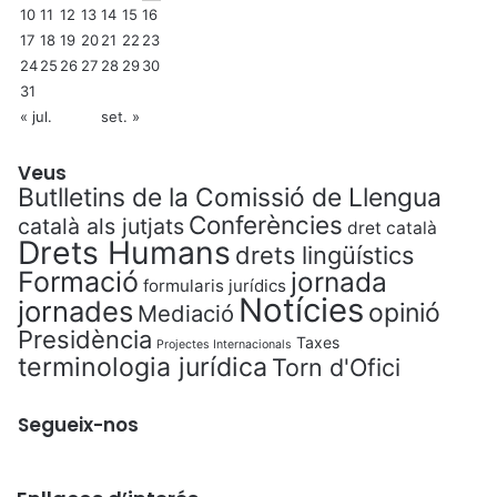
10
11
12
13
14
15
16
17
18
19
20
21
22
23
24
25
26
27
28
29
30
31
« jul.
set. »
Veus
Butlletins de la Comissió de Llengua
Conferències
català als jutjats
dret català
Drets Humans
drets lingüístics
Formació
jornada
formularis jurídics
Notícies
jornades
opinió
Mediació
Presidència
Taxes
Projectes Internacionals
terminologia jurídica
Torn d'Ofici
Segueix-nos