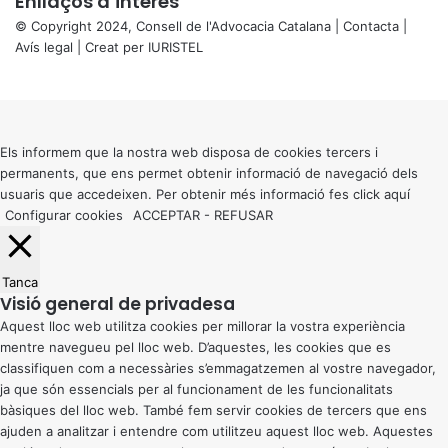
Enllaços d’interés
© Copyright 2024, Consell de l'Advocacia Catalana |
Contacta
|
Avís legal
| Creat per
IURISTEL
X
Back
to
top
button
Els informem que la nostra web disposa de cookies tercers i
permanents, que ens permet obtenir informació de navegació dels
usuaris que accedeixen. Per obtenir més informació fes click
aquí
Configurar cookies
ACCEPTAR
-
REFUSAR
Tanca
Visió general de privadesa
Aquest lloc web utilitza cookies per millorar la vostra experiència
mentre navegueu pel lloc web. D’aquestes, les cookies que es
classifiquen com a necessàries s’emmagatzemen al vostre navegador,
ja que són essencials per al funcionament de les funcionalitats
bàsiques del lloc web. També fem servir cookies de tercers que ens
ajuden a analitzar i entendre com utilitzeu aquest lloc web. Aquestes