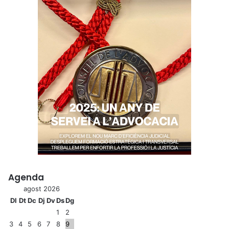
Agenda
agost 2026
Dl
Dt
Dc
Dj
Dv
Ds
Dg
1
2
3
4
5
6
7
8
9