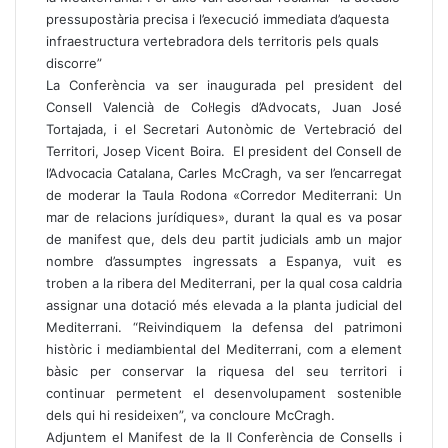
pressupostària precisa i l’execució immediata d’aquesta
infraestructura vertebradora dels territoris pels quals
discorre”
La Conferència va ser inaugurada pel president del
Consell Valencià de Col·legis d’Advocats, Juan José
Tortajada, i el Secretari Autonòmic de Vertebració del
Territori, Josep Vicent Boira. El president del Consell de
l’Advocacia Catalana, Carles McCragh, va ser l’encarregat
de moderar la Taula Rodona «Corredor Mediterrani: Un
mar de relacions jurídiques», durant la qual es va posar
de manifest que, dels deu partit judicials amb un major
nombre d’assumptes ingressats a Espanya, vuit es
troben a la ribera del Mediterrani, per la qual cosa caldria
assignar una dotació més elevada a la planta judicial del
Mediterrani. “Reivindiquem la defensa del patrimoni
històric i mediambiental del Mediterrani, com a element
bàsic per conservar la riquesa del seu territori i
continuar permetent el desenvolupament sostenible
dels qui hi resideixen”, va concloure McCragh.
Adjuntem el Manifest de la II Conferència de Consells i