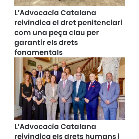
u
L’Advocacia Catalana
a
d
reivindica el dret penitenciari
'
com una peça clau per
o
c
garantir els drets
t
fonamentals
u
b
r
e
L’Advocacia Catalana
reivindica els drets humans i