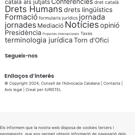
Conferències
català als jutjats
dret català
Drets Humans
drets lingüístics
Formació
jornada
formularis jurídics
Notícies
jornades
opinió
Mediació
Presidència
Taxes
Projectes Internacionals
terminologia jurídica
Torn d'Ofici
Segueix-nos
Enllaços d’interés
© Copyright 2024, Consell de l'Advocacia Catalana |
Contacta
|
Avís legal
| Creat per
IURISTEL
X
Facebook
X
WhatsApp
Telegram
Viber
Back
to
top
button
Els informem que la nostra web disposa de cookies tercers i
permanents, que ens permet obtenir informació de navegació dels