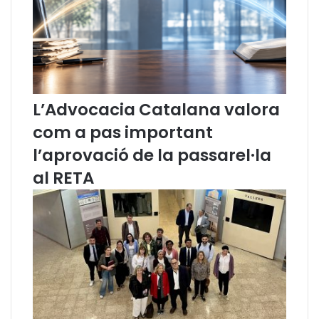
i
e
s
d
e
l
a
L’Advocacia Catalana valora
C
o
com a pas important
m
l’aprovació de la passarel·la
i
s
al RETA
s
i
ó
d
e
L
l
e
n
g