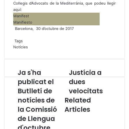
Col·legis d’Advocats de la Mediterrània, que podeu llegir
aquí:
Manifest
Manifiesto
Barcelona, 30 d’octubre de 2017
Tags
Notícies
Ja s'ha
Justícia a
J
J
a
u
publicat el
dues
s
s
Butlletí de
velocitats
'
t
h
í
notícies de
Related
a
c
p
la Comissió
Articles
i
u
a
de Llengua
b
a
l
d
d'octubre