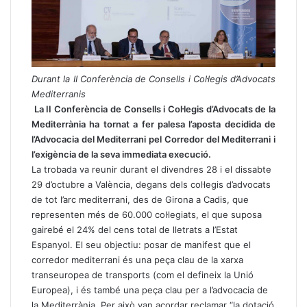
Durant la II Conferència de Consells i Col·legis d’Advocats
Mediterranis
La II Conferència de Consells i Col·legis d’Advocats de la
Mediterrània ha tornat a fer palesa l’aposta decidida de
l’Advocacia del Mediterrani pel Corredor del Mediterrani i
l’exigència de la seva immediata execució.
La trobada va reunir durant el divendres 28 i el dissabte
29 d’octubre a València, degans dels col·legis d’advocats
de tot l’arc mediterrani, des de Girona a Cadis, que
representen més de 60.000 col·legiats, el que suposa
gairebé el 24% del cens total de lletrats a l’Estat
Espanyol. El seu objectiu: posar de manifest que el
corredor mediterrani és una peça clau de la xarxa
transeuropea de transports (com el defineix la Unió
Europea), i és també una peça clau per a l’advocacia de
la Mediterrània. Per això van acordar reclamar “la dotació