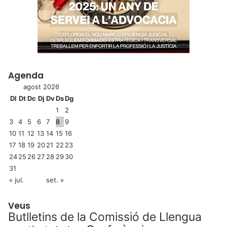
Agenda
agost 2026
Dl
Dt
Dc
Dj
Dv
Ds
Dg
1
2
3
4
5
6
7
8
9
10
11
12
13
14
15
16
17
18
19
20
21
22
23
24
25
26
27
28
29
30
31
« jul.
set. »
Veus
Butlletins de la Comissió de Llengua