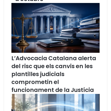
i
u
c
e
a
s
t
v
e
e
l
l
B
o
u
c
t
i
l
t
l
a
L’Advocacia Catalana alerta
e
t
del risc que els canvis en les
t
s
í
plantilles judicials
d
comprometin el
e
n
funcionament de la Justícia
o
t
í
c