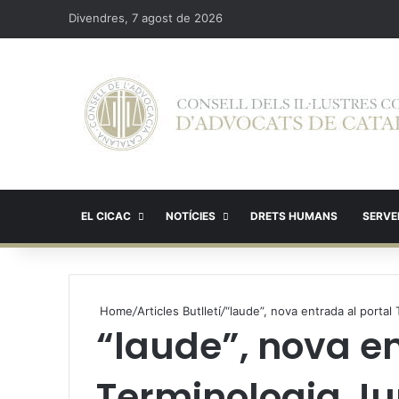
Divendres, 7 agost de 2026
EL CICAC
NOTÍCIES
DRETS HUMANS
SERVEI
Home
/
Articles Butlletí
/
“laude”, nova entrada al portal 
“laude”, nova en
Terminologia Ju