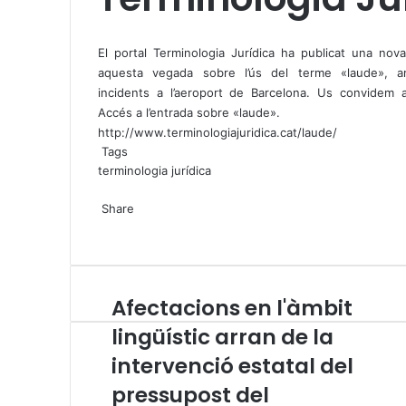
X
W
T
h
e
El portal Terminologia Jurídica ha publicat una nova
a
l
aquesta vegada sobre l’ús del terme «laude», a
t
e
incidents a l’aeroport de Barcelona. Us convidem a l
s
g
Accés a l’entrada sobre «laude».
A
r
http://www.terminologiajuridica.cat/laude/
p
a
Tags
p
m
terminologia jurídica
X
W
T
Share
h
e
X
a
l
W
T
S
P
t
e
h
e
h
r
s
g
a
l
a
i
A
r
t
e
r
n
Afectacions en l'àmbit
A
p
a
s
g
e
t
f
p
m
A
r
v
lingüístic arran de la
e
p
a
i
intervenció estatal del
c
p
m
a
t
E
pressupost del
a
m