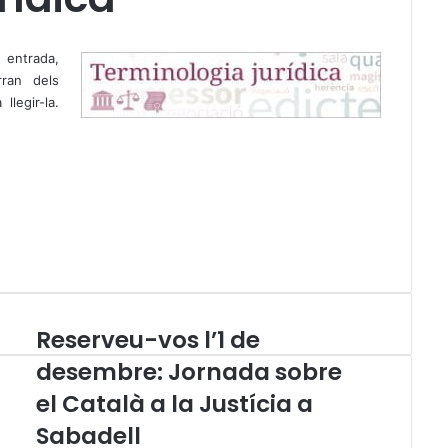
 entrada,
rran dels
legir-la.
Reserveu-vos l’1 de
R
e
desembre: Jornada sobre
s
el Català a la Justícia a
e
r
Sabadell
v