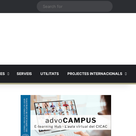
X
Search
for
EES
SERVEIS
UTILITATS
PROJECTES INTERNACIONALS