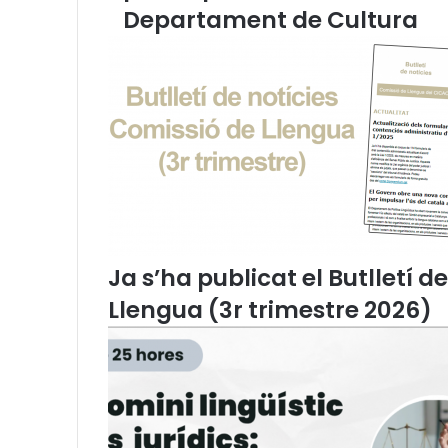
c
Departament de Cultura
a
i
i
o
l
n
s
e
n
l
'
à
m
b
i
Ja s’ha publicat el Butlletí d
t
Llengua (3r trimestre 2026)
l
i
n
g
ü
í
s