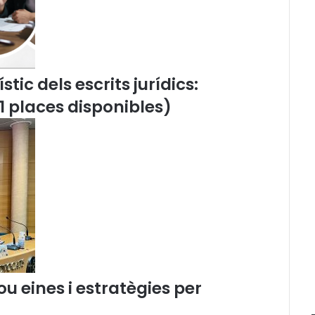
o
r
n
a
d
a
tic dels escrits jurídics:
s
11 places disponibles)
o
b
r
e
e
l
C
a
t
a
l
à
 eines i estratègies per
a
l
a