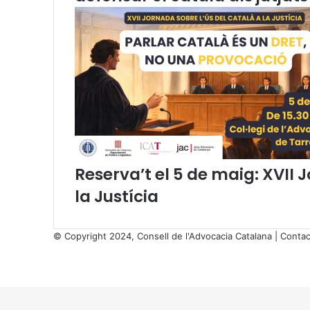
ó
e
s
t
a
t
a
l
d
e
l
Reserva’t el 5 de maig: XVII 
p
r
la Justícia
e
s
s
© Copyright 2024, Consell de l'Advocacia Catalana |
Contac
u
X
p
Facebook
X
WhatsApp
Telegram
Viber
o
Back
s
to
t
top