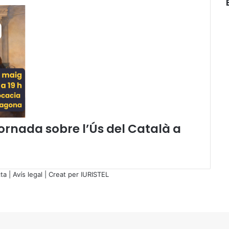
J
u
s
t
í
c
i
a
a
S
a
Jornada sobre l’Ús del Català a
b
a
d
e
l
ta
|
Avís legal
| Creat per
IURISTEL
l