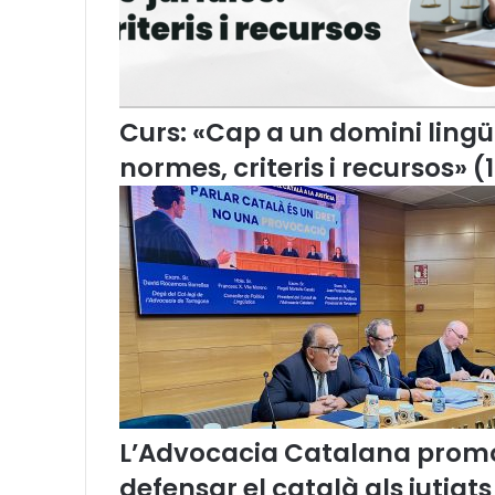
t
i
c
a
r
r
Curs: «Cap a un domini lingüís
a
normes, criteris i recursos» (
n
d
e
l
a
i
n
t
e
r
v
e
L’Advocacia Catalana promou
n
c
defensar el català als jutjats
i