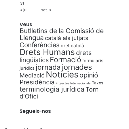
31
« jul.
set. »
Veus
Butlletins de la Comissió de
Llengua
català als jutjats
Conferències
dret català
Drets Humans
drets
Formació
lingüístics
formularis
jornades
jornada
jurídics
Notícies
opinió
Mediació
Presidència
Taxes
Projectes Internacionals
terminologia jurídica
Torn
d'Ofici
Segueix-nos