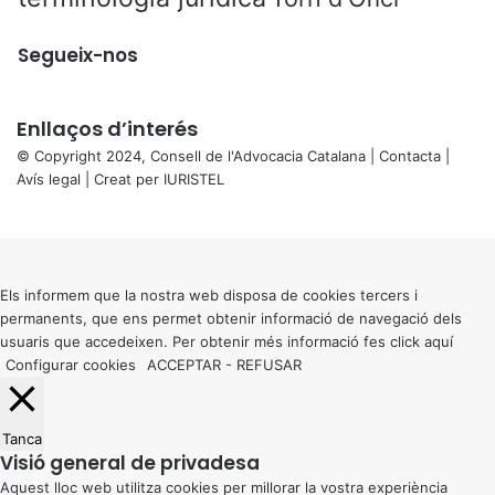
Segueix-nos
Enllaços d’interés
© Copyright 2024, Consell de l'Advocacia Catalana |
Contacta
|
Avís legal
| Creat per
IURISTEL
X
Back
to
top
button
Els informem que la nostra web disposa de cookies tercers i
permanents, que ens permet obtenir informació de navegació dels
usuaris que accedeixen. Per obtenir més informació fes click
aquí
Configurar cookies
ACCEPTAR
-
REFUSAR
Tanca
Visió general de privadesa
Aquest lloc web utilitza cookies per millorar la vostra experiència