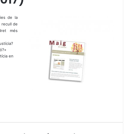
ies de la
 recull de
dret més
ustícia?
ió?»
ícia en