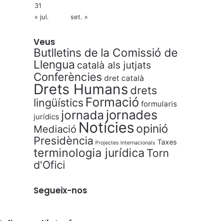
31
« jul.
set. »
Veus
Butlletins de la Comissió de
Llengua
català als jutjats
Conferències
dret català
Drets Humans
drets
Formació
lingüístics
formularis
jornades
jornada
jurídics
Notícies
opinió
Mediació
Presidència
Taxes
Projectes Internacionals
terminologia jurídica
Torn
d'Ofici
Segueix-nos