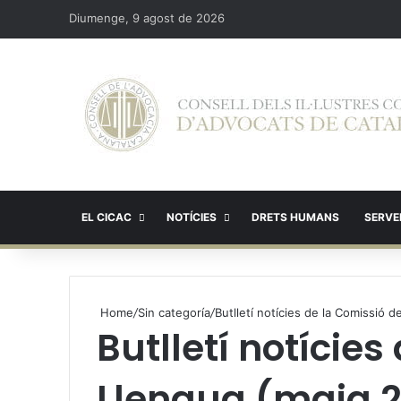
Diumenge, 9 agost de 2026
EL CICAC
NOTÍCIES
DRETS HUMANS
SERVEI
Home
/
Sin categoría
/
Butlletí notícies de la Comissió 
Butlletí notícies
Llengua (maig 2