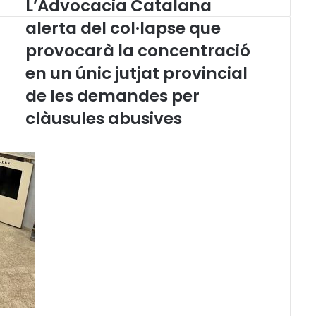
L’Advocacia Catalana
L
’
alerta del col·lapse que
A
provocarà la concentració
d
v
en un únic jutjat provincial
o
c
de les demandes per
a
clàusules abusives
c
i
a
C
a
t
a
l
a
n
a
a
l
e