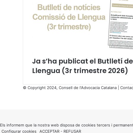
Ja s’ha publicat el Butlletí d
Llengua (3r trimestre 2026)
© Copyright 2024, Consell de l'Advocacia Catalana |
Contac
X
Facebook
X
WhatsApp
Telegram
Viber
Back
to
top
button
Els informem que la nostra web disposa de cookies tercers i permanent
Configurar cookies
ACCEPTAR
-
REFUSAR