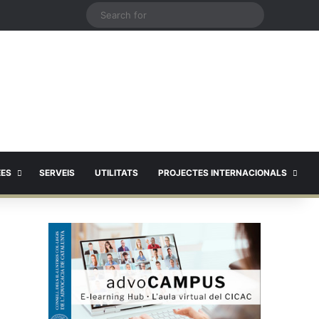
X
Search
for
EES
SERVEIS
UTILITATS
PROJECTES INTERNACIONALS