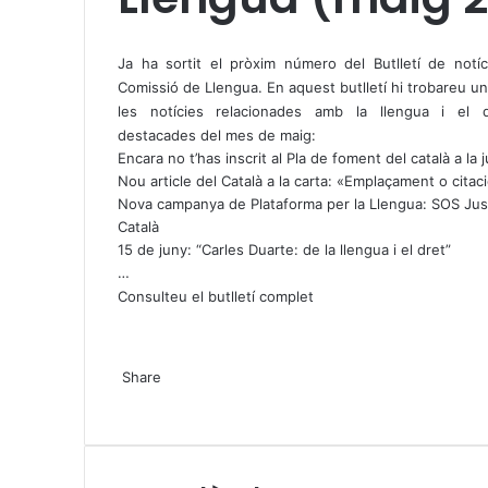
X
W
T
h
e
Ja ha sortit el pròxim número del Butlletí de notíc
a
l
Comissió de Llengua. En aquest butlletí hi trobareu un
t
e
les notícies relacionades amb la llengua i el 
s
g
destacades del mes de maig:
A
r
Encara no t’has inscrit al Pla de foment del català a la j
p
a
Nou article del Català a la carta: «Emplaçament o citac
p
m
Nova campanya de Plataforma per la Llengua: SOS Just
Català
15 de juny: “Carles Duarte: de la llengua i el dret”
…
Consulteu el butlletí complet
X
W
T
Share
h
e
X
a
l
W
T
S
P
t
e
h
e
h
r
s
g
a
l
a
i
A
r
t
e
r
n