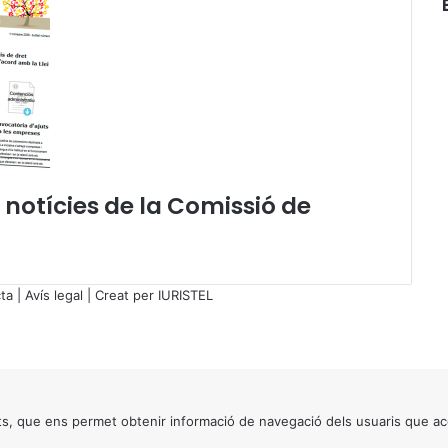
v
o
c
a
r
à
l
a
c
e notícies de la Comissió de
o
n
c
e
n
ta
|
Avís legal
| Creat per
IURISTEL
t
r
a
c
i
ó
s, que ens permet obtenir informació de navegació dels usuaris que ac
e