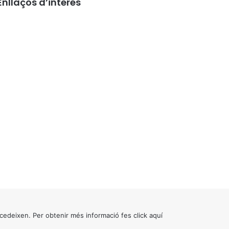
Enllaços d’interés
cedeixen. Per obtenir més informació fes click
aquí