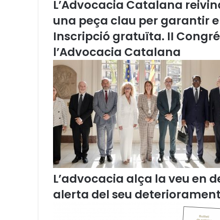
L’Advocacia Catalana reivind
a
una peça clau per garantir 
m
e
Inscripció gratuïta. II Congr
n
l’Advocacia Catalana
t
o
c
i
t
a
c
i
ó
?
"
L’advocacia alça la veu en de
alerta del seu deteriorament