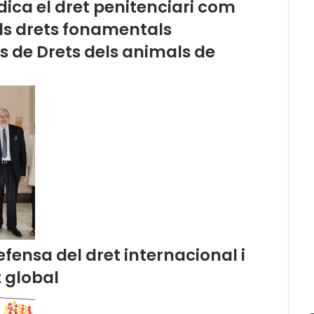
ica el dret penitenciari com
r
els drets fonamentals
t
a
és de Drets dels animals de
d
e
l
c
o
l
·
l
a
p
s
e
q
u
fensa del dret internacional i
e
 global
p
r
o