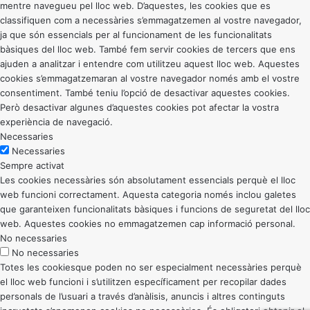
mentre navegueu pel lloc web. D’aquestes, les cookies que es
classifiquen com a necessàries s’emmagatzemen al vostre navegador,
ja que són essencials per al funcionament de les funcionalitats
bàsiques del lloc web. També fem servir cookies de tercers que ens
ajuden a analitzar i entendre com utilitzeu aquest lloc web. Aquestes
cookies s’emmagatzemaran al vostre navegador només amb el vostre
consentiment. També teniu l’opció de desactivar aquestes cookies.
Però desactivar algunes d’aquestes cookies pot afectar la vostra
experiència de navegació.
Necessaries
Necessaries
Sempre activat
Les cookies necessàries són absolutament essencials perquè el lloc
web funcioni correctament. Aquesta categoria només inclou galetes
que garanteixen funcionalitats bàsiques i funcions de seguretat del lloc
web. Aquestes cookies no emmagatzemen cap informació personal.
No necessaries
No necessaries
Totes les cookiesque poden no ser especialment necessàries perquè
el lloc web funcioni i s’utilitzen específicament per recopilar dades
personals de l’usuari a través d’anàlisis, anuncis i altres continguts