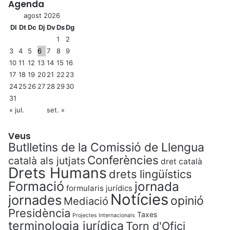
Agenda
agost 2026
Dl
Dt
Dc
Dj
Dv
Ds
Dg
1
2
3
4
5
6
7
8
9
10
11
12
13
14
15
16
17
18
19
20
21
22
23
24
25
26
27
28
29
30
31
« jul.
set. »
Veus
Butlletins de la Comissió de Llengua
Conferències
català als jutjats
dret català
Drets Humans
drets lingüístics
Formació
jornada
formularis jurídics
Notícies
jornades
opinió
Mediació
Presidència
Taxes
Projectes Internacionals
terminologia jurídica
Torn d'Ofici