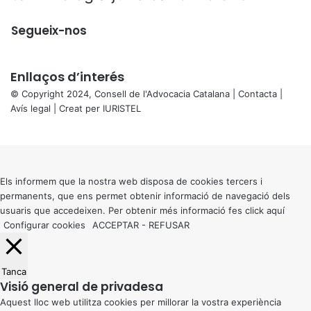
Segueix-nos
Enllaços d’interés
© Copyright 2024, Consell de l'Advocacia Catalana |
Contacta
|
Avís legal
| Creat per
IURISTEL
X
Back
to
top
button
Els informem que la nostra web disposa de cookies tercers i
permanents, que ens permet obtenir informació de navegació dels
usuaris que accedeixen. Per obtenir més informació fes click
aquí
Configurar cookies
ACCEPTAR
-
REFUSAR
Tanca
Visió general de privadesa
Aquest lloc web utilitza cookies per millorar la vostra experiència