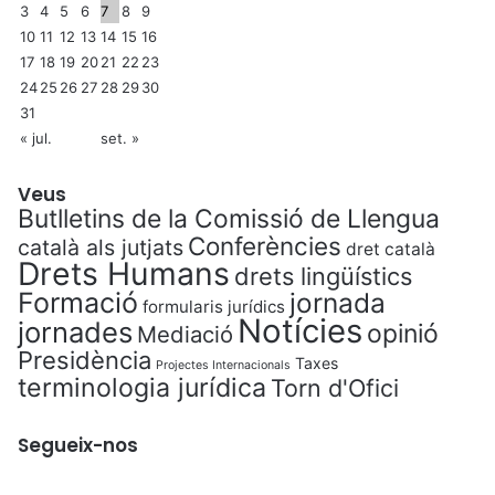
3
4
5
6
7
8
9
10
11
12
13
14
15
16
17
18
19
20
21
22
23
24
25
26
27
28
29
30
31
« jul.
set. »
Veus
Butlletins de la Comissió de Llengua
Conferències
català als jutjats
dret català
Drets Humans
drets lingüístics
Formació
jornada
formularis jurídics
Notícies
jornades
opinió
Mediació
Presidència
Taxes
Projectes Internacionals
terminologia jurídica
Torn d'Ofici
Segueix-nos