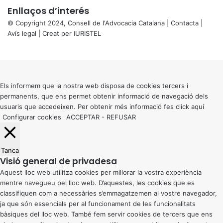
Enllaços d’interés
© Copyright 2024, Consell de l'Advocacia Catalana |
Contacta
|
Avís legal
| Creat per
IURISTEL
X
Back
to
top
button
Els informem que la nostra web disposa de cookies tercers i
permanents, que ens permet obtenir informació de navegació dels
usuaris que accedeixen. Per obtenir més informació fes click
aquí
Configurar cookies
ACCEPTAR
-
REFUSAR
Tanca
Visió general de privadesa
Aquest lloc web utilitza cookies per millorar la vostra experiència
mentre navegueu pel lloc web. D’aquestes, les cookies que es
classifiquen com a necessàries s’emmagatzemen al vostre navegador,
ja que són essencials per al funcionament de les funcionalitats
bàsiques del lloc web. També fem servir cookies de tercers que ens