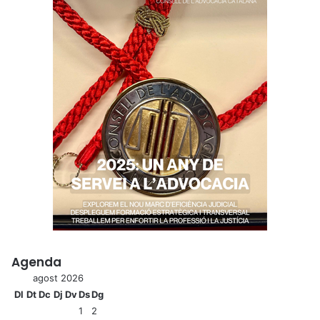
Agenda
agost 2026
Dl
Dt
Dc
Dj
Dv
Ds
Dg
1
2