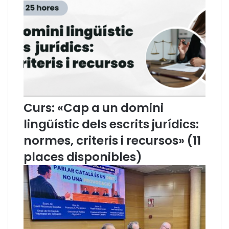
u
t
r
i
í
r
d
i
i
u
c
n
a
e
s
t
u
Curs: «Cap a un domini
d
i
lingüístic dels escrits jurídics:
q
normes, criteris i recursos» (11
u
e
places disponibles)
p
r
o
p
o
s
a