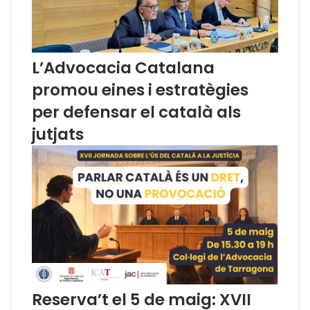
c
e
n
t
L’Advocacia Catalana
r
promou eines i estratègies
a
l
per defensar el català als
i
t
jutjats
z
a
r
a
l
g
u
n
s
j
u
Reserva’t el 5 de maig: XVII
t