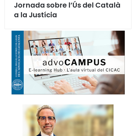
Jornada sobre l’Ús del Català
j
a
a la Justícia
t
s
d
e
v
i
o
l
è
n
c
i
a
s
o
b
r
e
l