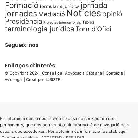
Formació
jornada
formularis jurídics
Notícies
jornades
opinió
Mediació
Presidència
Taxes
Projectes Internacionals
terminologia jurídica
Torn d'Ofici
Segueix-nos
Enllaços d’interés
© Copyright 2024, Consell de l'Advocacia Catalana |
Contacta
|
Avís legal
| Creat per
IURISTEL
X
Facebook
X
WhatsApp
Telegram
Viber
Back
to
top
button
Els informem que la nostra web disposa de cookies tercers i
permanents, que ens permet obtenir informació de navegació dels
usuaris que accedeixen. Per obtenir més informació fes click
aquí
Configurar cookies
ACCEPTAR
-
REFUSAR