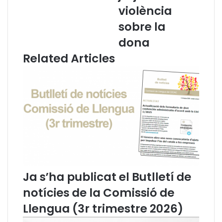
a
l
violència
d
a
sobre la
e
n
s
a
dona
s
d
Related Articles
e
e
s
m
?
a
T
n
e
a
r
q
m
u
i
e
n
e
o
l
l
T
o
S
Ja s’ha publicat el Butlletí de
g
J
notícies de la Comissió de
i
C
a
r
Llengua (3r trimestre 2026)
j
e