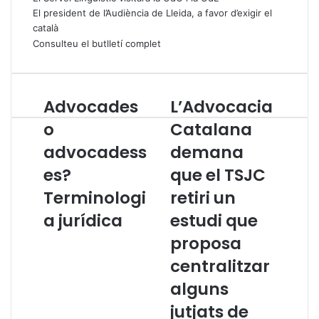
El president de l’Audiència de Lleida, a favor d’exigir el
català
Consulteu el butlletí complet
Advocades
L’Advocacia
A
L
d
’
o
Catalana
v
A
advocadess
demana
o
d
c
v
es?
que el TSJC
a
o
d
Terminologi
c
retiri un
e
a
a jurídica
estudi que
s
c
o
i
proposa
a
a
centralitzar
d
C
v
a
alguns
o
t
jutjats de
c
a