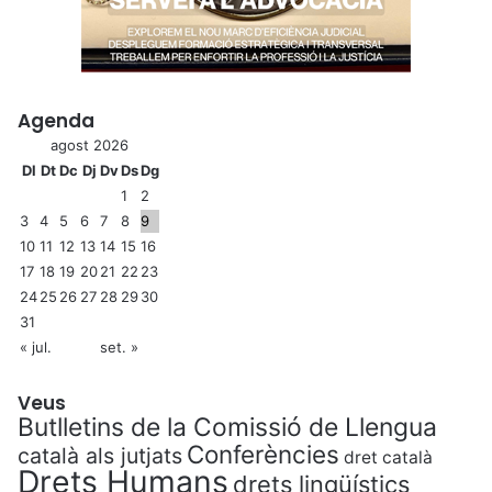
Agenda
agost 2026
Dl
Dt
Dc
Dj
Dv
Ds
Dg
1
2
3
4
5
6
7
8
9
10
11
12
13
14
15
16
17
18
19
20
21
22
23
24
25
26
27
28
29
30
31
« jul.
set. »
Veus
Butlletins de la Comissió de Llengua
Conferències
català als jutjats
dret català
Drets Humans
drets lingüístics