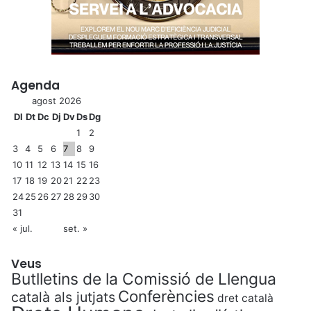
Agenda
agost 2026
Dl
Dt
Dc
Dj
Dv
Ds
Dg
1
2
3
4
5
6
7
8
9
10
11
12
13
14
15
16
17
18
19
20
21
22
23
24
25
26
27
28
29
30
31
« jul.
set. »
Veus
Butlletins de la Comissió de Llengua
Conferències
català als jutjats
dret català