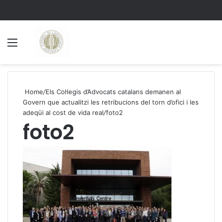
Menu
S
Home
/
Els Col·legis d’Advocats catalans demanen al
Govern que actualitzi les retribucions del torn d’ofici i les
adeqüi al cost de vida real
/
foto2
foto2