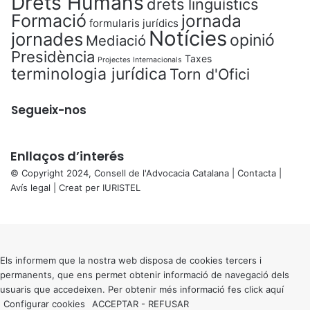
Drets Humans
drets lingüístics
Formació
jornada
formularis jurídics
Notícies
jornades
opinió
Mediació
Presidència
Taxes
Projectes Internacionals
terminologia jurídica
Torn d'Ofici
Segueix-nos
Enllaços d’interés
© Copyright 2024, Consell de l'Advocacia Catalana |
Contacta
|
Avís legal
| Creat per
IURISTEL
X
Back
to
top
button
Els informem que la nostra web disposa de cookies tercers i
permanents, que ens permet obtenir informació de navegació dels
usuaris que accedeixen. Per obtenir més informació fes click
aquí
Configurar cookies
ACCEPTAR
-
REFUSAR