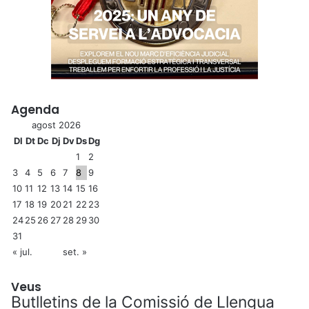
Agenda
agost 2026
Dl
Dt
Dc
Dj
Dv
Ds
Dg
1
2
3
4
5
6
7
8
9
10
11
12
13
14
15
16
17
18
19
20
21
22
23
24
25
26
27
28
29
30
31
« jul.
set. »
Veus
Butlletins de la Comissió de Llengua