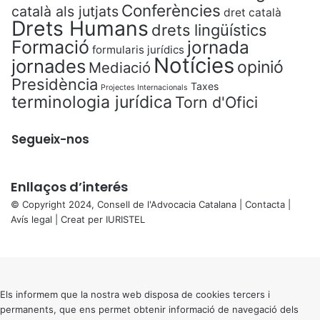
Conferències
català als jutjats
dret català
Drets Humans
drets lingüístics
Formació
jornada
formularis jurídics
Notícies
jornades
opinió
Mediació
Presidència
Taxes
Projectes Internacionals
terminologia jurídica
Torn d'Ofici
Segueix-nos
Enllaços d’interés
© Copyright 2024, Consell de l'Advocacia Catalana |
Contacta
|
Avís legal
| Creat per
IURISTEL
X
Back
to
top
button
Els informem que la nostra web disposa de cookies tercers i
permanents, que ens permet obtenir informació de navegació dels