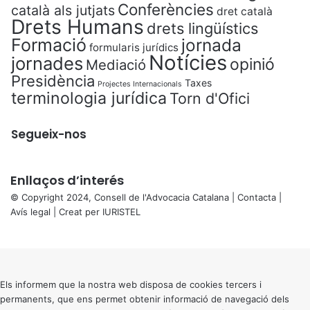
Conferències
català als jutjats
dret català
Drets Humans
drets lingüístics
Formació
jornada
formularis jurídics
Notícies
jornades
opinió
Mediació
Presidència
Taxes
Projectes Internacionals
terminologia jurídica
Torn d'Ofici
Segueix-nos
Enllaços d’interés
© Copyright 2024, Consell de l'Advocacia Catalana |
Contacta
|
Avís legal
| Creat per
IURISTEL
X
Back
to
top
button
Els informem que la nostra web disposa de cookies tercers i
permanents, que ens permet obtenir informació de navegació dels