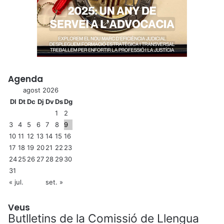
Agenda
agost 2026
Dl
Dt
Dc
Dj
Dv
Ds
Dg
1
2
3
4
5
6
7
8
9
10
11
12
13
14
15
16
17
18
19
20
21
22
23
24
25
26
27
28
29
30
31
« jul.
set. »
Veus
Butlletins de la Comissió de Llengua