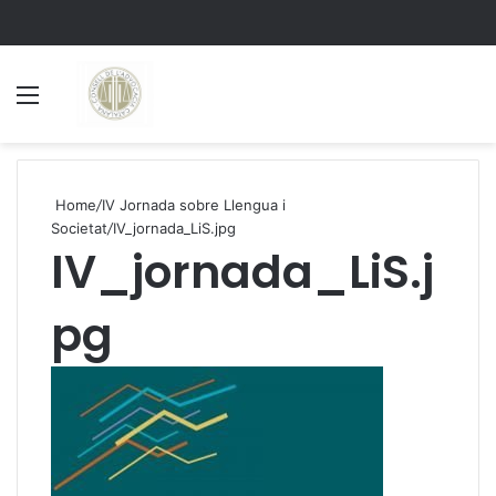
Menu
S
Home
/
IV Jornada sobre Llengua i
Societat
/
IV_jornada_LiS.jpg
IV_jornada_LiS.j
pg