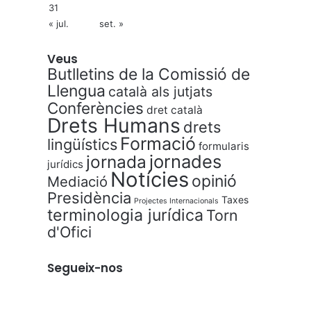
31
« jul.
set. »
Veus
Butlletins de la Comissió de
Llengua
català als jutjats
Conferències
dret català
Drets Humans
drets
Formació
lingüístics
formularis
jornades
jornada
jurídics
Notícies
opinió
Mediació
Presidència
Taxes
Projectes Internacionals
terminologia jurídica
Torn
d'Ofici
Segueix-nos