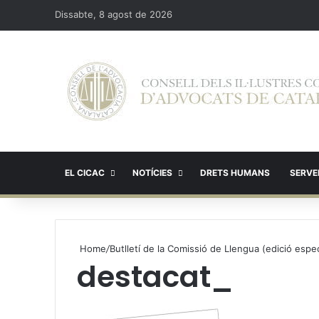
Dissabte, 8 agost de 2026
EL CICAC
NOTÍCIES
DRETS HUMANS
SERVEI
Home
/
Butlletí de la Comissió de Llengua (edició espec
destacat_