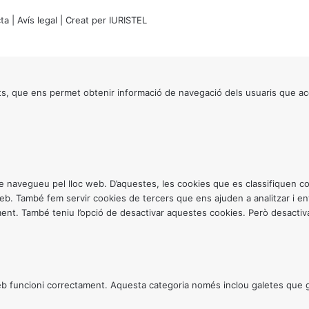
ta
|
Avís legal
| Creat per
IURISTEL
s, que ens permet obtenir informació de navegació dels usuaris que ac
ntre navegueu pel lloc web. D’aquestes, les cookies que es classifiquen
 web. També fem servir cookies de tercers que ens ajuden a analitzar i 
. També teniu l’opció de desactivar aquestes cookies. Però desactivar
 funcioni correctament. Aquesta categoria només inclou galetes que gar