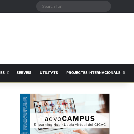
X
Search
for
EES
SERVEIS
UTILITATS
PROJECTES INTERNACIONALS