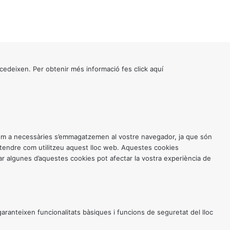
cedeixen. Per obtenir més informació fes click
aquí
 com a necessàries s’emmagatzemen al vostre navegador, ja que són
entendre com utilitzeu aquest lloc web. Aquestes cookies
 algunes d’aquestes cookies pot afectar la vostra experiència de
anteixen funcionalitats bàsiques i funcions de seguretat del lloc