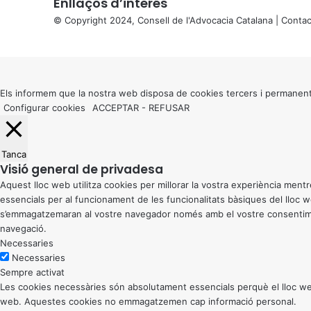
Enllaços d’interés
© Copyright 2024, Consell de l'Advocacia Catalana |
Contac
X
Back
to
top
button
Els informem que la nostra web disposa de cookies tercers i permanent
Configurar cookies
ACCEPTAR
-
REFUSAR
Tanca
Visió general de privadesa
Aquest lloc web utilitza cookies per millorar la vostra experiència me
essencials per al funcionament de les funcionalitats bàsiques del lloc
s’emmagatzemaran al vostre navegador només amb el vostre consentiment
navegació.
Necessaries
Necessaries
Sempre activat
Les cookies necessàries són absolutament essencials perquè el lloc web
web. Aquestes cookies no emmagatzemen cap informació personal.