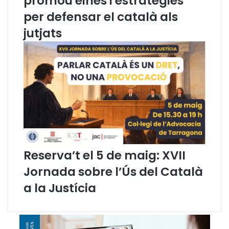
promou eines i estratègies
o
s
v
a
per defensar el català als
a
l
jutjats
c
’
o
a
n
d
s
v
e
o
l
c
l
a
e
c
r
i
a
a
d
Reserva’t el 5 de maig: XVII
e
d
Jornada sobre l’Ús del Català
i
s
a la Justícia
s
a
b
t