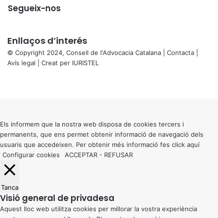
Segueix-nos
Enllaços d’interés
© Copyright 2024, Consell de l'Advocacia Catalana |
Contacta
|
Avís legal
| Creat per
IURISTEL
X
Facebook
X
WhatsApp
Telegram
Viber
Back
to
top
button
Els informem que la nostra web disposa de cookies tercers i
permanents, que ens permet obtenir informació de navegació dels
usuaris que accedeixen. Per obtenir més informació fes click
aquí
Configurar cookies
ACCEPTAR
-
REFUSAR
Tanca
Visió general de privadesa
Aquest lloc web utilitza cookies per millorar la vostra experiència