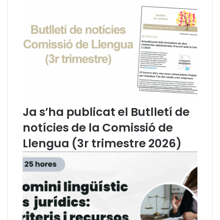
a
l
t
a
s
n
d
a
e
r
R
e
e
i
u
t
s
e
,
r
Ja s’ha publicat el Butlletí de
E
a
n
l
notícies de la Comissió de
c
a
Llengua (3r trimestre 2026)
a
s
r
e
n
v
a
a
O
q
r
u
d
e
u
i