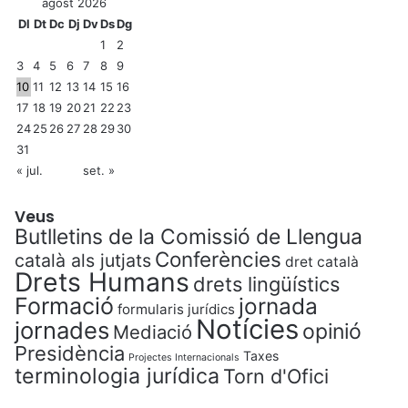
a
agost 2026
l
Dl
Dt
Dc
Dj
Dv
Ds
Dg
à
1
2
3
4
5
6
7
8
9
10
11
12
13
14
15
16
17
18
19
20
21
22
23
24
25
26
27
28
29
30
31
« jul.
set. »
Veus
Butlletins de la Comissió de Llengua
Conferències
català als jutjats
dret català
Drets Humans
drets lingüístics
Formació
jornada
formularis jurídics
Notícies
jornades
opinió
Mediació
Presidència
Taxes
Projectes Internacionals
terminologia jurídica
Torn d'Ofici