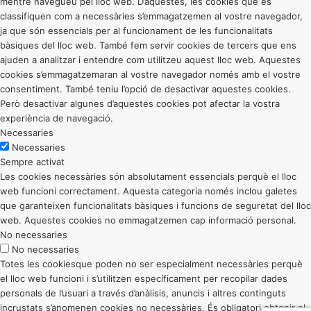
mentre navegueu pel lloc web. D’aquestes, les cookies que es
classifiquen com a necessàries s’emmagatzemen al vostre navegador,
ja que són essencials per al funcionament de les funcionalitats
bàsiques del lloc web. També fem servir cookies de tercers que ens
ajuden a analitzar i entendre com utilitzeu aquest lloc web. Aquestes
cookies s’emmagatzemaran al vostre navegador només amb el vostre
consentiment. També teniu l’opció de desactivar aquestes cookies.
Però desactivar algunes d’aquestes cookies pot afectar la vostra
experiència de navegació.
Necessaries
Necessaries
Sempre activat
Les cookies necessàries són absolutament essencials perquè el lloc
web funcioni correctament. Aquesta categoria només inclou galetes
que garanteixen funcionalitats bàsiques i funcions de seguretat del lloc
web. Aquestes cookies no emmagatzemen cap informació personal.
No necessaries
No necessaries
Totes les cookiesque poden no ser especialment necessàries perquè
el lloc web funcioni i s’utilitzen específicament per recopilar dades
personals de l’usuari a través d’anàlisis, anuncis i altres continguts
incrustats s’anomenen cookies no necessàries. És obligatori obtenir el