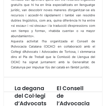
gratuïts que hi ha en línia especialitzats en llenguatge
jurídic, van descobrir noves maneres d’organitzar-se els
recursos i accedir-hi ràpidament i també van resoldre
dubtes lingüístics, com ara, quina diferència hi ha entre
«si escau» i «si s’escau» i la traducció d’expressions com
«en tiempo y forma», «habida cuenta» o «a mayor
abundamiento».
Aquesta activitat l’ha organitzada el Consell de
l’Advocacia Catalana (CICAC) en col·laboració amb el
Col·legi d’Advocats i Advocades de Tortosa, i s’emmarca
dins el Pla de Treball que la Comissió de Llengua del
CICAC ha signat juntament amb la Generalitat de
Catalunya per impulsar l’ús del català en l’àmbit jurídic.
La degana
El Consell
L
E
a
l
del Col·legi
de
d
C
d’Advocats
l’Advocacia
e
o