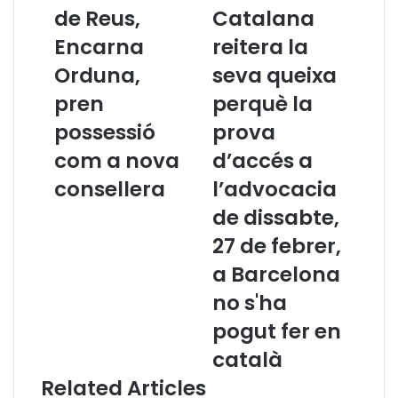
g
n
de Reus,
Catalana
a
s
n
Encarna
e
reitera la
a
l
Orduna,
seva queixa
d
l
e
d
pren
perquè la
l
e
possessió
prova
C
l
o
’
com a nova
d’accés a
l
A
consellera
l’advocacia
·
d
l
v
de dissabte,
e
o
27 de febrer,
g
c
i
a
a Barcelona
d
c
no s'ha
’
i
A
a
pogut fer en
d
C
català
v
a
o
t
Related Articles
c
a