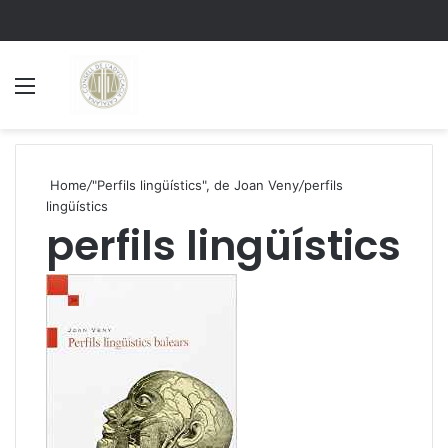
Menu
S
Home
/
"Perfils lingüístics", de Joan Veny
/
perfils
lingüístics
perfils lingüístics