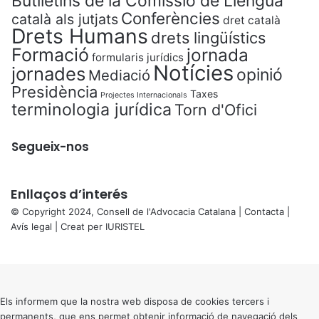
Butlletins de la Comissió de Llengua
Conferències
català als jutjats
dret català
Drets Humans
drets lingüístics
Formació
jornada
formularis jurídics
Notícies
jornades
opinió
Mediació
Presidència
Taxes
Projectes Internacionals
terminologia jurídica
Torn d'Ofici
Segueix-nos
Enllaços d’interés
© Copyright 2024, Consell de l'Advocacia Catalana |
Contacta
|
Avís legal
| Creat per
IURISTEL
X
Back
to
top
button
Els informem que la nostra web disposa de cookies tercers i
permanents, que ens permet obtenir informació de navegació dels