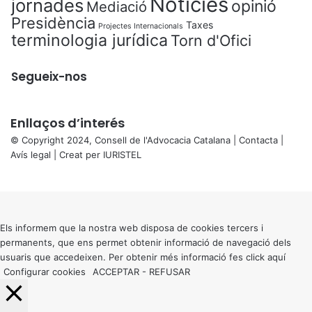
Notícies
jornades
opinió
Mediació
Presidència
Taxes
Projectes Internacionals
terminologia jurídica
Torn d'Ofici
Segueix-nos
Enllaços d’interés
© Copyright 2024, Consell de l'Advocacia Catalana |
Contacta
|
Avís legal
| Creat per
IURISTEL
X
Back
to
top
button
Els informem que la nostra web disposa de cookies tercers i
permanents, que ens permet obtenir informació de navegació dels
usuaris que accedeixen. Per obtenir més informació fes click
aquí
Configurar cookies
ACCEPTAR
-
REFUSAR