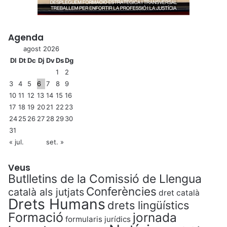
Agenda
agost 2026
Dl
Dt
Dc
Dj
Dv
Ds
Dg
1
2
3
4
5
6
7
8
9
10
11
12
13
14
15
16
17
18
19
20
21
22
23
24
25
26
27
28
29
30
31
« jul.
set. »
Veus
Butlletins de la Comissió de Llengua
Conferències
català als jutjats
dret català
Drets Humans
drets lingüístics
Formació
jornada
formularis jurídics